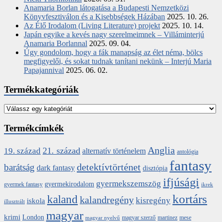
Anamaria Borlan látogatása a Budapesti Nemzetközi
Könyvfesztiválon és a Kisebbségek Házában
2025. 10. 26.
Az Élő Irodalom (Living Literature) projekt
2025. 10. 14.
Japán egyike a kevés nagy szerelmeimnek – Villáminterjú
Anamaria Borlannal
2025. 09. 04.
Úgy gondolom, hogy a fák manapság az élet néma, bölcs
megfigyelői, és sokat tudnak tanítani nekünk – Interjú Maria
Papajannival
2025. 06. 02.
Termékkategóriák
Termékcímkék
Anglia
21. század
19. század
alternatív történelem
antológia
fantasy
detektívtörténet
barátság
dark fantasy
disztópia
ifjúsági
gyermekszemszög
gyermekirodalom
gyermek fantasy
ikrek
kortárs
kaland
kalandregény
kisregény
iskola
illusztrált
magyar
krimi
London
magyar szerző
martinez
mese
magyar nyelvű