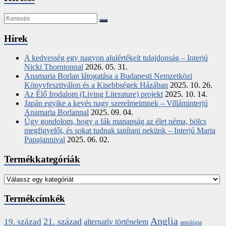
Hírek
A kedvesség egy nagyon alulértékelt tulajdonság – Interjú
Nicki Thorntonnal
2026. 05. 31.
Anamaria Borlan látogatása a Budapesti Nemzetközi
Könyvfesztiválon és a Kisebbségek Házában
2025. 10. 26.
Az Élő Irodalom (Living Literature) projekt
2025. 10. 14.
Japán egyike a kevés nagy szerelmeimnek – Villáminterjú
Anamaria Borlannal
2025. 09. 04.
Úgy gondolom, hogy a fák manapság az élet néma, bölcs
megfigyelői, és sokat tudnak tanítani nekünk – Interjú Maria
Papajannival
2025. 06. 02.
Termékkategóriák
Termékcímkék
Anglia
21. század
19. század
alternatív történelem
antológia