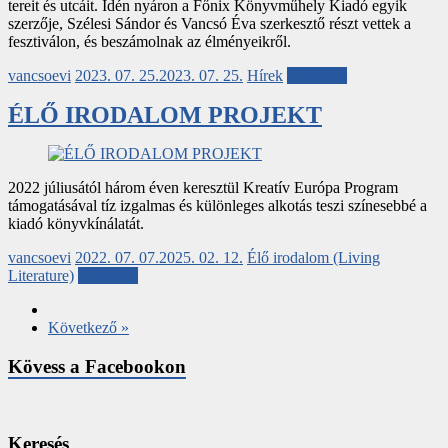
tereit és utcáit. Idén nyáron a Főnix Könyvműhely Kiadó egyik
szerzője, Szélesi Sándor és Vancsó Éva szerkesztő részt vettek a
fesztiválon, és beszámolnak az élményeikről.
vancsoevi
2023. 07. 25.
2023. 07. 25.
Hírek
Tovább...
ÉLŐ IRODALOM PROJEKT
2022 júliusától három éven keresztül Kreatív Európa Program
támogatásával tíz izgalmas és különleges alkotás teszi színesebbé a
kiadó könyvkínálatát.
vancsoevi
2022. 07. 07.
2025. 02. 12.
Élő irodalom (Living
Literature)
Tovább...
Következő »
Kövess a Facebookon
Keresés