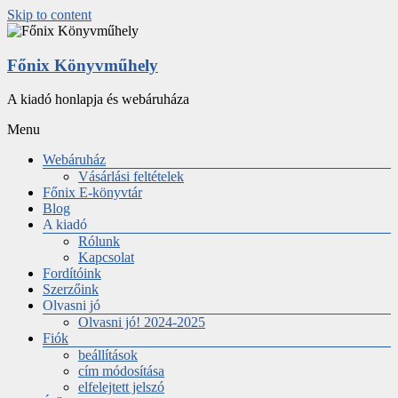
Skip to content
Főnix Könyvműhely
A kiadó honlapja és webáruháza
Menu
Webáruház
Vásárlási feltételek
Főnix E-könyvtár
Blog
A kiadó
Rólunk
Kapcsolat
Fordítóink
Szerzőink
Olvasni jó
Olvasni jó! 2024-2025
Fiók
beállítások
cím módosítása
elfelejtett jelszó