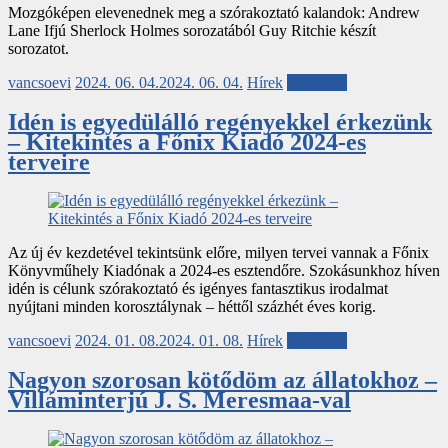
Mozgóképen elevenednek meg a szórakoztató kalandok: Andrew
Lane Ifjú Sherlock Holmes sorozatából Guy Ritchie készít
sorozatot.
vancsoevi
2024. 06. 04.
2024. 06. 04.
Hírek
Tovább...
Idén is egyedülálló regényekkel érkezünk
– Kitekintés a Főnix Kiadó 2024-es
terveire
Az új év kezdetével tekintsünk előre, milyen tervei vannak a Főnix
Könyvműhely Kiadónak a 2024-es esztendőre. Szokásunkhoz híven
idén is célunk szórakoztató és igényes fantasztikus irodalmat
nyújtani minden korosztálynak – héttől százhét éves korig.
vancsoevi
2024. 01. 08.
2024. 01. 08.
Hírek
Tovább...
Nagyon szorosan kötődöm az állatokhoz –
Villáminterjú J. S. Meresmaa-val