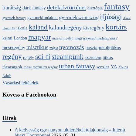
fantasy
detektívtörténet
barátság
dark fantasy
disztópia
ifjúsági
gyermekszemszög
gyermekirodalom
gyermek fantasy
ikrek
kortárs
kaland
kalandregény
kisregény
iskola
illusztrált
magyar
krimi
London
magyar szerző
martinez
mese
magyar nyelvű
nyomozás
misztikus
meseregény
posztapokaliptikus
mágia
sci-fi
steampunk
regény
szerelem
titkos
rejtély
urban fantasy
YA
társaságok
wexler
tolvaj
történelmi regény
Young
Adult
Vásárlási feltételek
Kövess a Facebookon
Hírek
A kedvesség egy nagyon alulértékelt tulajdonság – Interjú
Nicki Thorntonnal
2026. 05. 31.