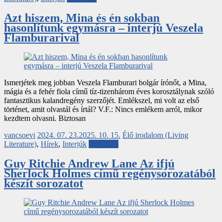
Azt hiszem, Mina és én sokban
hasonlítunk egymásra – interjú Veszela
Flamburarival
Ismerjétek meg jobban Veszela Flamburari bolgár írónőt, a Mina,
mágia és a fehér fiola című tíz-tizenhárom éves korosztálynak szóló
fantasztikus kalandregény szerzőjét. Emlékszel, mi volt az első
történet, amit olvastál és írtál? V.F.: Nincs emlékem arról, mikor
kezdtem olvasni. Biztosan
vancsoevi
2024. 07. 23.
2025. 10. 15.
Élő irodalom (Living
Literature)
,
Hírek
,
Interjúk
Tovább...
Guy Ritchie Andrew Lane Az ifjú
Sherlock Holmes című regénysorozatából
készít sorozatot