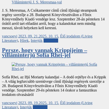
J. S. Meresmaa, A Csókamester című című ifjúsági steampunk
regény szerzője a 28. Budapesti Könyvfesztiválon a Főnix
Könyvműhely Kiadó vendége lesz. Szeptember 28-án pénteken 14
órától arról tart előadást arról, hogy a kalandokat nem mindig
messzi, távoli helyeken kell keresni.
vancsoevi
2023. 09. 21.
2025. 10. 15.
Élő irodalom (Living
Literature)
,
Hírek
,
Interjúk
Tovább...
Persze, hogy vannak Krippijeim –
villáminterjú Sofía Rhei-jel
Sofía Rhei, az Ifjú Moriarty kalandjai – A dodó rejtélye és a Krippik
– A világ legfurcsább szemüvege című ifjúsági regények szerzője a
28. Budapesti Könyvfesztiválon a Főnix Könyvműhely Kiadó
vendége. Szeptember 29-én pénteken 14 órakor a fantasztikus
irodalom olvasásáról
vancsoevi
2023. 09. 19.
2025. 10. 15.
Élő irodalom (Living
Literature)
,
Interjúk
Tovább...