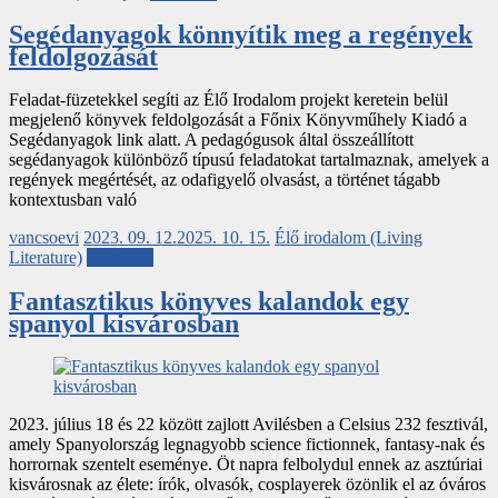
Segédanyagok könnyítik meg a regények
feldolgozását
Feladat-füzetekkel segíti az Élő Irodalom projekt keretein belül
megjelenő könyvek feldolgozását a Főnix Könyvműhely Kiadó a
Segédanyagok link alatt. A pedagógusok által összeállított
segédanyagok különböző típusú feladatokat tartalmaznak, amelyek a
regények megértését, az odafigyelő olvasást, a történet tágabb
kontextusban való
vancsoevi
2023. 09. 12.
2025. 10. 15.
Élő irodalom (Living
Literature)
Tovább...
Fantasztikus könyves kalandok egy
spanyol kisvárosban
2023. július 18 és 22 között zajlott Avilésben a Celsius 232 fesztivál,
amely Spanyolország legnagyobb science fictionnek, fantasy-nak és
horrornak szentelt eseménye. Öt napra felbolydul ennek az asztúriai
kisvárosnak az élete: írók, olvasók, cosplayerek özönlik el az óváros