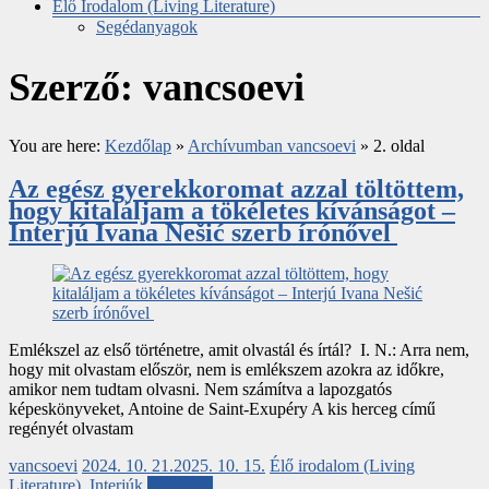
Élő Irodalom (Living Literature)
Segédanyagok
Szerző:
vancsoevi
You are here:
Kezdőlap
»
Archívumban vancsoevi
»
2. oldal
Az egész gyerekkoromat azzal töltöttem,
hogy kitaláljam a tökéletes kívánságot –
Interjú Ivana Nešić szerb írónővel
Emlékszel az első történetre, amit olvastál és írtál? I. N.: Arra nem,
hogy mit olvastam először, nem is emlékszem azokra az időkre,
amikor nem tudtam olvasni. Nem számítva a lapozgatós
képeskönyveket, Antoine de Saint-Exupéry A kis herceg című
regényét olvastam
vancsoevi
2024. 10. 21.
2025. 10. 15.
Élő irodalom (Living
Literature)
,
Interjúk
Tovább...