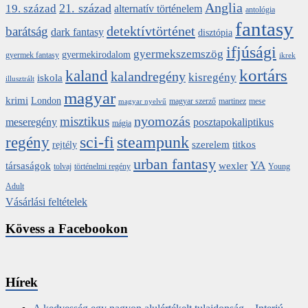
Anglia
21. század
19. század
alternatív történelem
antológia
fantasy
detektívtörténet
barátság
dark fantasy
disztópia
ifjúsági
gyermekszemszög
gyermekirodalom
gyermek fantasy
ikrek
kortárs
kaland
kalandregény
kisregény
iskola
illusztrált
magyar
krimi
London
magyar szerző
martinez
mese
magyar nyelvű
nyomozás
misztikus
meseregény
posztapokaliptikus
mágia
sci-fi
steampunk
regény
szerelem
titkos
rejtély
urban fantasy
YA
társaságok
wexler
tolvaj
történelmi regény
Young
Adult
Vásárlási feltételek
Kövess a Facebookon
Hírek