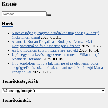
Keresés
Hírek
A kedvesség egy nagyon alulértékelt tulajdonság – Interjú
Nicki Thorntonnal
2026. 05. 31.
Anamaria Borlan látogatása a Budapesti Nemzetközi
Könyvfesztiválon és a Kisebbségek Házában
2025. 10. 26.
Az Élő Irodalom (Living Literature) projekt
2025. 10. 14.
Japán egyike a kevés nagy szerelmeimnek – Villáminterjú
Anamaria Borlannal
2025. 09. 04.
Úgy gondolom, hogy a fák manapság az élet néma, bölcs
megfigyelői, és sokat tudnak tanítani nekünk – Interjú Maria
Papajannival
2025. 06. 02.
Termékkategóriák
Termékcímkék