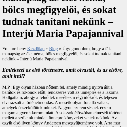
bölcs megfigyelői, és sokat
tudnak tanítani nekünk –
Interjú Maria Papajannival
You are here:
Kezdőlap
»
Blog
»
Úgy gondolom, hogy a fák
manapság az élet néma, bölcs megfigyelői, és sokat tudnak tanítani
nekünk – Interjú Maria Papajannival
Emlékszel az
első történetre, amit olvastál, és az elsőre,
amit írtál?
M.P.: Egy olyan házban nőttem fel, amely mindig nyitva állt a
barátok és rokonok előtt, rendszeres volt az ünneplés és a lakoma.
Hallgattam, ahogy a felnőttek meséltek a régi időkről, és teljesen
elvarázsolt a történetmondás. A meséik olyan fonallá váltak,
amelyek összekötöttek minket. Nagyon szerencsésnek érzem
magam a gyerekkorom miatt. A sok-sok élőszóban elmesélt történet
mellett a szüleink minden ünnepre könyveket vettek nekünk. Az
egyik első ilyen könyv Andersen mesegyűjteménye volt. Arra már