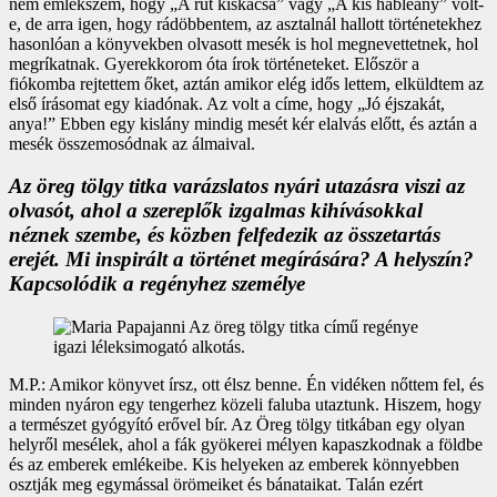
nem emlékszem, hogy „A rút kiskacsa” vagy „A kis hableány” volt-
e, de arra igen, hogy rádöbbentem, az asztalnál hallott történetekhez
hasonlóan a könyvekben olvasott mesék is hol megnevettetnek, hol
megríkatnak. Gyerekkorom óta írok történeteket. Először a
fiókomba rejtettem őket, aztán amikor elég idős lettem, elküldtem az
első írásomat egy kiadónak. Az volt a címe, hogy „Jó éjszakát,
anya!” Ebben egy kislány mindig mesét kér elalvás előtt, és aztán a
mesék összemosódnak az álmaival.
Az öreg tölgy titka varázslatos nyári utazásra viszi az
olvasót, ahol a szereplők izgalmas kihívásokkal
néznek szembe, és közben felfedezik az összetartás
erejét. Mi inspirált a történet megírására? A helyszín?
Kapcsolódik a regényhez személye
M.P.: Amikor könyvet írsz, ott élsz benne. Én vidéken nőttem fel, és
minden nyáron egy tengerhez közeli faluba utaztunk. Hiszem, hogy
a természet gyógyító erővel bír. Az Öreg tölgy titkában egy olyan
helyről mesélek, ahol a fák gyökerei mélyen kapaszkodnak a földbe
és az emberek emlékeibe. Kis helyeken az emberek könnyebben
osztják meg egymással örömeiket és bánataikat. Talán ezért