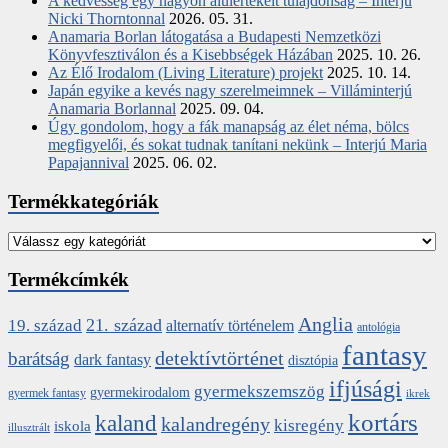
A kedvesség egy nagyon alulértékelt tulajdonság – Interjú
Nicki Thorntonnal
2026. 05. 31.
Anamaria Borlan látogatása a Budapesti Nemzetközi
Könyvfesztiválon és a Kisebbségek Házában
2025. 10. 26.
Az Élő Irodalom (Living Literature) projekt
2025. 10. 14.
Japán egyike a kevés nagy szerelmeimnek – Villáminterjú
Anamaria Borlannal
2025. 09. 04.
Úgy gondolom, hogy a fák manapság az élet néma, bölcs
megfigyelői, és sokat tudnak tanítani nekünk – Interjú Maria
Papajannival
2025. 06. 02.
Termékkategóriák
Termékcímkék
Anglia
21. század
19. század
alternatív történelem
antológia
fantasy
detektívtörténet
barátság
dark fantasy
disztópia
ifjúsági
gyermekszemszög
gyermekirodalom
gyermek fantasy
ikrek
kortárs
kaland
kalandregény
kisregény
iskola
illusztrált