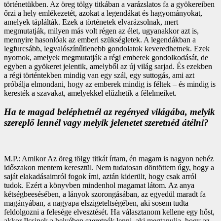
történetükben. Az öreg tölgy titkában a varázslatos fa a gyökereiben
őrzi a hely emlékezetét, azokat a legendákat és hagyományokat,
amelyek táplálták. Ezek a történetek elvarázsolnak, mert
megmutatják, milyen más volt régen az élet, ugyanakkor azt is,
mennyire hasonlóak az emberi szükségletek. A legendákban a
legfurcsább, legvalószínűtlenebb gondolatok keveredhetnek. Ezek
nyomok, amelyek megmutatják a régi emberek gondolkodását, de
egyben a gyökeret jelentik, amelyből az új világ sarjad. És ezekben
a régi történtekben mindig van egy szál, egy suttogás, ami azt
próbálja elmondani, hogy az emberek mindig is féltek – és mindig is
keresték a szavakat, amelyekkel elűzhetik a félelmeiket.
Ha te magad beléphetnél az regényed világába, melyik
szereplő lennél vagy melyik jelenetet szeretnéd átélni?
M.P.: Amikor Az öreg tölgy titkát írtam, én magam is nagyon nehéz
időszakon mentem keresztül. Nem tudatosan döntöttem úgy, hogy a
saját elakadásaimról fogok írni, aztán kiderült, hogy csak arról
tudok. Ezért a könyvben mindenhol magamat látom. Az anya
kétségbeesésében, a lányok szorongásában, az egyedül maradt fa
magányában, a nagyapa elszigeteltségében, aki sosem tudta
feldolgozni a felesége elvesztését. Ha választanom kellene egy hőst,
akkor Ilcsinek a helyében szeretnék lenni, aki megtanulja, hogy az