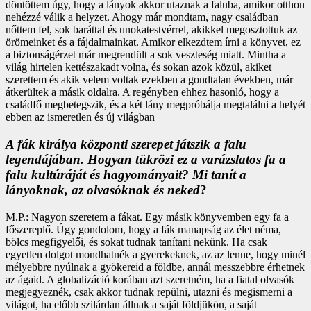
döntöttem úgy, hogy a lányok akkor utaznak a faluba, amikor otthon
nehézzé válik a helyzet. Ahogy már mondtam, nagy családban
nőttem fel, sok baráttal és unokatestvérrel, akikkel megosztottuk az
örömeinket és a fájdalmainkat. Amikor elkezdtem írni a könyvet, ez
a biztonságérzet már megrendült a sok veszteség miatt. Mintha a
világ hirtelen kettészakadt volna, és sokan azok közül, akiket
szerettem és akik velem voltak ezekben a gondtalan években, már
átkerültek a másik oldalra. A regényben ehhez hasonló, hogy a
családfő megbetegszik, és a két lány megpróbálja megtalálni a helyét
ebben az ismeretlen és új világban
A fák királya központi szerepet játszik a falu
legendájában. Hogyan tükrözi ez a varázslatos fa a
falu kultúráját és hagyományait? Mi tanít a
lányoknak, az olvasóknak és neked
?
M.P.: Nagyon szeretem a fákat. Egy másik könyvemben egy fa a
főszereplő. Úgy gondolom, hogy a fák manapság az élet néma,
bölcs megfigyelői, és sokat tudnak tanítani nekünk. Ha csak
egyetlen dolgot mondhatnék a gyerekeknek, az az lenne, hogy minél
mélyebbre nyúlnak a gyökereid a földbe, annál messzebbre érhetnek
az ágaid. A globalizáció korában azt szeretném, ha a fiatal olvasók
megjegyeznék, csak akkor tudnak repülni, utazni és megismerni a
világot, ha előbb szilárdan állnak a saját földjükön, a saját