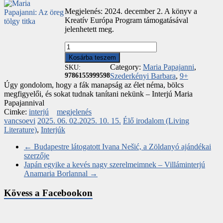
Megjelenés: 2024. december 2. A könyv a
Kreatív Európa Program támogatásával
jelenhetett meg.
Maria
Papajanni:
Kosárba teszem
Az
Category:
Maria Papajanni
,
SKU:
öreg
9786155999598
Szederkényi Barbara
,
9+
tölgy
Úgy gondolom, hogy a fák manapság az élet néma, bölcs
titka
megfigyelői, és sokat tudnak tanítani nekünk – Interjú Maria
mennyiség
Papajannival
Cimke:
interjú
megjelenés
vancsoevi
2025. 06. 02.
2025. 10. 15.
Élő irodalom (Living
Literature)
,
Interjúk
←
Budapestre látogatott Ivana Nešić, a Zöldanyó ajándékai
szerzője
Japán egyike a kevés nagy szerelmeimnek – Villáminterjú
Anamaria Borlannal
→
Kövess a Facebookon