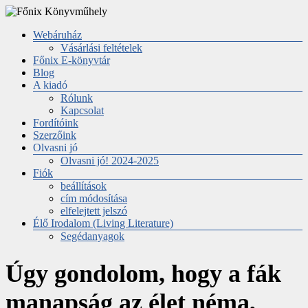
Skip
to
Menu
Webáruház
content
Főnix
Vásárlási feltételek
Főnix E-könyvtár
Könyvműhely
Blog
A kiadó
A
Rólunk
kiadó
Kapcsolat
honlapja
Fordítóink
és
Szerzőink
webáruháza
Olvasni jó
Olvasni jó! 2024-2025
Fiók
beállítások
cím módosítása
elfelejtett jelszó
Élő Irodalom (Living Literature)
Segédanyagok
Úgy gondolom, hogy a fák
manapság az élet néma,