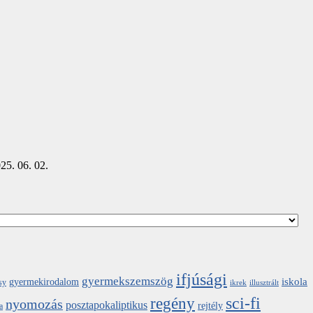
25. 06. 02.
ifjúsági
gyermekszemszög
iskola
gyermekirodalom
sy
ikrek
illusztrált
sci-fi
regény
nyomozás
posztapokaliptikus
rejtély
a