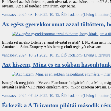
Emlékszel az első történetre, amit olvastál, és az elsőre, amit írtál?
olvasni. Az első történet, amit írtam, egy barna
vancsoevi
2025. 03. 10.
2025. 10. 15.
Élő irodalom (Living Literature
Az egész gyerekkoromat azzal töltöttem, ho
Emlékszel az első történetre, amit olvastál és írtál? I. N.: Arra ne
Antoine de Saint-Exupéry A kis herceg című regényét olvastam
vancsoevi
2024. 10. 21.
2025. 10. 15.
Élő irodalom (Living Literature
Azt hiszem, Mina és én sokban hasonlítunk
Ismerjétek meg jobban Veszela Flamburari bolgár írónőt, a Mina, mágia
olvastál és írtál? V.F.: Nincs emlékem arról, mikor kezdtem olvasni. B
vancsoevi
2024. 07. 23.
2025. 10. 15.
Élő irodalom (Living Literature
Érkezik a A Trizanton pilótái második rés