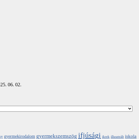
25. 06. 02.
ifjúsági
gyermekszemszög
iskola
gyermekirodalom
sy
ikrek
illusztrált