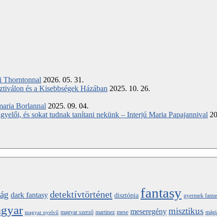
ki Thorntonnal
2026. 05. 31.
ztiválon és a Kisebbségek Házában
2025. 10. 26.
maria Borlannal
2025. 09. 04.
elői, és sokat tudnak tanítani nekünk – Interjú Maria Papajannival
20
fantasy
detektívtörténet
ság
dark fantasy
disztópia
gyermek fanta
gyar
misztikus
meseregény
magyar szerző
martinez
mese
mági
magyar nyelvű