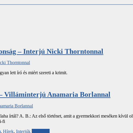
donság – Interjú Nicki Thorntonnal
an lett író és miért szereti a krimit.
– Villáminterjú Anamaria Borlannal
 valaha írtál? A. B.: Az első történet, amit a gyermekkori meséken kívül
-fi
)
,
Hírek
,
Interjúk
Tovább...