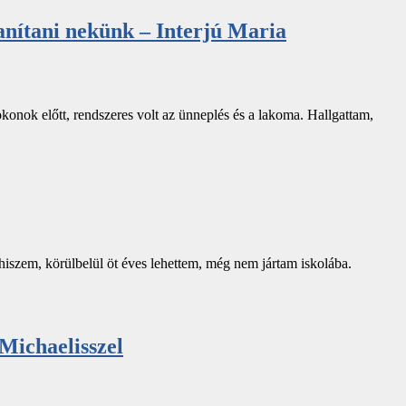
anítani nekünk – Interjú Maria
rokonok előtt, rendszeres volt az ünneplés és a lakoma. Hallgattam,
t hiszem, körülbelül öt éves lehettem, még nem jártam iskolába.
 Michaelisszel