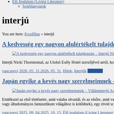
Élő Irodalom (Living Literature)
Segédanyagok
interjú
You are here:
Kezdőlap
»
interjú
A kedvesség egy nagyon alulértékelt tulaj
Interjú Nicki Thorntonnal, az Utolsó Esély Hotel szerzőjével arról, hogy
vancsoevi
2026. 05. 31.
2026. 05. 31.
Hírek
,
Interjúk
Tovább...
Japán egyike a kevés nagy szerelmeimnek 
Emlékszel az első történetre, amit valaha olvastál, és az elsőre, amit
vagy áltudományos fantasztikum világához is kötődnek), egy rövid sci
vancsoevi
2025. 09. 04.
2025. 10. 15.
Élő irodalom (Living Literature