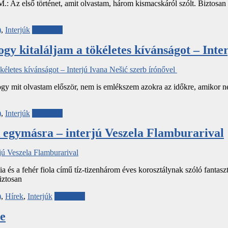
 A. M.: Az első történet, amit olvastam, három kismacskáról szólt. Bizt
)
,
Interjúk
Tovább...
gy kitaláljam a tökéletes kívánságot – Inte
m, hogy mit olvastam először, nem is emlékszem azokra az időkre, amiko
)
,
Interjúk
Tovább...
 egymásra – interjú Veszela Flamburarival
 és a fehér fiola című tíz-tizenhárom éves korosztálynak szóló fantaszti
iztosan
)
,
Hírek
,
Interjúk
Tovább...
ze