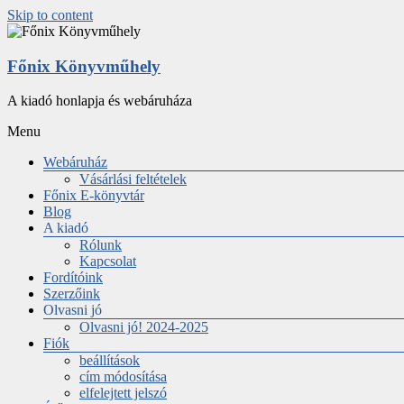
Skip to content
Főnix Könyvműhely
A kiadó honlapja és webáruháza
Menu
Webáruház
Vásárlási feltételek
Főnix E-könyvtár
Blog
A kiadó
Rólunk
Kapcsolat
Fordítóink
Szerzőink
Olvasni jó
Olvasni jó! 2024-2025
Fiók
beállítások
cím módosítása
elfelejtett jelszó