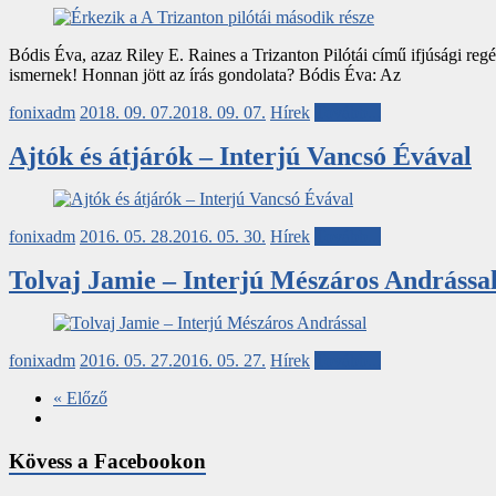
Bódis Éva, azaz Riley E. Raines a Trizanton Pilótái című ifjúsági re
ismernek! Honnan jött az írás gondolata? Bódis Éva: Az
fonixadm
2018. 09. 07.
2018. 09. 07.
Hírek
Tovább...
Ajtók és átjárók – Interjú Vancsó Évával
fonixadm
2016. 05. 28.
2016. 05. 30.
Hírek
Tovább...
Tolvaj Jamie – Interjú Mészáros Andrássa
fonixadm
2016. 05. 27.
2016. 05. 27.
Hírek
Tovább...
« Előző
Kövess a Facebookon