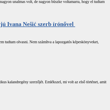
osan nagyon unalmas volt, de nagyon büszke voltamarra, hogy el tudtam
rjú Ivana Nešić szerb írónővel
r nem tudtam olvasni. Nem számítva a lapozgatós képeskönyveket,
kus kalandregény szerzőjét. Emlékszel, mi volt az első történet, amit