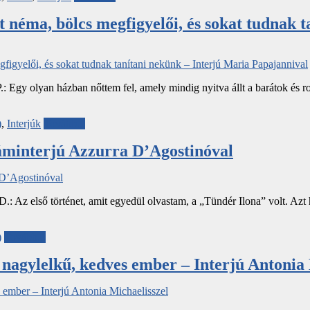
 néma, bölcs megfigyelői, és sokat tudnak t
M.P.: Egy olyan házban nőttem fel, amely mindig nyitva állt a barátok és 
)
,
Interjúk
Tovább...
láminterjú Azzurra D’Agostinóval
 A.D.: Az első történet, amit egyedül olvastam, a „Tündér Ilona” volt. Az
)
Tovább...
 nagylelkű, kedves ember – Interjú Antonia