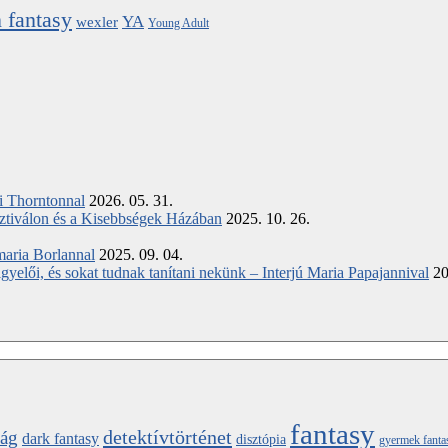
 fantasy
YA
wexler
Young Adult
ki Thorntonnal
2026. 05. 31.
ztiválon és a Kisebbségek Házában
2025. 10. 26.
maria Borlannal
2025. 09. 04.
elői, és sokat tudnak tanítani nekünk – Interjú Maria Papajannival
20
fantasy
detektívtörténet
ság
dark fantasy
disztópia
gyermek fanta