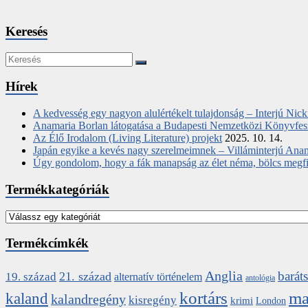
Keresés
Hírek
A kedvesség egy nagyon alulértékelt tulajdonság – Interjú Nic
Anamaria Borlan látogatása a Budapesti Nemzetközi Könyvfes
Az Élő Irodalom (Living Literature) projekt
2025. 10. 14.
Japán egyike a kevés nagy szerelmeimnek – Villáminterjú Ana
Úgy gondolom, hogy a fák manapság az élet néma, bölcs megfigy
Termékkategóriák
Termékcímkék
Anglia
barát
21. század
19. század
alternatív történelem
antológia
kortárs
ma
kaland
kalandregény
kisregény
krimi
London