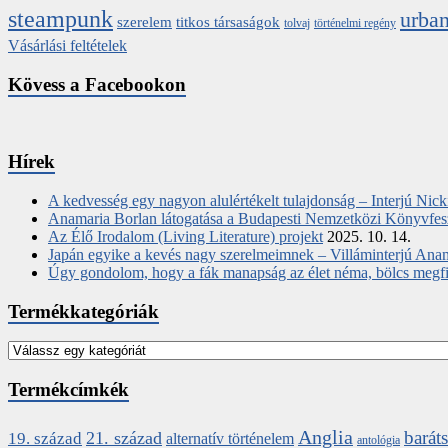
steampunk
urban
szerelem
titkos társaságok
tolvaj
történelmi regény
Vásárlási feltételek
Kövess a Facebookon
Hírek
A kedvesség egy nagyon alulértékelt tulajdonság – Interjú Nic
Anamaria Borlan látogatása a Budapesti Nemzetközi Könyvfes
Az Élő Irodalom (Living Literature) projekt
2025. 10. 14.
Japán egyike a kevés nagy szerelmeimnek – Villáminterjú Ana
Úgy gondolom, hogy a fák manapság az élet néma, bölcs megfigy
Termékkategóriák
Termékcímkék
Anglia
barát
21. század
19. század
alternatív történelem
antológia