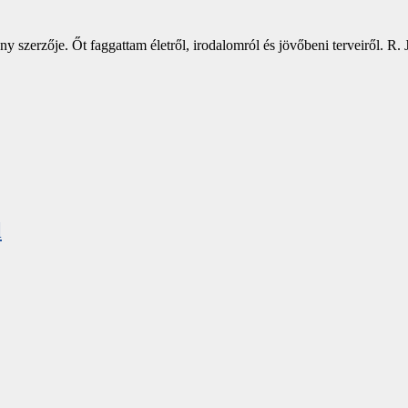
gény szerzője. Őt faggattam életről, irodalomról és jövőbeni terveiről.
l