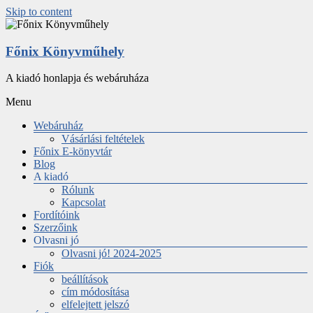
Skip to content
Főnix Könyvműhely
A kiadó honlapja és webáruháza
Menu
Webáruház
Vásárlási feltételek
Főnix E-könyvtár
Blog
A kiadó
Rólunk
Kapcsolat
Fordítóink
Szerzőink
Olvasni jó
Olvasni jó! 2024-2025
Fiók
beállítások
cím módosítása
elfelejtett jelszó