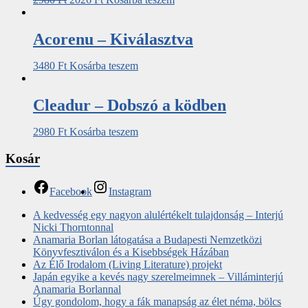
Acorenu – Kiválasztva
3480
Ft
Kosárba teszem
Cleadur – Dobszó a ködben
2980
Ft
Kosárba teszem
Kosár
Facebook
Instagram
A kedvesség egy nagyon alulértékelt tulajdonság – Interjú
Nicki Thorntonnal
Anamaria Borlan látogatása a Budapesti Nemzetközi
Könyvfesztiválon és a Kisebbségek Házában
Az Élő Irodalom (Living Literature) projekt
Japán egyike a kevés nagy szerelmeimnek – Villáminterjú
Anamaria Borlannal
Úgy gondolom, hogy a fák manapság az élet néma, bölcs