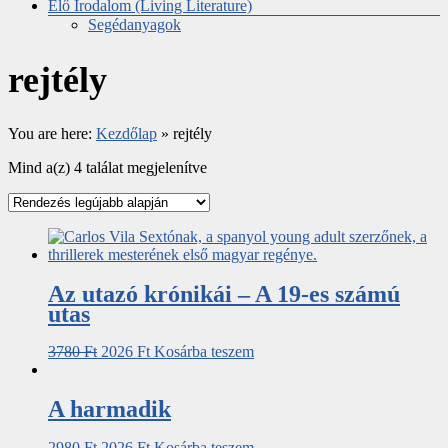
Élő Irodalom (Living Literature)
Segédanyagok
rejtély
You are here:
Kezdőlap
»
rejtély
Mind a(z) 4 találat megjelenítve
Az utazó krónikái – A 19-es számú
utas
3780
Ft
2026
Ft
Kosárba teszem
A harmadik
2980
Ft
2026
Ft
Kosárba teszem