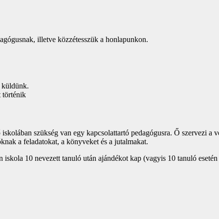
edagógusnak, illetve közzétesszük a honlapunkon.
t
küldünk.
 történik
skolában szükség van egy kapcsolattartó pedagógusra. Ő szervezi a ver
óknak a feladatokat, a könyveket és a jutalmakat.
skola 10 nevezett tanuló után ajándékot kap (vagyis 10 tanuló esetén 1