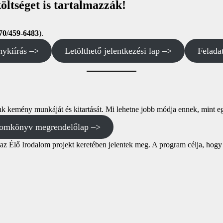
öltséget is tartalmazzák!
70/459-6483
).
nykiírás –>
Letölthető jelentkezési lap –>
Felada
jaink kemény munkáját és kitartását. Mi lehetne jobb módja ennek, mint
lomkönyv megrendelőlap –>
 Élő Irodalom projekt keretében jelentek meg. A program célja, hogy né