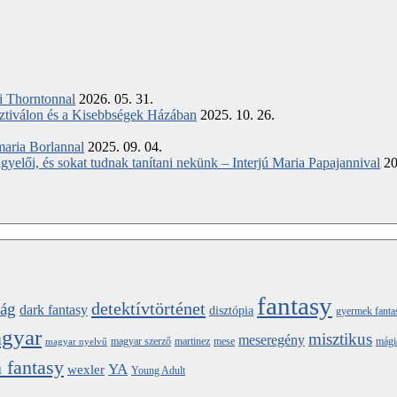
ki Thorntonnal
2026. 05. 31.
ztiválon és a Kisebbségek Házában
2025. 10. 26.
maria Borlannal
2025. 09. 04.
elői, és sokat tudnak tanítani nekünk – Interjú Maria Papajannival
20
fantasy
detektívtörténet
ság
dark fantasy
disztópia
gyermek fanta
gyar
misztikus
meseregény
magyar szerző
martinez
mese
mági
magyar nyelvű
 fantasy
YA
wexler
Young Adult