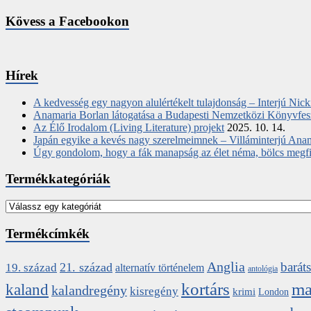
Kövess a Facebookon
Hírek
A kedvesség egy nagyon alulértékelt tulajdonság – Interjú Nic
Anamaria Borlan látogatása a Budapesti Nemzetközi Könyvfes
Az Élő Irodalom (Living Literature) projekt
2025. 10. 14.
Japán egyike a kevés nagy szerelmeimnek – Villáminterjú Ana
Úgy gondolom, hogy a fák manapság az élet néma, bölcs megfigy
Termékkategóriák
Termékcímkék
Anglia
barát
21. század
19. század
alternatív történelem
antológia
kortárs
ma
kaland
kalandregény
kisregény
krimi
London