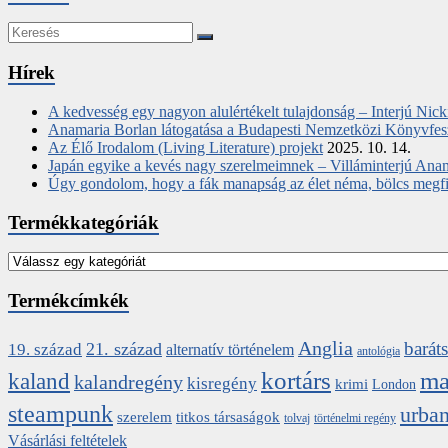
Hírek
A kedvesség egy nagyon alulértékelt tulajdonság – Interjú Nic
Anamaria Borlan látogatása a Budapesti Nemzetközi Könyvfes
Az Élő Irodalom (Living Literature) projekt
2025. 10. 14.
Japán egyike a kevés nagy szerelmeimnek – Villáminterjú Ana
Úgy gondolom, hogy a fák manapság az élet néma, bölcs megfigy
Termékkategóriák
Termékcímkék
Anglia
barát
21. század
19. század
alternatív történelem
antológia
kortárs
ma
kaland
kalandregény
kisregény
krimi
London
steampunk
urban
szerelem
titkos társaságok
tolvaj
történelmi regény
Vásárlási feltételek