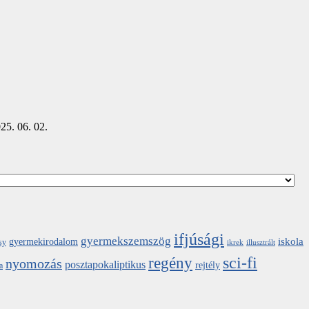
25. 06. 02.
ifjúsági
gyermekszemszög
iskola
gyermekirodalom
sy
ikrek
illusztrált
sci-fi
regény
nyomozás
posztapokaliptikus
rejtély
a