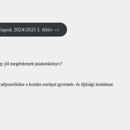
tlapok 2024/2025 I. félév –>
 egy jól megérdemelt jutalomkönyv?
pszerűsítse a kortárs európai gyermek- és ifjúsági irodalmat.