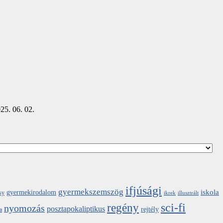
25. 06. 02.
ifjúsági
gyermekszemszög
iskola
gyermekirodalom
sy
ikrek
illusztrált
sci-fi
regény
nyomozás
posztapokaliptikus
rejtély
a