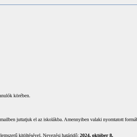
tanulók körében.
e-mailben juttatjuk el az iskolákba. Amennyiben valaki nyomtatott formá
elemszerű kitöltésével. Nevezési határidő:
2024. október 8.