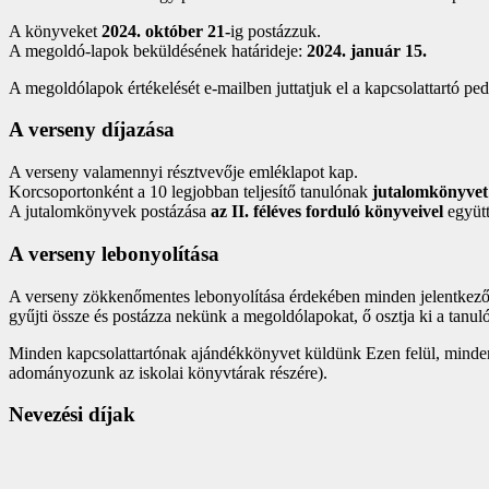
A könyveket
2024. október 21-
ig postázzuk.
A megoldó-lapok beküldésének határideje:
2024. január 15.
A megoldólapok értékelését e-mailben juttatjuk el a kapcsolattartó p
A verseny díjazása
A verseny valamennyi résztvevője emléklapot kap.
Korcsoportonként a 10 legjobban teljesítő tanulónak
jutalomkönyve
A jutalomkönyvek postázása
az II. féléves forduló könyveivel
együtt
A verseny lebonyolítása
A verseny zökkenőmentes lebonyolítása érdekében minden jelentkező i
gyűjti össze és postázza nekünk a megoldólapokat, ő osztja ki a tanul
Minden kapcsolattartónak ajándékkönyvet küldünk Ezen felül, minden i
adományozunk az iskolai könyvtárak részére).
Nevezési díjak