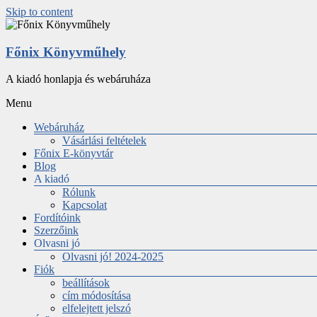
Skip to content
Főnix Könyvműhely
A kiadó honlapja és webáruháza
Menu
Webáruház
Vásárlási feltételek
Főnix E-könyvtár
Blog
A kiadó
Rólunk
Kapcsolat
Fordítóink
Szerzőink
Olvasni jó
Olvasni jó! 2024-2025
Fiók
beállítások
cím módosítása
elfelejtett jelszó