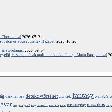
ki Thorntonnal
2026. 05. 31.
ztiválon és a Kisebbségek Házában
2025. 10. 26.
maria Borlannal
2025. 09. 04.
elői, és sokat tudnak tanítani nekünk – Interjú Maria Papajannival
20
fantasy
detektívtörténet
ság
dark fantasy
disztópia
gyermek fanta
gyar
misztikus
meseregény
magyar szerző
martinez
mese
mági
magyar nyelvű