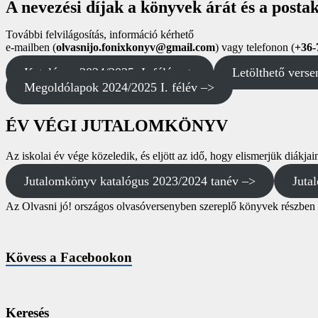
A nevezési díjak a könyvek árát és a postak
További felvilágosítás, információ kérhető
e-mailben (
olvasnijo.fonixkonyv@gmail.com
) vagy telefonon (
+36-
Katalógus 2024/2025, I. félév –>
Letölthető verse
Megoldólapok 2024/2025 I. félév –>
ÉV VÉGI JUTALOMKÖNYV
Az iskolai év vége közeledik, és eljött az idő, hogy elismerjük diák
Jutalomkönyv katalógus 2023/2024 tanév –>
Juta
Az Olvasni jó! országos olvasóversenyben szereplő könyvek részben az
Kövess a Facebookon
Keresés