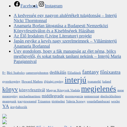
Facebook
Instagram
A kedvesség egy nagyon alulértékelt tulajdonság – Interjú
Nicki Thorntonnal
Anamaria Borlan látogatása a Budapesti Nemzetközi
Könyvfesztiválon és a Kisebbségek Házában
Az Élő Irodalom (Living Literature) projekt
Japán egyike a kevés nagy szerelmeimnek – Villáminterjú
Anamaria Borlannal
Úgy gondolom, hogy a fák manapság az élet néma, bölcs
megfigyelői, és sokat tudnak tanítani nekünk – Interjú Maria
Papajannival
fantasy
főnixastra
dedikálás
8+
Bíró Szabolcs
cameronjohnston
Előadások
interjú
gyerekregény
Howard Matheu
ifjúsági regény
ivananešić
kaland
megjelenés
könyv
könyvfesztivál
Magyar Könyvek Viadala
mese
middlegrade
meseregény
michaelmartinez
morenogarcia
nemsorozat
sherlockholmes
steampunk
tracytownsend
Trizanton
történelmi
Valeria Screwy
veszelaflamburari
wexler
YA
árnyháborúk