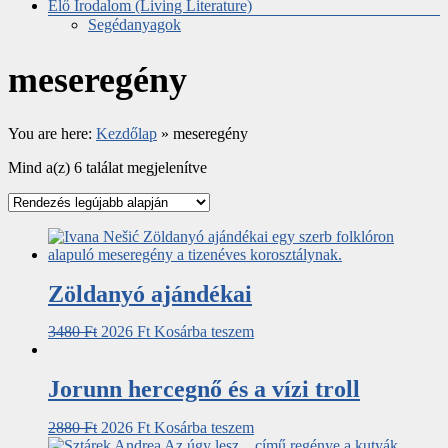
Élő Irodalom (Living Literature)
Segédanyagok
meseregény
You are here:
Kezdőlap
»
meseregény
Mind a(z) 6 találat megjelenítve
Zöldanyó ajándékai
3480
Ft
2026
Ft
Kosárba teszem
Jorunn hercegnő és a vízi troll
2880
Ft
2026
Ft
Kosárba teszem