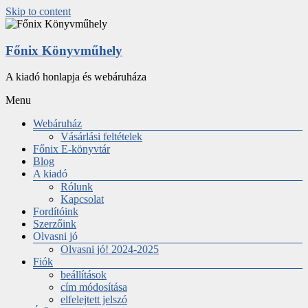
Skip to content
Főnix Könyvműhely
A kiadó honlapja és webáruháza
Menu
Webáruház
Vásárlási feltételek
Főnix E-könyvtár
Blog
A kiadó
Rólunk
Kapcsolat
Fordítóink
Szerzőink
Olvasni jó
Olvasni jó! 2024-2025
Fiók
beállítások
cím módosítása
elfelejtett jelszó