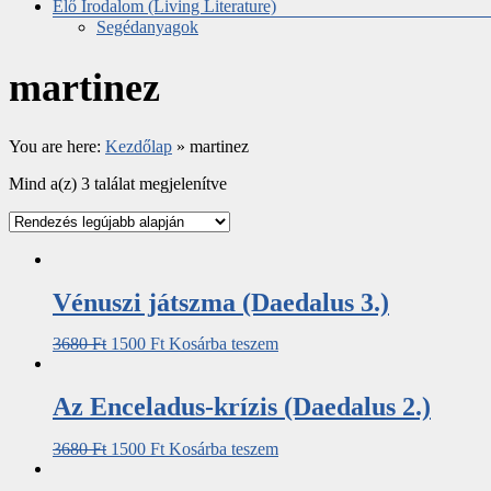
Élő Irodalom (Living Literature)
Segédanyagok
martinez
You are here:
Kezdőlap
»
martinez
Mind a(z) 3 találat megjelenítve
Vénuszi játszma (Daedalus 3.)
3680
Ft
1500
Ft
Kosárba teszem
Az Enceladus-krízis (Daedalus 2.)
3680
Ft
1500
Ft
Kosárba teszem