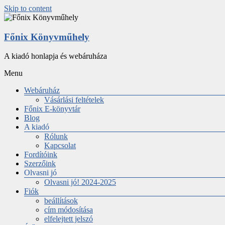
Skip to content
Főnix Könyvműhely
A kiadó honlapja és webáruháza
Menu
Webáruház
Vásárlási feltételek
Főnix E-könyvtár
Blog
A kiadó
Rólunk
Kapcsolat
Fordítóink
Szerzőink
Olvasni jó
Olvasni jó! 2024-2025
Fiók
beállítások
cím módosítása
elfelejtett jelszó