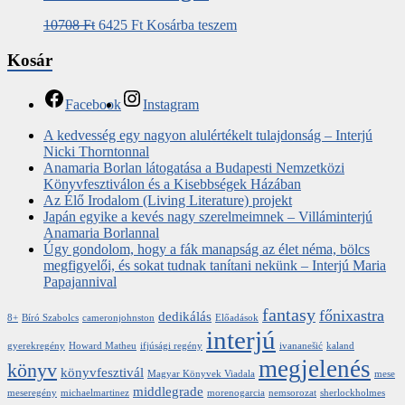
10708
Ft
6425
Ft
Kosárba teszem
Kosár
Facebook
Instagram
A kedvesség egy nagyon alulértékelt tulajdonság – Interjú
Nicki Thorntonnal
Anamaria Borlan látogatása a Budapesti Nemzetközi
Könyvfesztiválon és a Kisebbségek Házában
Az Élő Irodalom (Living Literature) projekt
Japán egyike a kevés nagy szerelmeimnek – Villáminterjú
Anamaria Borlannal
Úgy gondolom, hogy a fák manapság az élet néma, bölcs
megfigyelői, és sokat tudnak tanítani nekünk – Interjú Maria
Papajannival
fantasy
főnixastra
dedikálás
8+
Bíró Szabolcs
cameronjohnston
Előadások
interjú
gyerekregény
Howard Matheu
ifjúsági regény
ivananešić
kaland
megjelenés
könyv
könyvfesztivál
Magyar Könyvek Viadala
mese
middlegrade
meseregény
michaelmartinez
morenogarcia
nemsorozat
sherlockholmes