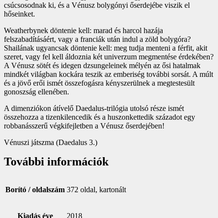
csúcsosodnak ki, és a Vénusz bolygónyi őserdejébe viszik el
hőseinket.
Weatherbynek döntenie kell: marad és harcol hazája
felszabadításáért, vagy a franciák után indul a zöld bolygóra?
Shailának ugyancsak döntenie kell: meg tudja menteni a férfit, akit
szeret, vagy fel kell áldoznia két univerzum megmentése érdekében?
A Vénusz sötét és idegen dzsungeleinek mélyén az ősi hatalmak
mindkét világban kockára teszik az emberiség további sorsát. A múlt
és a jövő erői ismét összefogásra kényszerülnek a megtestesült
gonoszság ellenében.
A dimenziókon átívelő Daedalus-trilógia utolsó része ismét
összehozza a tizenkilencedik és a huszonkettedik századot egy
robbanásszerű végkifejletben a Vénusz őserdejében!
Vénuszi játszma (Daedalus 3.)
További információk
Borító / oldalszám
372 oldal, kartonált
Kiadás éve
2018