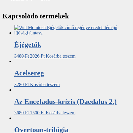
Kapcsolódó termékek
Éjégetők
3480
Ft
2026
Ft
Kosárba teszem
Acélsereg
3280
Ft
Kosárba teszem
Az Enceladus-krízis (Daedalus 2.)
3680
Ft
1500
Ft
Kosárba teszem
Overtoun-trilógia