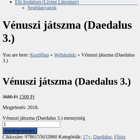
Élő Irodalom (Living Literature)
Segédanyagok
Vénuszi játszma (Daedalus
3.)
You are here:
Kezdőlap
»
Webáruház
»
Vénuszi játszma (Daedalus
3.)
Vénuszi játszma (Daedalus 3.)
3680
Ft
1500
Ft
Megjelenés: 2018.
Vénuszi játszma (Daedalus 3.) mennyiség
Kosárba teszem
Cikkszám:
9786155632860
Kategóriák:
17+
,
Daedalus
,
Főnix