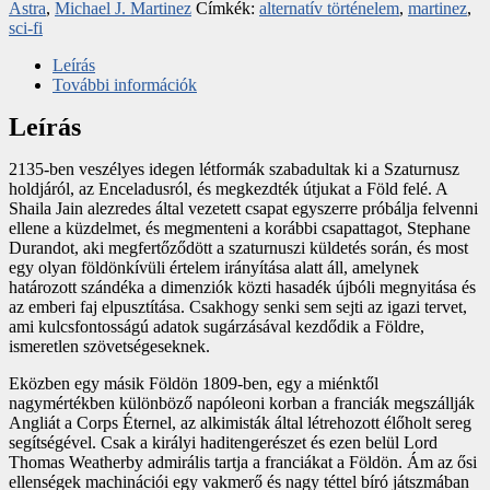
Astra
,
Michael J. Martinez
Címkék:
alternatív történelem
,
martinez
,
sci-fi
Leírás
További információk
Leírás
2135-ben veszélyes idegen létformák szabadultak ki a Szaturnusz
holdjáról, az Enceladusról, és megkezdték útjukat a Föld felé. A
Shaila Jain alezredes által vezetett csapat egyszerre próbálja felvenni
ellene a küzdelmet, és megmenteni a korábbi csapattagot, Stephane
Durandot, aki megfertőződött a szaturnuszi küldetés során, és most
egy olyan földönkívüli értelem irányítása alatt áll, amelynek
határozott szándéka a dimenziók közti hasadék újbóli megnyitása és
az emberi faj elpusztítása. Csakhogy senki sem sejti az igazi tervet,
ami kulcsfontosságú adatok sugárzásával kezdődik a Földre,
ismeretlen szövetségeseknek.
Eközben egy másik Földön 1809-ben, egy a miénktől
nagymértékben különböző napóleoni korban a franciák megszállják
Angliát a Corps Éternel, az alkimisták által létrehozott élőholt sereg
segítségével. Csak a királyi haditengerészet és ezen belül Lord
Thomas Weatherby admirális tartja a franciákat a Földön. Ám az ősi
ellenségek machinációi egy vakmerő és nagy téttel bíró játszmában