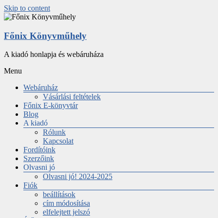
Skip to content
Főnix Könyvműhely
A kiadó honlapja és webáruháza
Menu
Webáruház
Vásárlási feltételek
Főnix E-könyvtár
Blog
A kiadó
Rólunk
Kapcsolat
Fordítóink
Szerzőink
Olvasni jó
Olvasni jó! 2024-2025
Fiók
beállítások
cím módosítása
elfelejtett jelszó