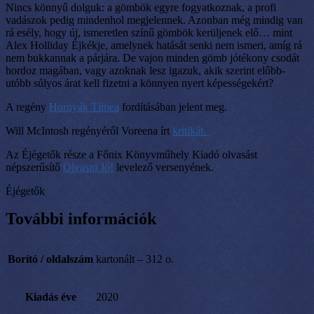
Nincs könnyű dolguk: a gömbök egyre fogyatkoznak, a profi
vadászok pedig mindenhol megjelennek. Azonban még mindig van
rá esély, hogy új, ismeretlen színű gömbök kerüljenek elő… mint
Alex Holliday Éjkékje, amelynek hatását senki nem ismeri, amíg rá
nem bukkannak a párjára. De vajon minden gömb jótékony csodát
hordoz magában, vagy azoknak lesz igazuk, akik szerint előbb-
utóbb súlyos árat kell fizetni a könnyen nyert képességekért?
A regény
Hornyák Tímea
fordításában jelent meg.
Will McIntosh regényéről Voreena írt
kritikát.
Az Éjégetők része a Főnix Könyvműhely Kiadó olvasást
népszerűsítő
Olvasni Jó!
levelező versenyének.
Éjégetők
További információk
Borító / oldalszám
kartonált – 312 o.
Kiadás éve
2020