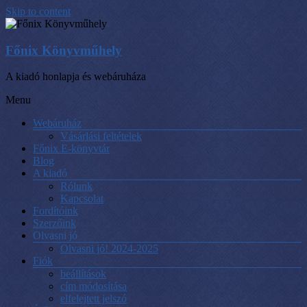
Skip to content
Főnix Könyvműhely
A kiadó honlapja és webáruháza
Menu
Webáruház
Vásárlási feltételek
Főnix E-könyvtár
Blog
A kiadó
Rólunk
Kapcsolat
Fordítóink
Szerzőink
Olvasni jó
Olvasni jó! 2024-2025
Fiók
beállítások
cím módosítása
elfelejtett jelszó