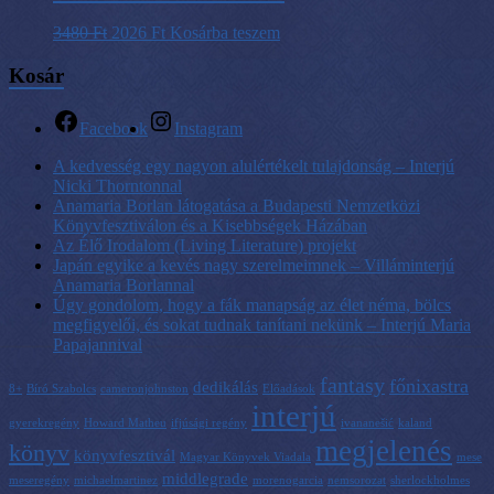
3480
Ft
2026
Ft
Kosárba teszem
Kosár
Facebook
Instagram
A kedvesség egy nagyon alulértékelt tulajdonság – Interjú
Nicki Thorntonnal
Anamaria Borlan látogatása a Budapesti Nemzetközi
Könyvfesztiválon és a Kisebbségek Házában
Az Élő Irodalom (Living Literature) projekt
Japán egyike a kevés nagy szerelmeimnek – Villáminterjú
Anamaria Borlannal
Úgy gondolom, hogy a fák manapság az élet néma, bölcs
megfigyelői, és sokat tudnak tanítani nekünk – Interjú Maria
Papajannival
fantasy
főnixastra
dedikálás
8+
Bíró Szabolcs
cameronjohnston
Előadások
interjú
gyerekregény
Howard Matheu
ifjúsági regény
ivananešić
kaland
megjelenés
könyv
könyvfesztivál
Magyar Könyvek Viadala
mese
middlegrade
meseregény
michaelmartinez
morenogarcia
nemsorozat
sherlockholmes