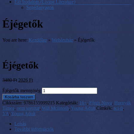
Élő Irodalom (Living Literature)
Segédanyagok
Éjégetők
You are here:
Kezdőlap
»
Webáruház
»
Éjégetők
Éjégetők
3480
Ft
2026
Ft
Éjégetők mennyiség
Kosárba teszem
Cikkszám:
9786155999215
Kategóriák:
16+
,
Főnix Nova
,
Hornyák
Tímea
,
nem sorozat
,
Will McIntosh
,
Young Adult
Címkék:
sci-fi
,
YA
,
Young Adult
Leírás
További információk