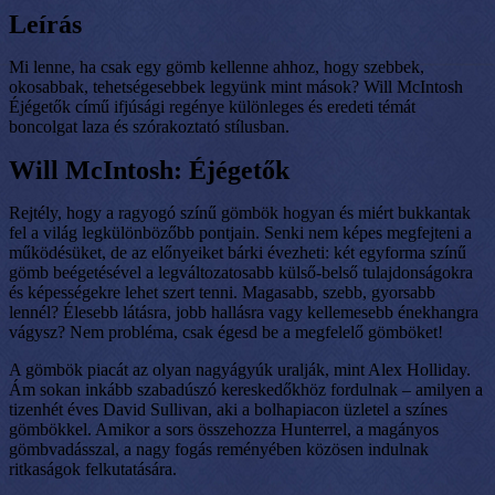
Leírás
Mi lenne, ha csak egy gömb kellenne ahhoz, hogy szebbek,
okosabbak, tehetségesebbek legyünk mint mások? Will McIntosh
Éjégetők című ifjúsági regénye különleges és eredeti témát
boncolgat laza és szórakoztató stílusban.
Will McIntosh: Éjégetők
Rejtély, hogy a ragyogó színű gömbök hogyan és miért bukkantak
fel a világ legkülönbözőbb pontjain. Senki nem képes megfejteni a
működésüket, de az előnyeiket bárki évezheti: két egyforma színű
gömb beégetésével a legváltozatosabb külső-belső tulajdonságokra
és képességekre lehet szert tenni. Magasabb, szebb, gyorsabb
lennél? Élesebb látásra, jobb hallásra vagy kellemesebb énekhangra
vágysz? Nem probléma, csak égesd be a megfelelő gömböket!
A gömbök piacát az olyan nagyágyúk uralják, mint Alex Holliday.
Ám sokan inkább szabadúszó kereskedőkhöz fordulnak – amilyen a
tizenhét éves David Sullivan, aki a bolhapiacon üzletel a színes
gömbökkel. Amikor a sors összehozza Hunterrel, a magányos
gömbvadásszal, a nagy fogás reményében közösen indulnak
ritkaságok felkutatására.