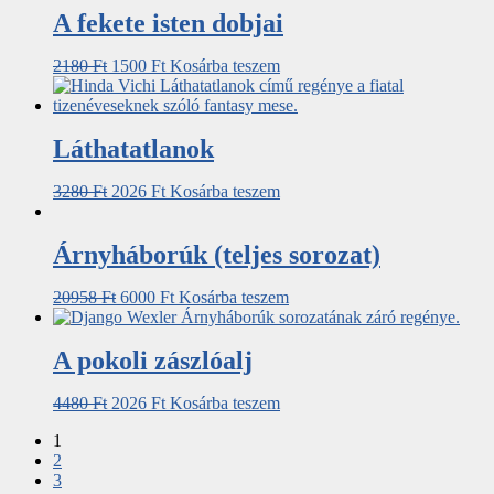
A fekete isten dobjai
2180
Ft
1500
Ft
Kosárba teszem
Láthatatlanok
3280
Ft
2026
Ft
Kosárba teszem
Árnyháborúk (teljes sorozat)
20958
Ft
6000
Ft
Kosárba teszem
A pokoli zászlóalj
4480
Ft
2026
Ft
Kosárba teszem
1
2
3