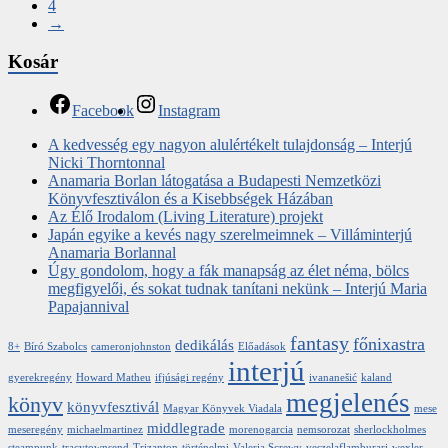
4
→
Kosár
Facebook
Instagram
A kedvesség egy nagyon alulértékelt tulajdonság – Interjú
Nicki Thorntonnal
Anamaria Borlan látogatása a Budapesti Nemzetközi
Könyvfesztiválon és a Kisebbségek Házában
Az Élő Irodalom (Living Literature) projekt
Japán egyike a kevés nagy szerelmeimnek – Villáminterjú
Anamaria Borlannal
Úgy gondolom, hogy a fák manapság az élet néma, bölcs
megfigyelői, és sokat tudnak tanítani nekünk – Interjú Maria
Papajannival
fantasy
főnixastra
dedikálás
8+
Bíró Szabolcs
cameronjohnston
Előadások
interjú
gyerekregény
Howard Matheu
ifjúsági regény
ivananešić
kaland
megjelenés
könyv
könyvfesztivál
Magyar Könyvek Viadala
mese
middlegrade
meseregény
michaelmartinez
morenogarcia
nemsorozat
sherlockholmes
steampunk
tracytownsend
Trizanton
történelmi
Valeria Screwy
veszelaflamburari
wexler