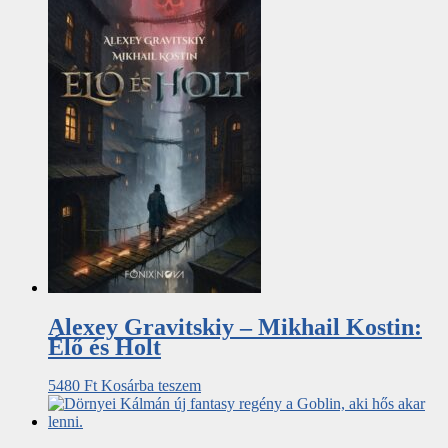
Alexey Gravitskiy – Mikhail Kostin:
Élő és Holt
5480
Ft
Kosárba teszem