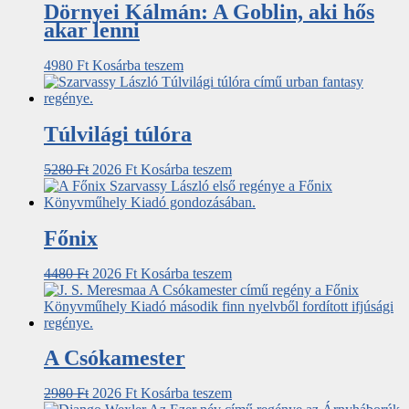
Dörnyei Kálmán: A Goblin, aki hős
akar lenni
4980
Ft
Kosárba teszem
Túlvilági túlóra
5280
Ft
2026
Ft
Kosárba teszem
Főnix
4480
Ft
2026
Ft
Kosárba teszem
A Csókamester
2980
Ft
2026
Ft
Kosárba teszem