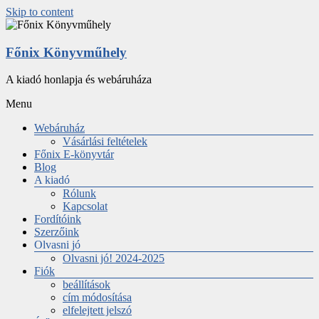
Skip to content
Főnix Könyvműhely
A kiadó honlapja és webáruháza
Menu
Webáruház
Vásárlási feltételek
Főnix E-könyvtár
Blog
A kiadó
Rólunk
Kapcsolat
Fordítóink
Szerzőink
Olvasni jó
Olvasni jó! 2024-2025
Fiók
beállítások
cím módosítása
elfelejtett jelszó