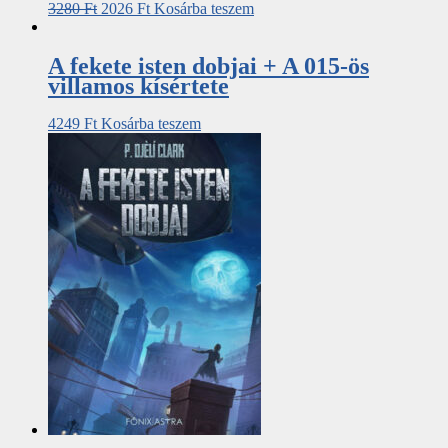
3280
Ft
2026
Ft
Kosárba teszem
A fekete isten dobjai + A 015-ös
villamos kísértete
4249
Ft
Kosárba teszem