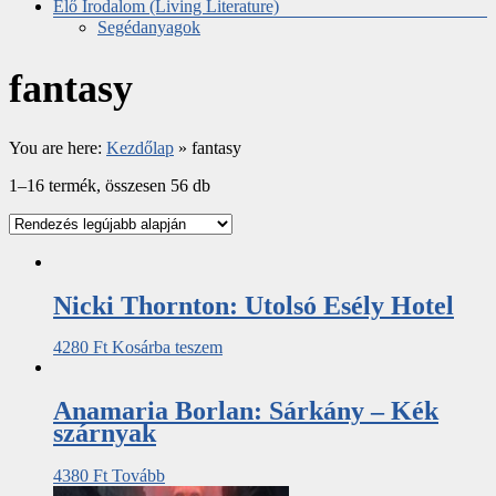
Élő Irodalom (Living Literature)
Segédanyagok
fantasy
You are here:
Kezdőlap
»
fantasy
1–16 termék, összesen 56 db
Nicki Thornton: Utolsó Esély Hotel
4280
Ft
Kosárba teszem
Anamaria Borlan: Sárkány – Kék
szárnyak
4380
Ft
Tovább