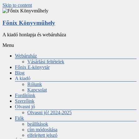
Skip to content
Főnix Könyvműhely
A kiadó honlapja és webáruháza
Menu
Webáruház
Vásárlási feltételek
Főnix E-könyvtár
Blog
A kiadó
Rólunk
Kapcsolat
Fordítóink
Szerzőink
Olvasni jó
Olvasni jó! 2024-2025
Fiók
beállítások
cím módosítása
elfelejtett jelszó