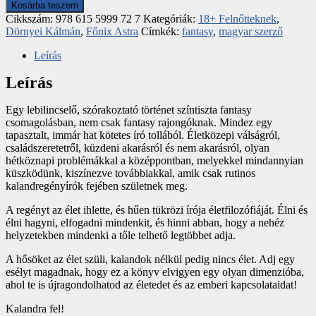
Kosárba teszem
Cikkszám:
978 615 5999 72 7
Kategóriák:
18+ Felnőtteknek
,
Dörnyei Kálmán
,
Főnix Astra
Címkék:
fantasy
,
magyar szerző
Leírás
Leírás
Egy lebilincselő, szórakoztató történet színtiszta fantasy
csomagolásban, nem csak fantasy rajongóknak. Mindez egy
tapasztalt, immár hat kötetes író tollából. Életközepi válságról,
családszeretetről, küzdeni akarásról és nem akarásról, olyan
hétköznapi problémákkal a középpontban, melyekkel mindannyian
küszködünk, kiszínezve továbbiakkal, amik csak rutinos
kalandregényírók fejében születnek meg.
A regényt az élet ihlette, és hűen tükrözi írója életfilozófiáját. Élni és
élni hagyni, elfogadni mindenkit, és hinni abban, hogy a nehéz
helyzetekben mindenki a tőle telhető legtöbbet adja.
A hősöket az élet szüli, kalandok nélkül pedig nincs élet. Adj egy
esélyt magadnak, hogy ez a könyv elvigyen egy olyan dimenzióba,
ahol te is újragondolhatod az életedet és az emberi kapcsolataidat!
Kalandra fel!