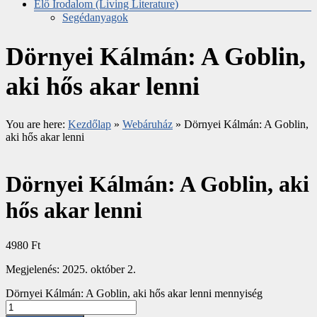
Élő Irodalom (Living Literature)
Segédanyagok
Dörnyei Kálmán: A Goblin,
aki hős akar lenni
You are here:
Kezdőlap
»
Webáruház
»
Dörnyei Kálmán: A Goblin,
aki hős akar lenni
Dörnyei Kálmán: A Goblin, aki
hős akar lenni
4980
Ft
Megjelenés: 2025. október 2.
Dörnyei Kálmán: A Goblin, aki hős akar lenni mennyiség