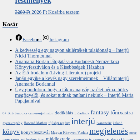
festmények
3280
Ft
2026
Ft
Kosárba teszem
Kosár
Facebook
Instagram
A kedvesség egy nagyon alulértékelt tulajdonság – Interjú
Nicki Thorntonnal
Anamaria Borlan látogatása a Budapesti Nemzetközi
Könyvfesztiválon és a Kisebbségek Házában
Az Élő Irodalom (Living Literature) projekt
Japán egyike a kevés nagy szerelmeimnek – Villáminterjú
Anamaria Borlannal
Úgy gondolom, hogy a fák manapság az élet néma, bölcs
megfigyelői, és sokat tudnak tanítani nekünk – Interjú Maria
Papajannival
fantasy
főnixastra
dedikálás
8+
Bíró Szabolcs
cameronjohnston
Előadások
interjú
gyerekregény
Howard Matheu
ifjúsági regény
ivananešić
kaland
megjelenés
könyv
könyvfesztivál
Magyar Könyvek Viadala
mese
middlegrade
meseregény
michaelmartinez
morenogarcia
nemsorozat
sherlockholmes