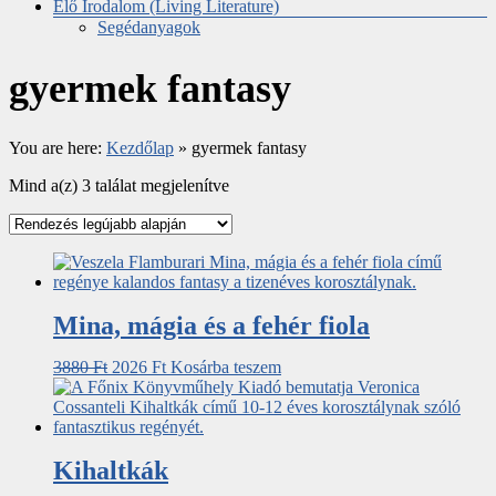
Élő Irodalom (Living Literature)
Segédanyagok
gyermek fantasy
You are here:
Kezdőlap
»
gyermek fantasy
Mind a(z) 3 találat megjelenítve
Mina, mágia és a fehér fiola
3880
Ft
2026
Ft
Kosárba teszem
Kihaltkák