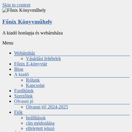
Skip to content
Főnix Könyvműhely
A kiadó honlapja és webáruháza
Menu
Webáruház
Vásárlási feltételek
Főnix E-könyvtár
Blog
A kiadó
Rólunk
Kapcsolat
Fordítóink
Szerzőink
Olvasni jó
Olvasni jó! 2024-2025
Fiók
beállítások
cím módosítása
elfelejtett jelszó