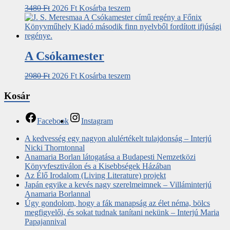
3480
Ft
2026
Ft
Kosárba teszem
A Csókamester
2980
Ft
2026
Ft
Kosárba teszem
Kosár
Facebook
Instagram
A kedvesség egy nagyon alulértékelt tulajdonság – Interjú
Nicki Thorntonnal
Anamaria Borlan látogatása a Budapesti Nemzetközi
Könyvfesztiválon és a Kisebbségek Házában
Az Élő Irodalom (Living Literature) projekt
Japán egyike a kevés nagy szerelmeimnek – Villáminterjú
Anamaria Borlannal
Úgy gondolom, hogy a fák manapság az élet néma, bölcs
megfigyelői, és sokat tudnak tanítani nekünk – Interjú Maria
Papajannival