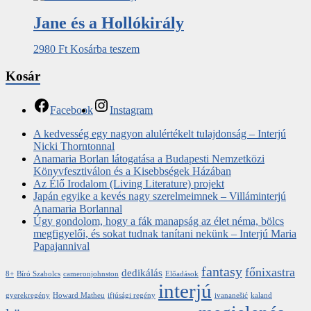
Jane ​és a Hollókirály
2980
Ft
Kosárba teszem
Kosár
Facebook
Instagram
A kedvesség egy nagyon alulértékelt tulajdonság – Interjú
Nicki Thorntonnal
Anamaria Borlan látogatása a Budapesti Nemzetközi
Könyvfesztiválon és a Kisebbségek Házában
Az Élő Irodalom (Living Literature) projekt
Japán egyike a kevés nagy szerelmeimnek – Villáminterjú
Anamaria Borlannal
Úgy gondolom, hogy a fák manapság az élet néma, bölcs
megfigyelői, és sokat tudnak tanítani nekünk – Interjú Maria
Papajannival
fantasy
főnixastra
dedikálás
8+
Bíró Szabolcs
cameronjohnston
Előadások
interjú
gyerekregény
Howard Matheu
ifjúsági regény
ivananešić
kaland