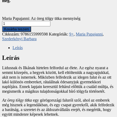
meg.
Maria Papajanni: Az öreg tölgy titka mennyiség
Kosárba teszem
Cikkszám:
9786155999598
Kategóriák:
9+
,
Maria Papajanni
,
Szederkényi Barbara
Leírás
Leírás
Lidusnak és Ilkának hirtelen felfordul az élete. Az egész nyarat a
semmi közepén, a hegyek között, kell eltölteniük a nagyapjukkal,
akit nem is ismernek. Miközben felfedezik az idegen falut és az ott
lakó különös embereket, rátalálnak édesanyjuk gyermekkori
naplójára. Ennek lapjain keresztül feltárul előttük a család múltja, és
megismerik a mágikus tulajdonságokkal bíró tölgyfa történetét.
Az öreg tölgy titka
egy görögországi faluról szól, ahol az emberek
még hisznek a legendákban, és egy csapat gyerekről, akik felfedezik
a barátság, a szeretet és az áldozatvállalás erejét, és megértik, hogy
együtt mindenre képesek lehetnek.