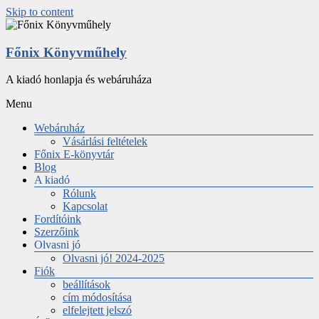
Skip to content
Főnix Könyvműhely
A kiadó honlapja és webáruháza
Menu
Webáruház
Vásárlási feltételek
Főnix E-könyvtár
Blog
A kiadó
Rólunk
Kapcsolat
Fordítóink
Szerzőink
Olvasni jó
Olvasni jó! 2024-2025
Fiók
beállítások
cím módosítása
elfelejtett jelszó