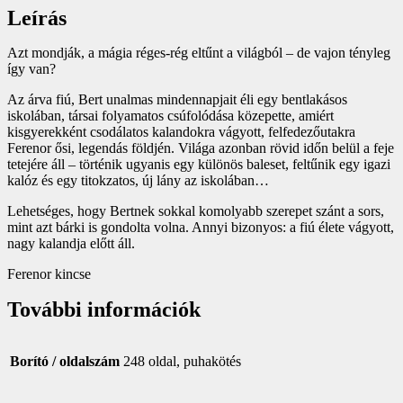
Leírás
Azt mondják, a mágia réges-rég eltűnt a világból – de vajon tényleg
így van?
Az árva fiú, Bert unalmas mindennapjait éli egy bentlakásos
iskolában, társai folyamatos csúfolódása közepette, amiért
kisgyerekként csodálatos kalandokra vágyott, felfedezőutakra
Ferenor ősi, legendás földjén. Világa azonban rövid időn belül a feje
tetejére áll – történik ugyanis egy különös baleset, feltűnik egy igazi
kalóz és egy titokzatos, új lány az iskolában…
Lehetséges, hogy Bertnek sokkal komolyabb szerepet szánt a sors,
mint azt bárki is gondolta volna. Annyi bizonyos: a fiú élete vágyott,
nagy kalandja előtt áll.
Ferenor kincse
További információk
Borító / oldalszám
248 oldal, puhakötés