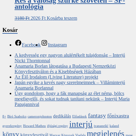
Rés a valóság szürke szövetén – SF-
antológia
3180
Ft
2026
Ft
Kosárba teszem
Kosár
Facebook
Instagram
A kedvesség egy nagyon alulértékelt tulajdonság – Interjú
Nicki Thorntonnal
Anamaria Borlan látogatása a Budapesti Nemzetközi
Könyvfesztiválon és a Kisebbségek Házában
Az Élő Irodalom (Living Literature) projekt
Japán egyike a kevés nagy szerelmeimnek – Villáminterjú
Anamaria Borlannal
Úgy gondolom, hogy a fák manapság az élet néma, bölcs
megfigyelői, és sokat tudnak tanítani nekünk – Interjú Maria
Papajannival
fantasy
főnixastra
dedikálás
8+
Bíró Szabolcs
cameronjohnston
Előadások
interjú
gyerekregény
Howard Matheu
ifjúsági regény
ivananešić
kaland
megjelenés
könyv
könyvfesztivál
Magyar Könyvek Viadala
mese