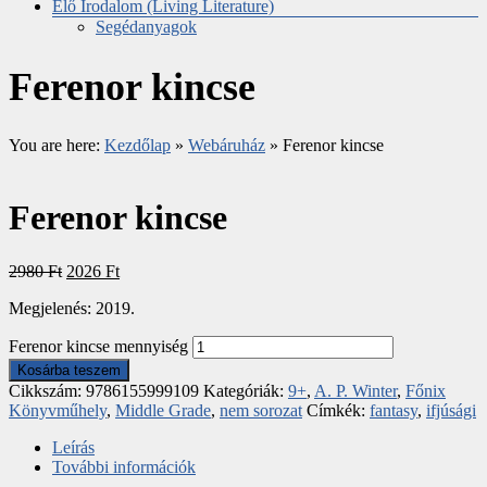
Élő Irodalom (Living Literature)
Segédanyagok
Ferenor kincse
You are here:
Kezdőlap
»
Webáruház
»
Ferenor kincse
Ferenor kincse
2980
Ft
2026
Ft
Megjelenés: 2019.
Ferenor kincse mennyiség
Kosárba teszem
Cikkszám:
9786155999109
Kategóriák:
9+
,
A. P. Winter
,
Főnix
Könyvműhely
,
Middle Grade
,
nem sorozat
Címkék:
fantasy
,
ifjúsági
Leírás
További információk