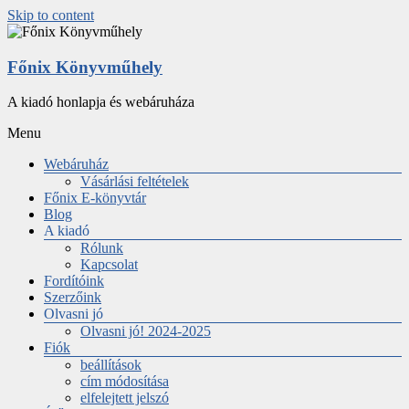
Skip to content
Főnix Könyvműhely
A kiadó honlapja és webáruháza
Menu
Webáruház
Vásárlási feltételek
Főnix E-könyvtár
Blog
A kiadó
Rólunk
Kapcsolat
Fordítóink
Szerzőink
Olvasni jó
Olvasni jó! 2024-2025
Fiók
beállítások
cím módosítása
elfelejtett jelszó