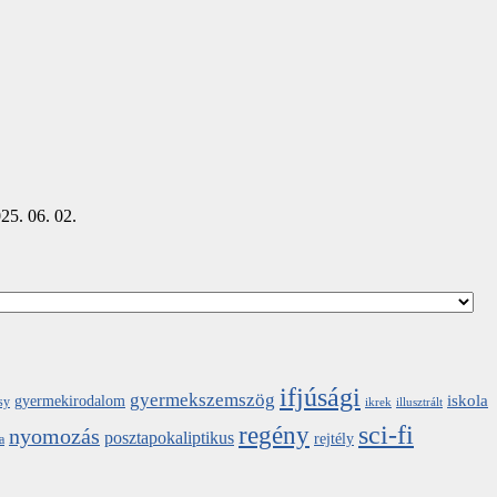
25. 06. 02.
ifjúsági
gyermekszemszög
iskola
gyermekirodalom
sy
ikrek
illusztrált
sci-fi
regény
nyomozás
posztapokaliptikus
rejtély
a