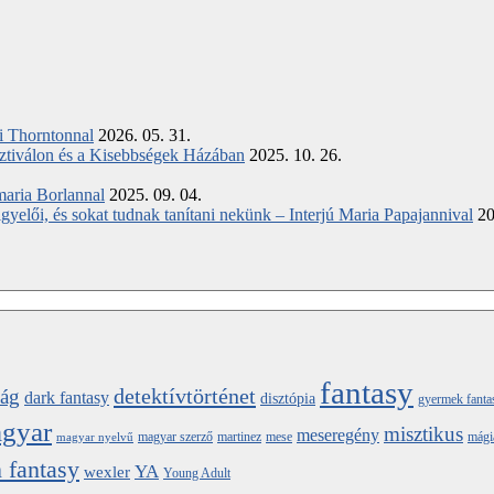
ki Thorntonnal
2026. 05. 31.
ztiválon és a Kisebbségek Házában
2025. 10. 26.
maria Borlannal
2025. 09. 04.
elői, és sokat tudnak tanítani nekünk – Interjú Maria Papajannival
20
fantasy
detektívtörténet
ság
dark fantasy
disztópia
gyermek fanta
gyar
misztikus
meseregény
magyar szerző
martinez
mese
mági
magyar nyelvű
 fantasy
YA
wexler
Young Adult