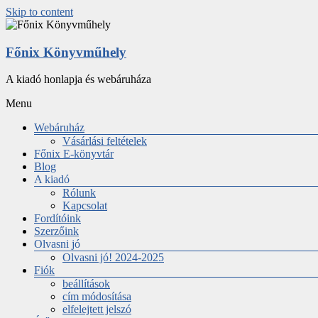
Skip to content
Főnix Könyvműhely
A kiadó honlapja és webáruháza
Menu
Webáruház
Vásárlási feltételek
Főnix E-könyvtár
Blog
A kiadó
Rólunk
Kapcsolat
Fordítóink
Szerzőink
Olvasni jó
Olvasni jó! 2024-2025
Fiók
beállítások
cím módosítása
elfelejtett jelszó