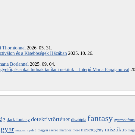
ki Thorntonnal
2026. 05. 31.
ztiválon és a Kisebbségek Házában
2025. 10. 26.
maria Borlannal
2025. 09. 04.
elői, és sokat tudnak tanítani nekünk – Interjú Maria Papajannival
20
fantasy
detektívtörténet
ság
dark fantasy
disztópia
gyermek fanta
gyar
misztikus
meseregény
magyar szerző
martinez
mese
mági
magyar nyelvű