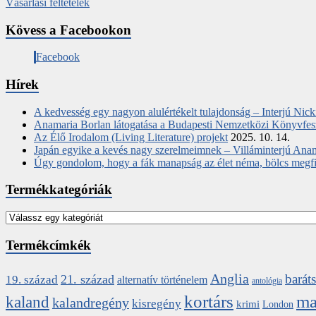
Vásárlási feltételek
Kövess a Facebookon
Facebook
Hírek
A kedvesség egy nagyon alulértékelt tulajdonság – Interjú Nic
Anamaria Borlan látogatása a Budapesti Nemzetközi Könyvfes
Az Élő Irodalom (Living Literature) projekt
2025. 10. 14.
Japán egyike a kevés nagy szerelmeimnek – Villáminterjú Ana
Úgy gondolom, hogy a fák manapság az élet néma, bölcs megfigy
Termékkategóriák
Termékcímkék
Anglia
barát
21. század
19. század
alternatív történelem
antológia
kortárs
ma
kaland
kalandregény
kisregény
krimi
London