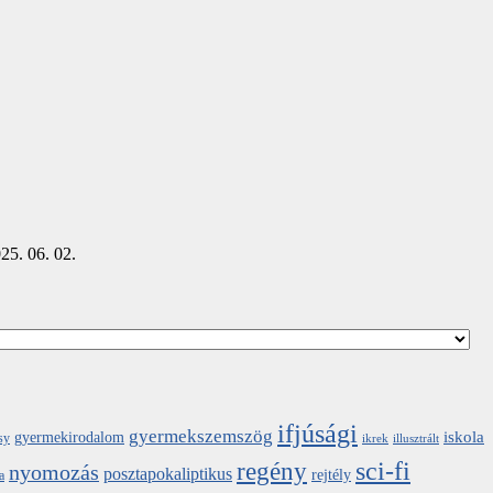
25. 06. 02.
ifjúsági
gyermekszemszög
iskola
gyermekirodalom
sy
ikrek
illusztrált
sci-fi
regény
nyomozás
posztapokaliptikus
rejtély
a