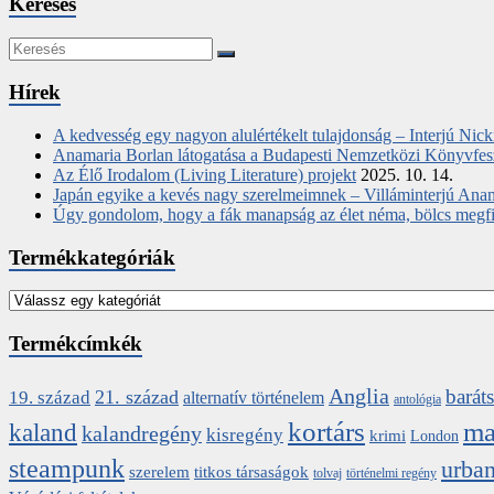
Keresés
Hírek
A kedvesség egy nagyon alulértékelt tulajdonság – Interjú Nic
Anamaria Borlan látogatása a Budapesti Nemzetközi Könyvfes
Az Élő Irodalom (Living Literature) projekt
2025. 10. 14.
Japán egyike a kevés nagy szerelmeimnek – Villáminterjú Ana
Úgy gondolom, hogy a fák manapság az élet néma, bölcs megfigy
Termékkategóriák
Termékcímkék
Anglia
barát
21. század
19. század
alternatív történelem
antológia
kortárs
ma
kaland
kalandregény
kisregény
krimi
London
steampunk
urban
szerelem
titkos társaságok
tolvaj
történelmi regény