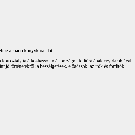
sebbé a kiadó könyvkínálatát.
n korosztály találkozhasson más országok kultúrájának egy darabjával.
jó történetekről: a beszélgetések, előadások, az írók és fordítók