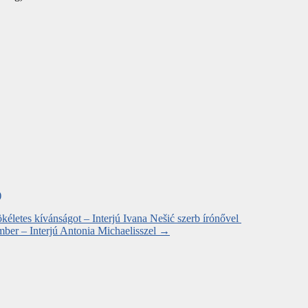
)
kéletes kívánságot – Interjú Ivana Nešić szerb írónővel
mber – Interjú Antonia Michaelisszel
→