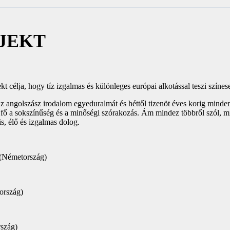
JEKT
t célja, hogy tíz izgalmas és különleges európai alkotással teszi színe
z angolszász irodalom egyeduralmát és héttől tizenöt éves korig minde
ő a sokszínűség és a minőségi szórakozás. Ám mindez többről szól, mint 
, élő és izgalmas dolog.
(Németország)
ország)
szág)