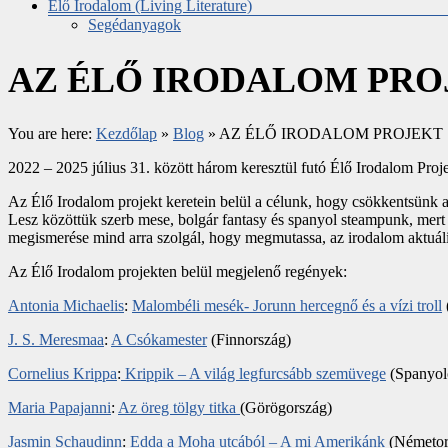
Élő Irodalom (Living Literature)
Segédanyagok
AZ ÉLŐ IRODALOM PRO
You are here:
Kezdőlap
»
Blog
»
AZ ÉLŐ IRODALOM PROJEKT
2022 – 2025 július 31. között három keresztül futó Élő Irodalom Projek
Az Élő Irodalom projekt keretein belül a célunk, hogy csökkentsünk a
Lesz közöttük szerb mese, bolgár fantasy és spanyol steampunk, mert f
megismerése mind arra szolgál, hogy megmutassa, az irodalom aktuális
Az Élő Irodalom projekten belül megjelenő regények:
Antonia Michaelis
:
Malombéli mesék- Jorunn hercegnő és a vízi troll
J. S. Meresmaa
:
A Csókamester
(Finnország)
Cornelius Krippa
:
Krippik – A világ legfurcsább szemüvege
(Spanyol
Maria Papajanni
:
Az öreg tölgy titka
(Görögország)
Jasmin Schaudinn
:
Edda a Moha utcából – A mi Amerikánk
(Németor