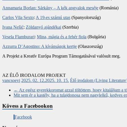
Annamaria Borlan: Sárkány – A kék angyalok meséje
(Románia)
Carlos Vila Sexto
:
A 19-es számú utas
(Spanyolország)
Ivana Nešić
:
Zöldanyó ajándékai
(Szerbia)
Vesela Flamburari
:
Mina, mágia és a fehér fiola
(Bulgária)
Azzurra D’Agostino: A kívánságok kertje
(Olaszország)
A Projekt a Kreatív Európa Program Támogatásával valósult meg.
AZ ÉLŐ IRODALOM PROJEKT
vancsoevi
2025. 02. 12.
2025. 10. 15.
Élő irodalom (Living Literature
←
Az egész gyerekkoromat azzal töltöttem, hogy kitaláljam a tö
Mit sem ér a kastély, ha a tulajdonosa nem nagylelkű, kedves e
Kövess a Facebookon
Facebook