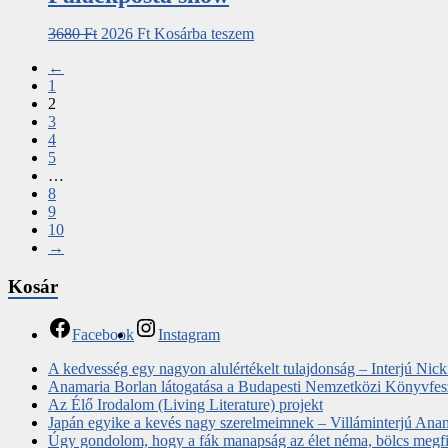
3680
Ft
2026
Ft
Kosárba teszem
←
1
2
3
4
5
…
8
9
10
→
Kosár
Facebook
Instagram
A kedvesség egy nagyon alulértékelt tulajdonság – Interjú Nic
Anamaria Borlan látogatása a Budapesti Nemzetközi Könyvfes
Az Élő Irodalom (Living Literature) projekt
Japán egyike a kevés nagy szerelmeimnek – Villáminterjú Ana
Úgy gondolom, hogy a fák manapság az élet néma, bölcs megfigy