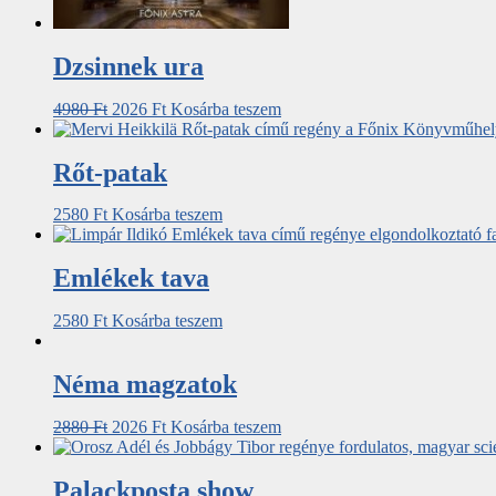
Dzsinnek ura
4980
Ft
2026
Ft
Kosárba teszem
Rőt-patak
2580
Ft
Kosárba teszem
Emlékek tava
2580
Ft
Kosárba teszem
Néma magzatok
2880
Ft
2026
Ft
Kosárba teszem
Palackposta show