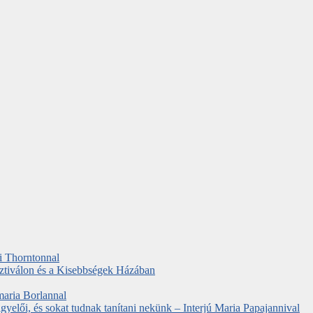
ki Thorntonnal
ztiválon és a Kisebbségek Házában
maria Borlannal
elői, és sokat tudnak tanítani nekünk – Interjú Maria Papajannival