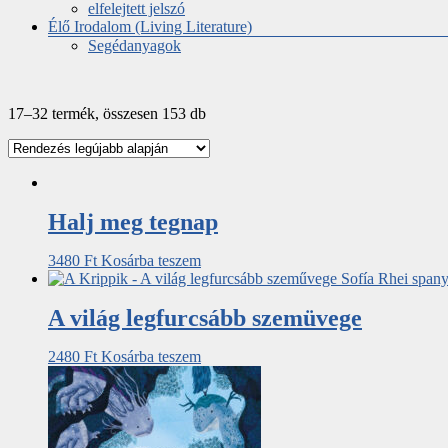
elfelejtett jelszó
Élő Irodalom (Living Literature)
Segédanyagok
17–32 termék, összesen 153 db
Halj meg tegnap
3480
Ft
Kosárba teszem
A világ legfurcsább szemüvege
2480
Ft
Kosárba teszem