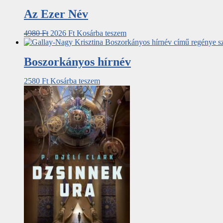
Az Ezer Név
4980
Ft
2026
Ft
Kosárba teszem
Boszorkányos hírnév
2580
Ft
Kosárba teszem