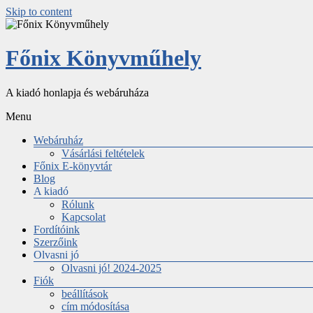
Skip to content
Főnix Könyvműhely
A kiadó honlapja és webáruháza
Menu
Webáruház
Vásárlási feltételek
Főnix E-könyvtár
Blog
A kiadó
Rólunk
Kapcsolat
Fordítóink
Szerzőink
Olvasni jó
Olvasni jó! 2024-2025
Fiók
beállítások
cím módosítása