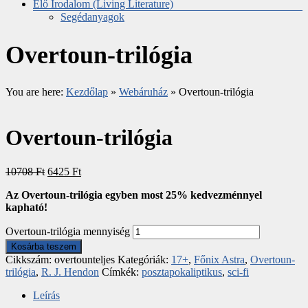
Élő Irodalom (Living Literature)
Segédanyagok
Overtoun-trilógia
You are here:
Kezdőlap
»
Webáruház
»
Overtoun-trilógia
Overtoun-trilógia
10708
Ft
6425
Ft
Az Overtoun-trilógia egyben most 25% kedvezménnyel
kapható!
Overtoun-trilógia mennyiség
Kosárba teszem
Cikkszám:
overtounteljes
Kategóriák:
17+
,
Főnix Astra
,
Overtoun-
trilógia
,
R. J. Hendon
Címkék:
posztapokaliptikus
,
sci-fi
Leírás