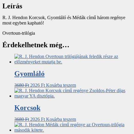
Leírás
R. J. Hendon Korcsok, Gyomláló és Médák című három regénye
most egyben kapható!
Overtoun-trilógia
Érdekelhetnek még…
Gyomláló
3680
Ft
2026
Ft
Kosárba teszem
Korcsok
3680
Ft
2026
Ft
Kosárba teszem