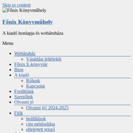
Skip to content
Főnix Könyvműhely
A kiadó honlapja és webáruháza
Menu
Webáruház
Vásárlási feltételek
Főnix E-könyvtár
Blog
A kiadó
Rólunk
Kapcsolat
Fordítóink
Szerzőink
Olvasni jó
Olvasni jó! 2024-2025
Fiók
beállítások
cím módosítása
elfelejtett jelszó