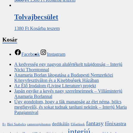
Tolvajbecsület
1380
Ft
Kosárba teszem
Kosár
Facebook
Instagram
A kedvesség egy nagyon alulértékelt tulajdonság – Interjú
Nicki Thorntonnal
Anamaria Borlan látogatása a Budapesti Nemzetközi
Könyvfesztiválon és a Kisebbségek Házában
Az Élő Irodalom (Living Literature) projekt
Japán egyike a kevés nagy szerelmeimnek – Villáminterjú
Anamaria Borlannal
Úgy gondolom, hogy a fák manapság az élet néma, bölcs
megfigyelői, és sokat tudnak tanítani nekünk – Interjú Maria
Papajannival
fantasy
főnixastra
dedikálás
8+
Bíró Szabolcs
cameronjohnston
Előadások
interjú