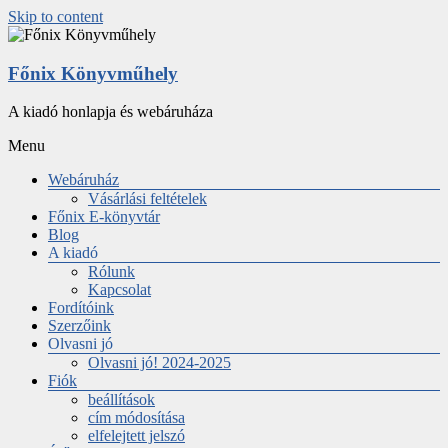
Skip to content
Főnix Könyvműhely
A kiadó honlapja és webáruháza
Menu
Webáruház
Vásárlási feltételek
Főnix E-könyvtár
Blog
A kiadó
Rólunk
Kapcsolat
Fordítóink
Szerzőink
Olvasni jó
Olvasni jó! 2024-2025
Fiók
beállítások
cím módosítása
elfelejtett jelszó