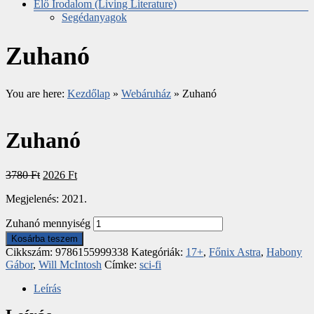
Élő Irodalom (Living Literature)
Segédanyagok
Zuhanó
You are here:
Kezdőlap
»
Webáruház
»
Zuhanó
Zuhanó
3780
Ft
2026
Ft
Megjelenés: 2021.
Zuhanó mennyiség
Kosárba teszem
Cikkszám:
9786155999338
Kategóriák:
17+
,
Főnix Astra
,
Habony
Gábor
,
Will McIntosh
Címke:
sci-fi
Leírás