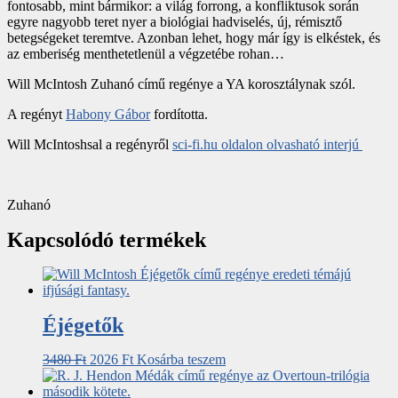
fontosabb, mint bármikor: a világ forrong, a konfliktusok során
egyre nagyobb teret nyer a biológiai hadviselés, új, rémisztő
betegségeket teremtve. Azonban lehet, hogy már így is elkéstek, és
az emberiség menthetetlenül a végzetébe rohan…
Will McIntosh Zuhanó című regénye a YA korosztálynak szól.
A regényt
Habony Gábor
fordította.
Will McIntoshsal a regényről
sci-fi.hu oldalon olvasható interjú
Zuhanó
Kapcsolódó termékek
Éjégetők
3480
Ft
2026
Ft
Kosárba teszem