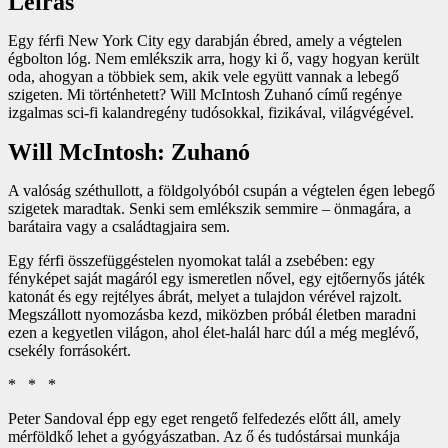
Leírás
Egy férfi New York City egy darabján ébred, amely a végtelen
égbolton lóg. Nem emlékszik arra, hogy ki ő, vagy hogyan került
oda, ahogyan a többiek sem, akik vele együtt vannak a lebegő
szigeten. Mi történhetett? Will McIntosh Zuhanó című regénye
izgalmas sci-fi kalandregény tudósokkal, fizikával, világvégével.
Will McIntosh: Zuhanó
A valóság széthullott, a földgolyóból csupán a végtelen égen lebegő
szigetek maradtak. Senki sem emlékszik semmire – önmagára, a
barátaira vagy a családtagjaira sem.
Egy férfi összefüggéstelen nyomokat talál a zsebében: egy
fényképet saját magáról egy ismeretlen nővel, egy ejtőernyős játék
katonát és egy rejtélyes ábrát, melyet a tulajdon vérével rajzolt.
Megszállott nyomozásba kezd, miközben próbál életben maradni
ezen a kegyetlen világon, ahol élet-halál harc dúl a még meglévő,
csekély forrásokért.
*
*
*
Peter Sandoval épp egy eget rengető felfedezés előtt áll, amely
mérföldkő lehet a gyógyászatban. Az ő és tudóstársai munkája