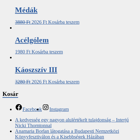
Médák
3880
Ft
2026
Ft
Kosárba teszem
Acélgólem
1980
Ft
Kosárba teszem
Káoszszív III
3280
Ft
2026
Ft
Kosárba teszem
Kosár
Facebook
Instagram
A kedvesség egy nagyon alulértékelt tulajdonság – Interjú
Nicki Thorntonnal
Anamaria Borlan látogatása a Budapesti Nemzetközi
Könyvfesztiválon és a Kisebbségek Házában