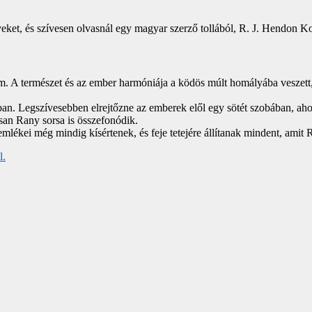
ényeket, és szívesen olvasnál egy magyar szerző tollából, R. J. Hendon 
m. A természet és az ember harmóniája a ködös múlt homályába veszett, 
ban. Legszívesebben elrejtőzne az emberek elől egy sötét szobában, aho
san Rany sorsa is összefonódik.
mlékei még mindig kísértenek, és feje tetejére állítanak mindent, amit
l.