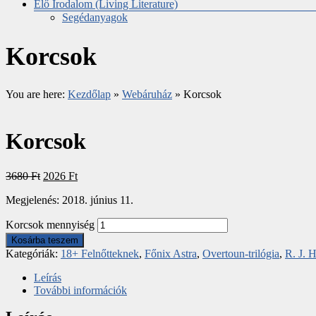
Élő Irodalom (Living Literature)
Segédanyagok
Korcsok
You are here:
Kezdőlap
»
Webáruház
»
Korcsok
Korcsok
3680
Ft
2026
Ft
Megjelenés: 2018. június 11.
Korcsok mennyiség
Kosárba teszem
Kategóriák:
18+ Felnőtteknek
,
Főnix Astra
,
Overtoun-trilógia
,
R. J. 
Leírás
További információk