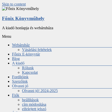
Skip to content
Főnix Könyvműhely
A kiadó honlapja és webáruháza
Menu
Webáruház
Vásárlási feltételek
Főnix E-könyvtár
Blog
A kiadó
Rólunk
Kapcsolat
Fordítóink
Szerzőink
Olvasni jó
Olvasni jó! 2024-2025
Fiók
beállítások
cím módosítása
elfelejtett jelszó