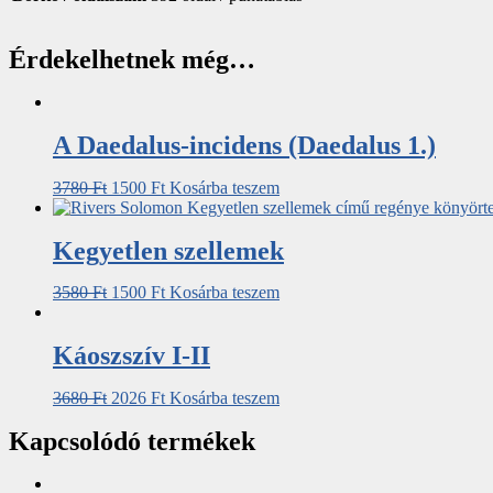
Érdekelhetnek még…
A Daedalus-incidens (Daedalus 1.)
3780
Ft
1500
Ft
Kosárba teszem
Kegyetlen szellemek
3580
Ft
1500
Ft
Kosárba teszem
Káoszszív I-II
3680
Ft
2026
Ft
Kosárba teszem
Kapcsolódó termékek