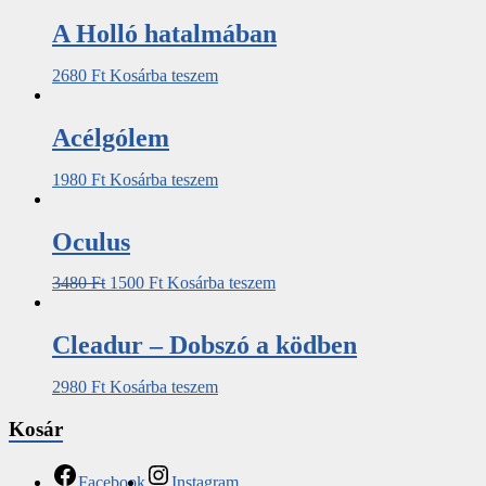
A Holló hatalmában
2680
Ft
Kosárba teszem
Acélgólem
1980
Ft
Kosárba teszem
Oculus
3480
Ft
1500
Ft
Kosárba teszem
Cleadur – Dobszó a ködben
2980
Ft
Kosárba teszem
Kosár
Facebook
Instagram