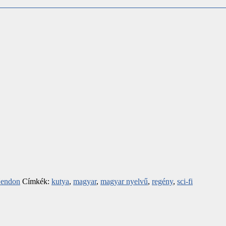
Hendon
Címkék:
kutya
,
magyar
,
magyar nyelvű
,
regény
,
sci-fi