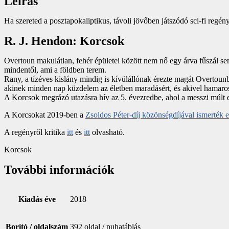
Leírás
Ha szereted a posztapokaliptikus, távoli jövőben játszódó sci-fi reg
R. J. Hendon: Korcsok
Overtoun makulátlan, fehér épületei között nem nő egy árva fűszál se
mindentől, ami a földben terem.
Rany, a tízéves kislány mindig is kívülállónak érezte magát Overtoun
akinek minden nap küzdelem az életben maradásért, és akivel hamaro
A Korcsok megrázó utazásra hív az 5. évezredbe, ahol a messzi múlt e
A Korcsokat 2019-ben a
Zsoldos Péter-díj közönségdíjával ismerték e
A regényről kritika
itt
és
itt
olvasható.
Korcsok
További információk
Kiadás éve
2018
Borító / oldalszám
392 oldal / puhatáblás