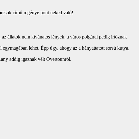
Korcsok című regénye pont neked való!
az állatok nem kívánatos lények, a város polgárai pedig irtóznak
l egymagában lehet. Épp úgy, ahogy az a hányattatott sorsú kutya,
 Rany addig igaznak vélt Overtounról.