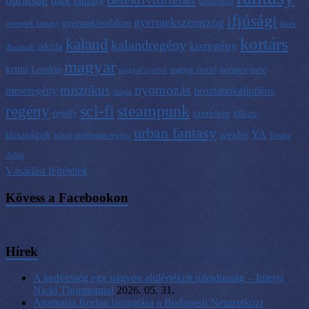
dark fantasy
disztópia
ifjúsági
gyermekszemszög
gyermekirodalom
gyermek fantasy
ikrek
kortárs
kaland
kalandregény
kisregény
iskola
illusztrált
magyar
krimi
London
magyar szerző
martinez
mese
magyar nyelvű
nyomozás
misztikus
meseregény
posztapokaliptikus
mágia
sci-fi
steampunk
regény
szerelem
titkos
rejtély
urban fantasy
YA
társaságok
wexler
tolvaj
történelmi regény
Young
Adult
Vásárlási feltételek
Kövess a Facebookon
Hírek
A kedvesség egy nagyon alulértékelt tulajdonság – Interjú
Nicki Thorntonnal
2026. 05. 31.
Anamaria Borlan látogatása a Budapesti Nemzetközi