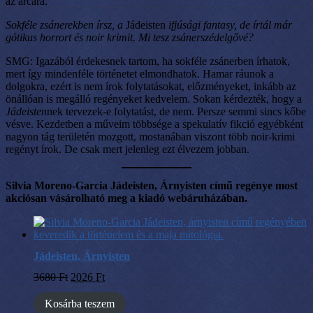
az arcára.
Sokféle zsánerekben írsz, a
Jádeisten
ifjúsági fantasy, de írtál már
gótikus horrort és noir krimit. Mi tesz zsánerszédelgővé?
SMG: Igazából érdekesnek tartom, ha sokféle zsánerben írhatok,
mert így mindenféle történetet elmondhatok. Hamar ráunok a
dolgokra, ezért is nem írok folytatásokat, előzményeket, inkább az
önállóan is megálló regényeket kedvelem. Sokan kérdezték, hogy a
Jádeisten
nek tervezek-e folytatást, de nem. Persze semmi sincs kőbe
vésve. Kezdetben a műveim többsége a spekulatív fikció egyébként
nagyon tág területén mozgott, mostanában viszont több noir-krimi
regényt írok. De csak mert jelenleg ezt élvezem jobban.
Silvia Moreno-Garcia Jádeisten, Árnyisten című regénye most
akciósan vásárolható meg a kiadó webáruházában.
Jádeisten, Árnyisten
3680
Ft
2026
Ft
Kosárba teszem