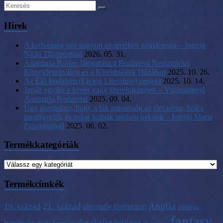
Hírek
A kedvesség egy nagyon alulértékelt tulajdonság – Interjú
Nicki Thorntonnal
2026. 05. 31.
Anamaria Borlan látogatása a Budapesti Nemzetközi
Könyvfesztiválon és a Kisebbségek Házában
2025. 10. 26.
Az Élő Irodalom (Living Literature) projekt
2025. 10. 14.
Japán egyike a kevés nagy szerelmeimnek – Villáminterjú
Anamaria Borlannal
2025. 09. 04.
Úgy gondolom, hogy a fák manapság az élet néma, bölcs
megfigyelői, és sokat tudnak tanítani nekünk – Interjú Maria
Papajannival
2025. 06. 02.
Termékkategóriák
Termékcímkék
Anglia
21. század
19. század
alternatív történelem
antológia
fantasy
detektívtörténet
barátság