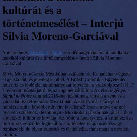
kultúrát és a
történetmesélést – Interjú
Silvia Moreno-Garciával
You are here:
Kezdőlap
»
Blog
»
A dédnagymamámtól tanultam a
mexikói kultúrát és a történetmesélést – Interjú Silvia Moreno-
Garciával
Silvia Moreno-Garcia Mexikóban született, de Kanadában végezte
el az iskoláit, és jelenleg is ott él. A British Columbia Egyetemen
műszaki és biológiai tanulmányokat folytatott, a szakdolgozatát H. P
Lovercraft nőalakjairól és az eugenetikáról írta. Az első regénye, a
Signal to Noise
címmel 2015-ben jelent meg, témája a zene és a
varázslat összefonódása Mexikóban. A könyv már előre jelzi
mindazt, ami a későbbi műveire is jellemző lesz: a művek angol
nyelven születnek, de többnyire Mexikóban játszódnak, átjárja őket
a mexikói folklór és hitvilág. Az írónő a fantasy-hoz, a krimihez és a
horrorhoz vonzódik leginkább, a történetek mágikusak ésvagy
rémisztőek, de olyan színesek és élettel telik, mint maga a mexikói
kultúra.