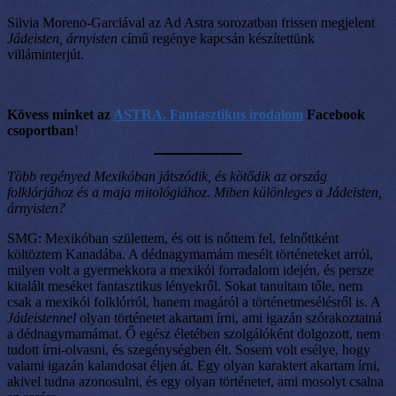
Silvia Moreno-Garciával az Ad Astra sorozatban frissen megjelent
Jádeisten, árnyisten
című regénye kapcsán készítettünk
villáminterjút.
Kövess minket az
ASTRA. Fantasztikus irodalom
Facebook
csoportban
!
Több regényed Mexikóban játszódik, és kötődik az ország
folklórjához és a maja mitológiához. Miben különleges a Jádeisten,
árnyisten?
SMG: Mexikóban születtem, és ott is nőttem fel, felnőttként
költöztem Kanadába. A dédnagymamám mesélt történeteket arról,
milyen volt a gyermekkora a mexikói forradalom idején, és persze
kitalált meséket fantasztikus lényekről. Sokat tanultam tőle, nem
csak a mexikói folklórról, hanem magáról a történetmesélésről is. A
Jádeistennel
olyan történetet akartam írni, ami igazán szórakoztatná
a dédnagymamámat. Ő egész életében szolgálóként dolgozott, nem
tudott írni-olvasni, és szegénységben élt. Sosem volt esélye, hogy
valami igazán kalandosat éljen át. Egy olyan karaktert akartam írni,
akivel tudna azonosulni, és egy olyan történetet, ami mosolyt csalna