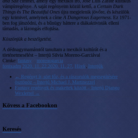
and Salt
címmel, amely egy mexikói író, José Luis Zárate kultikus
vámpírregénye. A saját regényeim közül kettő, a
Certain Dark
Things
és
The Beautiful Ones
újra megjelenik jövőre, és készülök
egy krimivel, amelynek a címe
A Dangerous Eagerness
. Ez 1971-
ben fog játszódni, és a bűnügy háttere a diákaktivisták elleni
támadás, a lázongás elfojtása.
Köszönjük a beszélgetést.
A dédnagymamámtól tanultam a mexikói kultúrát és a
történetmesélést – Interjú Silvia Moreno-Garciával
Cimke:
fantasy
morenogarcia
fonixadm
2020. 11. 22.
2020. 11. 27.
Hírek
,
Interjúk
←
Regényt ír, sört főz, és a rászorulók megsegítésére
ösztönöz – Interjú Michael J. Martinezzel
Fantasy regények és makettek között – Interjú Django
Wexlerrel
→
Kövess a Facebookon
Keresés