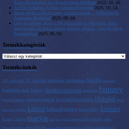
Könyvfesztiválon és a Kisebbségek Házában
2025. 10. 26.
Az Élő Irodalom (Living Literature) projekt
2025. 10. 14.
Japán egyike a kevés nagy szerelmeimnek – Villáminterjú
Anamaria Borlannal
2025. 09. 04.
Úgy gondolom, hogy a fák manapság az élet néma, bölcs
megfigyelői, és sokat tudnak tanítani nekünk – Interjú Maria
Papajannival
2025. 06. 02.
Termékkategóriák
Termékcímkék
Anglia
21. század
19. század
alternatív történelem
antológia
fantasy
detektívtörténet
barátság
dark fantasy
disztópia
ifjúsági
gyermekszemszög
gyermekirodalom
gyermek fantasy
ikrek
kortárs
kaland
kalandregény
kisregény
iskola
illusztrált
magyar
krimi
London
magyar szerző
martinez
mese
magyar nyelvű
nyomozás
misztikus
meseregény
posztapokaliptikus
mágia