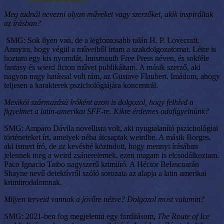
Meg tudnál nevezni olyan műveket vagy szerzőket, akik inspiráltak
az írásban?
SMG: Sok ilyen van, de a legfontosabb talán H. P. Lovecraft.
Annyira, hogy végül a műveiből írtam a szakdolgozatomat. Létre is
hoztam egy kis nyomdát, Innsmouth Free Press néven, és sokféle
fantasy és wierd ficton művet publikáltam. A másik szerző, aki
nagyon nagy hatással volt rám, az Gustave Flaubert. Imádom, ahogy
teljesen a karakterek pszichológiájára koncentrál.
Mexikói származású íróként azon is dolgozol, hogy felhívd a
figyelmet a latin-amerikai SFF-re. Kikre érdemes odafigyelnünk?
SMG: Amparo Dávila novellista volt, aki nyugtalanító pszichológiai
történeteket írt, amelyek néha átcsaptak weirdbe. A másik Borges,
aki ismert író, de az kevésbé köztudott, hogy mennyi írásában
jelennek meg a weird zsánerelemek, ezen magam is elcsodálkoztam.
Paco Ignacio Taibo nagyszerű krimiíró. A Héctor Belascoarán
Shayne nevű detektívről szóló sorozata az alapja a latin amerikai
krimiirodalomnak.
Milyen terveid vannak a jövőre nézve? Dolgozol most valamin?
SMG: 2021-ben fog megjelenni egy fordításom,
The Route of Ice