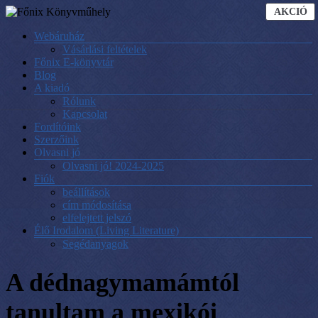
Skip
A
AKCIÓ
T
to
Menu
Webáruház
content
Főnix
Vásárlási feltételek
Főnix E-könyvtár
Könyvműhely
Blog
A kiadó
A
Rólunk
kiadó
Kapcsolat
honlapja
Fordítóink
és
Szerzőink
webáruháza
Olvasni jó
Olvasni jó! 2024-2025
Fiók
beállítások
cím módosítása
elfelejtett jelszó
Élő Irodalom (Living Literature)
Segédanyagok
A dédnagymamámtól
tanultam a mexikói