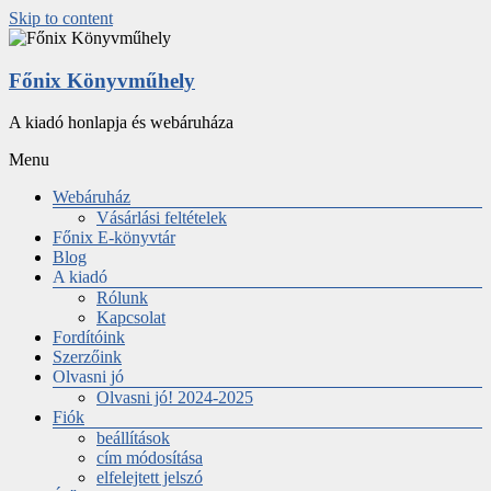
Skip to content
Főnix Könyvműhely
A kiadó honlapja és webáruháza
Menu
Webáruház
Vásárlási feltételek
Főnix E-könyvtár
Blog
A kiadó
Rólunk
Kapcsolat
Fordítóink
Szerzőink
Olvasni jó
Olvasni jó! 2024-2025
Fiók
beállítások
cím módosítása
elfelejtett jelszó