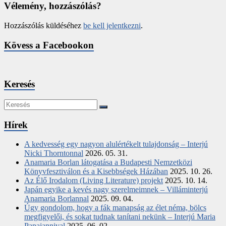
Vélemény, hozzászólás?
Hozzászólás küldéséhez
be kell jelentkezni
.
Kövess a Facebookon
Keresés
Hírek
A kedvesség egy nagyon alulértékelt tulajdonság – Interjú
Nicki Thorntonnal
2026. 05. 31.
Anamaria Borlan látogatása a Budapesti Nemzetközi
Könyvfesztiválon és a Kisebbségek Házában
2025. 10. 26.
Az Élő Irodalom (Living Literature) projekt
2025. 10. 14.
Japán egyike a kevés nagy szerelmeimnek – Villáminterjú
Anamaria Borlannal
2025. 09. 04.
Úgy gondolom, hogy a fák manapság az élet néma, bölcs
megfigyelői, és sokat tudnak tanítani nekünk – Interjú Maria
Papajannival
2025. 06. 02.