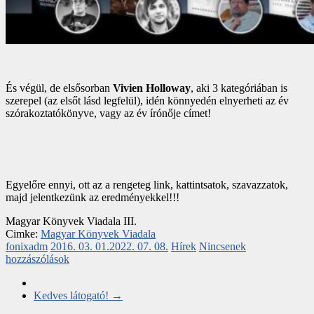
És végül, de elsősorban
Vivien Holloway
, aki 3 kategóriában is
szerepel (az elsőt lásd legfelül), idén könnyedén elnyerheti az év
szórakoztatókönyve, vagy az év írónője címet!
Egyelőre ennyi, ott az a rengeteg link, kattintsatok, szavazzatok,
majd jelentkezünk az eredményekkel!!!
Magyar Könyvek Viadala III.
Cimke:
Magyar Könyvek Viadala
fonixadm
2016. 03. 01.
2022. 07. 08.
Hírek
Nincsenek
hozzászólások
Kedves látogató!
→