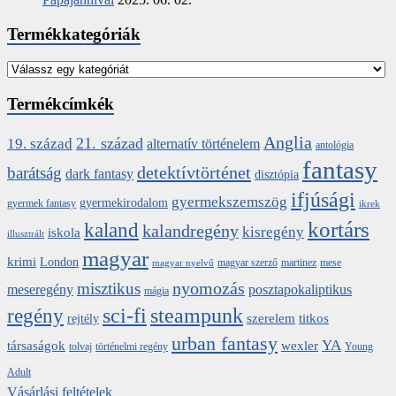
Termékkategóriák
Termékcímkék
Anglia
21. század
19. század
alternatív történelem
antológia
fantasy
detektívtörténet
barátság
dark fantasy
disztópia
ifjúsági
gyermekszemszög
gyermekirodalom
gyermek fantasy
ikrek
kortárs
kaland
kalandregény
kisregény
iskola
illusztrált
magyar
krimi
London
magyar szerző
martinez
mese
magyar nyelvű
nyomozás
misztikus
meseregény
posztapokaliptikus
mágia
sci-fi
steampunk
regény
szerelem
titkos
rejtély
urban fantasy
YA
társaságok
wexler
tolvaj
történelmi regény
Young
Adult
Vásárlási feltételek