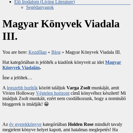
Élő Irodalom (Living Literature)
Segédanyagok
Magyar Könyvek Viadala
III.
You are here:
Kezdőlap
»
Blog
»
Magyar Könyvek Viadala III.
Hat kategóriában is jelölték a kiadónk könyveit az idei
Magyar
Könyvek Viadalán
.
Íme a jelöltek…
A
legszebb borítók
között találjuk
Varga Zsolt
munkáját, amit
Vivien Holloway
Végtelen horizont
című könyvéhez készített! Mi
imádjuk Zsolt munkáit, ezért nem csodálkozunk, hogy a nomináló
bloggerek is imádják! 😀
Az
év gyerekkönyve
kategóriában
Holden Rose
mindkét tavaly
megjelent könyve helyet kapott, ami hatalmas meglepetés! Ha