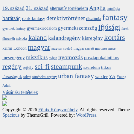
Anglia
21. század
19. század
alternatív történelem
antológia
fantasy
detektívtörténet
barátság
dark fantasy
disztópia
ifjúsági
gyermekszemszög
gyermekirodalom
gyermek fantasy
ikrek
kortárs
kaland
kalandregény
kisregény
iskola
illusztrált
magyar
krimi
London
magyar szerző
martinez
mese
magyar nyelvű
nyomozás
misztikus
meseregény
posztapokaliptikus
mágia
sci-fi
steampunk
regény
szerelem
titkos
rejtély
urban fantasy
YA
társaságok
wexler
tolvaj
történelmi regény
Young
Adult
Vásárlási feltételek
Copyright © 2026
Főnix Könyvműhely
. All rights reserved. Theme
Spacious
by ThemeGrill. Powered by:
WordPress
.