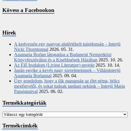
Kövess a Facebookon
Hírek
A kedvesség egy nagyon alulértékelt tulajdonság – Interjú
Nicki Thorntonnal
2026. 05. 31.
Anamaria Borlan látogatása a Budapesti Nemzetközi
Könyvfesztiválon és a Kisebbségek Házában
2025. 10. 26.
Az Élő Irodalom (Living Literature) projekt
2025. 10. 14.
Japán egyike a kevés nagy szerelmeimnek – Villáminterjú
Anamaria Borlannal
2025. 09. 04.
Úgy gondolom, hogy a fák manapság az élet néma, bölcs
megfigyelői, és sokat tudnak tanítani nekünk – Interjú Maria
Papajannival
2025. 06. 02.
Termékkategóriák
Termékcímkék