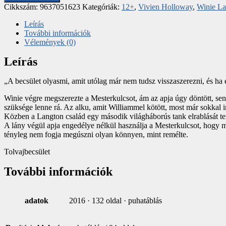
Cikkszám:
9637051623
Kategóriák:
12+
,
Vivien Holloway
,
Winie La
Leírás
További információk
Vélemények (0)
Leírás
„A becsület olyasmi, amit utólag már nem tudsz visszaszerezni, és ha 
Winie végre megszerezte a Mesterkulcsot, ám az apja úgy döntött, se
szüksége lenne rá. Az alku, amit Williammel kötött, most már sokkal i
Közben a Langton család egy második világháborús tank elrablását terv
A lány végül apja engedélye nélkül használja a Mesterkulcsot, hogy m
tényleg nem fogja megúszni olyan könnyen, mint remélte.
Tolvajbecsület
További információk
adatok
2016 · 132 oldal · puhatáblás