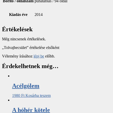
Borító / oldalszám
puhatáblás / 94 oldal
Kiadás éve
2014
Értékelések
Még nincsenek értékelések.
„Tolvajbecsület” értékelése elsőként
Vélemény írásához
lépj be
előbb.
Érdekelhetnek még…
Acélgólem
1980
Ft
Kosárba teszem
A hóhér kötele