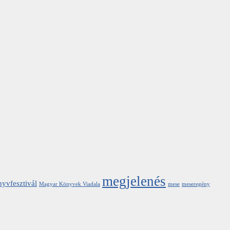
megjelenés
yvfesztivál
Magyar Könyvek Viadala
mese
meseregény