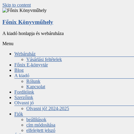
Skip to content
Főnix Könyvműhely
A kiadó honlapja és webáruháza
Menu
Webáruház
Vásárlási feltételek
Főnix E-könyvtár
Blog
A kiadó
Rólunk
Kapcsolat
Fordítóink
Szerzőink
Olvasni jó
Olvasni jó! 2024-2025
Fiók
beállítások
cím módosítása
elfelejtett jelszó