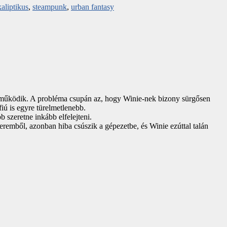
aliptikus
,
steampunk
,
urban fantasy
an működik. A probléma csupán az, hogy Winie-nek bizony sürgősen
iú is egyre türelmetlenebb.
 szeretne inkább elfelejteni.
remből, azonban hiba csúszik a gépezetbe, és Winie ezúttal talán