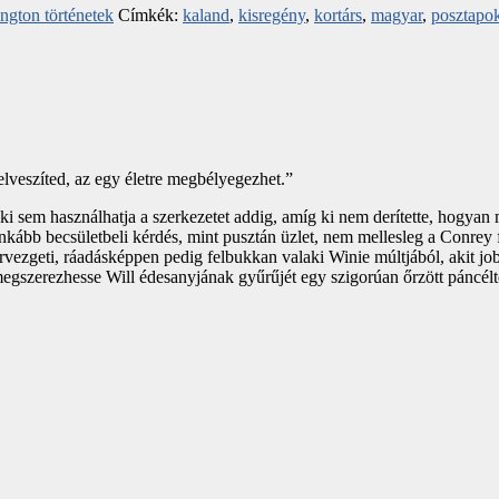
ngton történetek
Címkék:
kaland
,
kisregény
,
kortárs
,
magyar
,
posztapok
elveszíted, az egy életre megbélyegezhet.”
nki sem használhatja a szerkezetet addig, amíg ki nem derítette, hogy
nkább becsületbeli kérdés, mint pusztán üzlet, nem mellesleg a Conrey f
ezgeti, ráadásképpen pedig felbukkan valaki Winie múltjából, akit jobb
egszerezhesse Will édesanyjának gyűrűjét egy szigorúan őrzött páncélte