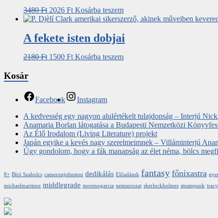
3480
Ft
2026
Ft
Kosárba teszem
A fekete isten dobjai
2180
Ft
1500
Ft
Kosárba teszem
Kosár
Facebook
Instagram
A kedvesség egy nagyon alulértékelt tulajdonság – Interjú Nic
Anamaria Borlan látogatása a Budapesti Nemzetközi Könyvfes
Az Élő Irodalom (Living Literature) projekt
Japán egyike a kevés nagy szerelmeimnek – Villáminterjú Ana
Úgy gondolom, hogy a fák manapság az élet néma, bölcs megfigy
fantasy
főnixastra
dedikálás
8+
Bíró Szabolcs
cameronjohnston
Előadások
gye
middlegrade
michaelmartinez
morenogarcia
nemsorozat
sherlockholmes
steampunk
trac