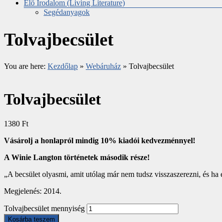
Élő Irodalom (Living Literature)
Segédanyagok
Tolvajbecsület
You are here:
Kezdőlap
»
Webáruház
»
Tolvajbecsület
Tolvajbecsület
1380
Ft
Vásárolj a honlapról mindig 10% kiadói kedvezménnyel!
A Winie Langton történetek második része!
„A becsület olyasmi, amit utólag már nem tudsz visszaszerezni, és ha 
Megjelenés: 2014.
Tolvajbecsület mennyiség
Kosárba teszem