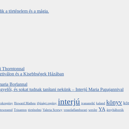
ki Thorntonnal
ztiválon és a Kisebbségek Házában
maria Borlannal
elői, és sokat tudnak tanítani nekünk – Interjú Maria Papajannival
interjú
könyv
kön
rekregény
Howard Matheu
ifjúsági regény
ivananešić
kaland
YA
ytownsend
Trizanton
történelmi
Valeria Screwy
veszelaflamburari
wexler
árnyháborúk