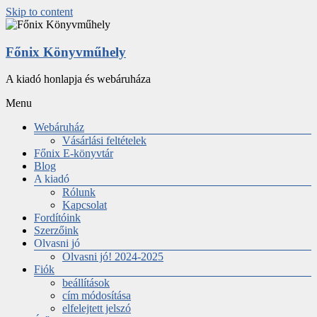
Skip to content
Főnix Könyvműhely
A kiadó honlapja és webáruháza
Menu
Webáruház
Vásárlási feltételek
Főnix E-könyvtár
Blog
A kiadó
Rólunk
Kapcsolat
Fordítóink
Szerzőink
Olvasni jó
Olvasni jó! 2024-2025
Fiók
beállítások
cím módosítása
elfelejtett jelszó