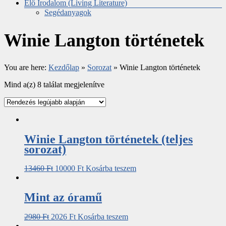
Élő Irodalom (Living Literature)
Segédanyagok
Winie Langton történetek
You are here:
Kezdőlap
»
Sorozat
»
Winie Langton történetek
Mind a(z) 8 találat megjelenítve
Winie Langton történetek (teljes
sorozat)
13460
Ft
10000
Ft
Kosárba teszem
Mint az óramű
2980
Ft
2026
Ft
Kosárba teszem