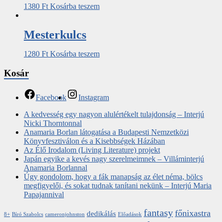
1380
Ft
Kosárba teszem
Mesterkulcs
1280
Ft
Kosárba teszem
Kosár
Facebook
Instagram
A kedvesség egy nagyon alulértékelt tulajdonság – Interjú
Nicki Thorntonnal
Anamaria Borlan látogatása a Budapesti Nemzetközi
Könyvfesztiválon és a Kisebbségek Házában
Az Élő Irodalom (Living Literature) projekt
Japán egyike a kevés nagy szerelmeimnek – Villáminterjú
Anamaria Borlannal
Úgy gondolom, hogy a fák manapság az élet néma, bölcs
megfigyelői, és sokat tudnak tanítani nekünk – Interjú Maria
Papajannival
fantasy
főnixastra
dedikálás
8+
Bíró Szabolcs
cameronjohnston
Előadások