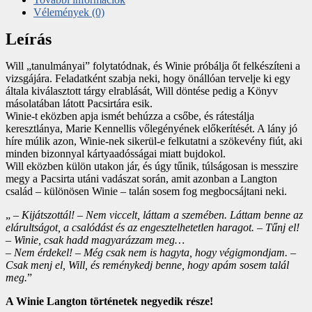
Vélemények (0)
Leírás
Will „tanulmányai” folytatódnak, és Winie próbálja őt felkészíteni a
vizsgájára. Feladatként szabja neki, hogy önállóan tervelje ki egy
általa kiválasztott tárgy elrablását, Will döntése pedig a Könyv
másolatában látott Pacsirtára esik.
Winie-t eközben apja ismét behúzza a csőbe, és rátestálja
keresztlánya, Marie Kennellis vőlegényének előkerítését. A lány jó
híre múlik azon, Winie-nek sikerül-e felkutatni a szökevény fiút, aki
minden bizonnyal kártyaadósságai miatt bujdokol.
Will eközben külön utakon jár, és úgy tűnik, túlságosan is messzire
megy a Pacsirta utáni vadászat során, amit azonban a Langton
család – különösen Winie – talán sosem fog megbocsájtani neki.
„
– Kijátszottál! – Nem viccelt, láttam a szemében. Láttam benne az
elárultságot, a csalódást és az engesztelhetetlen haragot. – Tűnj el!
– Winie, csak hadd magyarázzam meg…
– Nem érdekel! – Még csak nem is hagyta, hogy végigmondjam. –
Csak menj el, Will, és reménykedj benne, hogy apám sosem talál
meg.
”
A Winie Langton történetek negyedik része!