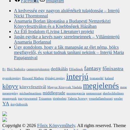
Facebook
Instagram
A kedvesség egy nagyon alulértékelt tulajdonság – Interjú
Nicki Thorntonnal
Anamaria Borlan látogatása a Budapesti Nemzetközi
Könyvfesztiválon és a Kisebbségek Házában
Az Élő Irodalom (Living Literature) projekt
Japán egyike a kevés nagy szerelmeimnek – Villáminterjú
Anamaria Borlannal
Úgy gondolom, hogy a fák manapság az élet néma, bölcs
megfigyelői, és sokat tudnak tanítani nekünk – Interjú Maria
Papajannival
fantasy
főnixastra
dedikálás
8+
Bíró Szabolcs
cameronjohnston
Előadások
interjú
gyerekregény
Howard Matheu
ifjúsági regény
ivananešić
kaland
megjelenés
könyv
könyvfesztivál
Magyar Könyvek Viadala
mese
middlegrade
meseregény
michaelmartinez
morenogarcia
nemsorozat
sherlockholmes
steampunk
tracytownsend
Trizanton
történelmi
Valeria Screwy
veszelaflamburari
wexler
YA
árnyháborúk
Copyright © 2026
Főnix Könyvműhely
. All rights reserved. Theme