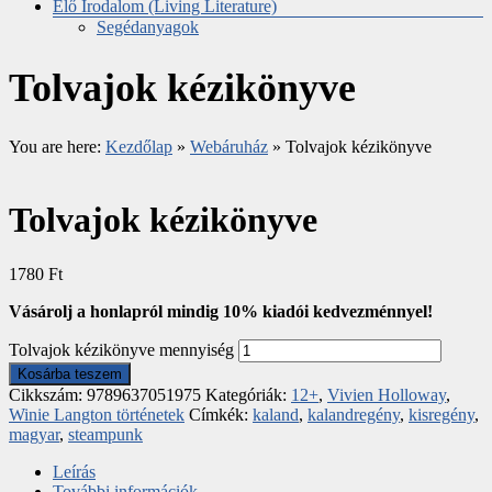
Élő Irodalom (Living Literature)
Segédanyagok
Tolvajok kézikönyve
You are here:
Kezdőlap
»
Webáruház
»
Tolvajok kézikönyve
Tolvajok kézikönyve
1780
Ft
Vásárolj a honlapról mindig 10% kiadói kedvezménnyel!
Tolvajok kézikönyve mennyiség
Kosárba teszem
Cikkszám:
9789637051975
Kategóriák:
12+
,
Vivien Holloway
,
Winie Langton történetek
Címkék:
kaland
,
kalandregény
,
kisregény
,
magyar
,
steampunk
Leírás
További információk