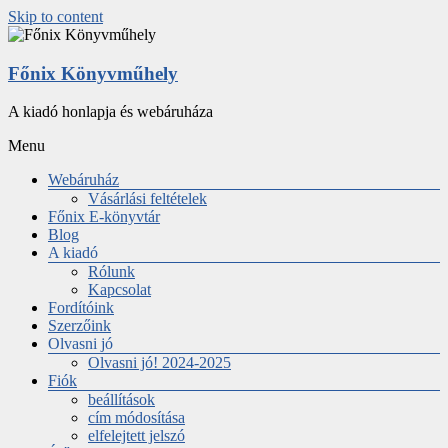
Skip to content
Főnix Könyvműhely
A kiadó honlapja és webáruháza
Menu
Webáruház
Vásárlási feltételek
Főnix E-könyvtár
Blog
A kiadó
Rólunk
Kapcsolat
Fordítóink
Szerzőink
Olvasni jó
Olvasni jó! 2024-2025
Fiók
beállítások
cím módosítása
elfelejtett jelszó