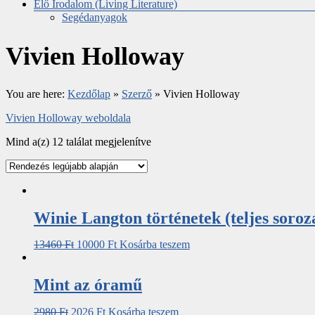
Élő Irodalom (Living Literature)
Segédanyagok
Vivien Holloway
You are here:
Kezdőlap
»
Szerző
»
Vivien Holloway
Vivien Holloway weboldala
Mind a(z) 12 találat megjelenítve
Winie Langton történetek (teljes soroz
13460
Ft
10000
Ft
Kosárba teszem
Mint az óramű
2980
Ft
2026
Ft
Kosárba teszem