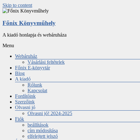
Skip to content
Főnix Könyvműhely
A kiadó honlapja és webáruháza
Menu
Webáruház
Vásárlási feltételek
Főnix E-könyvtár
Blog
A kiadó
Rólunk
Kapcsolat
Fordítóink
Szerzőink
Olvasni jó
Olvasni jó! 2024-2025
Fiók
beállítások
cím módosítása
elfelejtett jelszó