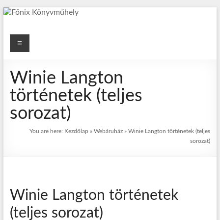
Skip
to
content
Főnix
Menu
Könyvműhely
Winie Langton
A
kiadó
történetek (teljes
honlapja
sorozat)
és
webáruháza
You are here:
Kezdőlap
»
Webáruház
»
Winie Langton történetek (teljes
sorozat)
Winie Langton történetek
(teljes sorozat)