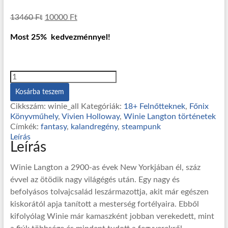
13460
Ft
10000
Ft
Most 25% kedvezménnyel!
Winie
Langton
Kosárba teszem
történetek
(teljes
Cikkszám:
winie_all
Kategóriák:
18+ Felnőtteknek
,
Főnix
sorozat)
Könyvműhely
,
Vivien Holloway
,
Winie Langton történetek
mennyiség
Címkék:
fantasy
,
kalandregény
,
steampunk
Leírás
Leírás
Winie Langton a 2900-as évek New Yorkjában él, száz
évvel az ötödik nagy világégés után. Egy nagy és
befolyásos tolvajcsalád leszármazottja, akit már egészen
kiskorától apja tanított a mesterség fortélyaira. Ebből
kifolyólag Winie már kamaszként jobban verekedett, mint