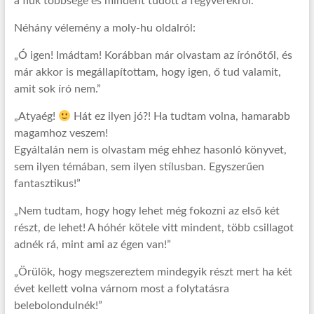
a fiúk többsége és mindent tudott a fegyverekről.
Néhány vélemény a moly-hu oldalról:
„Ó igen! Imádtam! Korábban már olvastam az írónőtől, és
már akkor is megállapítottam, hogy igen, ő tud valamit,
amit sok író nem.”
„Atyaég!
Hát ez ilyen jó?! Ha tudtam volna, hamarabb
magamhoz veszem!
Egyáltalán nem is olvastam még ehhez hasonló könyvet,
sem ilyen témában, sem ilyen stílusban. Egyszerűen
fantasztikus!”
„Nem tudtam, hogy hogy lehet még fokozni az első két
részt, de lehet! A hóhér kötele vitt mindent, több csillagot
adnék rá, mint ami az égen van!”
„Örülök, hogy megszereztem mindegyik részt mert ha két
évet kellett volna várnom most a folytatásra
belebolondulnék!”