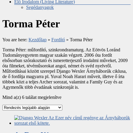
Élő Irodalom (Living Literature)
Segédanyagok
Torma Péter
You are here:
Kezdőlap
»
Fordító
»
Torma Péter
Torma Péter: műfordító, szinkrondramaturg. Az Eötvös Loránd
Tudományegyetem magyar szakán végzett. 2006 óta fordít
elsősorban szórakoztató és ismeretterjesztő irodalmi műveket, 2009
óta filmeket, tévéműsorokat angol, német és svéd nyelvről.
Műfordításai között szerepel Django Wexler Árnyháborúk ciklusa,
de ő fordítja magyarra pl. Yuval Noah Harari műveit, illetve ő írta
többek közt a teljes Archer sorozat, valamint a Family Guy és az
Agymenők több évadának szinkronját is.
Mind a(z) 6 találat megjelenítve