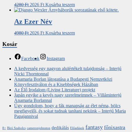
4280
Ft
2026
Ft
Kosárba teszem
Az Ezer Név
4980
Ft
2026
Ft
Kosárba teszem
Kosár
Facebook
Instagram
A kedvesség egy nagyon alulértékelt tulajdonság – Interjú
Nicki Thorntonnal
Anamaria Borlan látogatása a Budapesti Nemzetközi
Könyvfesztiválon és a Kisebbségek Házában
Az Élő Irodalom (Living Literature) projekt
Japán egyike a kevés nagy szerelmeimnek – Villáminterjú
Anamaria Borlannal
Úgy gondolom, hogy a fák manapság az élet néma, bölcs
megfigyelői, és sokat tudnak tanítani nekünk – Interjú Maria
Papajannival
fantasy
főnixastra
dedikálás
8+
Bíró Szabolcs
cameronjohnston
Előadások