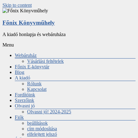
Skip to content
Főnix Könyvműhely
A kiadó honlapja és webáruháza
Menu
Webáruház
Vásárlási feltételek
Főnix E-könyvtár
Blog
A kiadó
Rólunk
Kapcsolat
Fordítóink
Szerzőink
Olvasni jó
Olvasni jó! 2024-2025
Fiók
beállítások
cím módosítása
elfelejtett jelszó