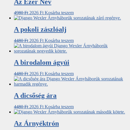
Az Ezer Név
4980
Ft
2026
Ft
Kosárba teszem
A pokoli zászlóalj
4480
Ft
2026
Ft
Kosárba teszem
A birodalom ágyúi
4480
Ft
2026
Ft
Kosárba teszem
A dicsőség ára
4480
Ft
2026
Ft
Kosárba teszem
Az Árnyéktrón