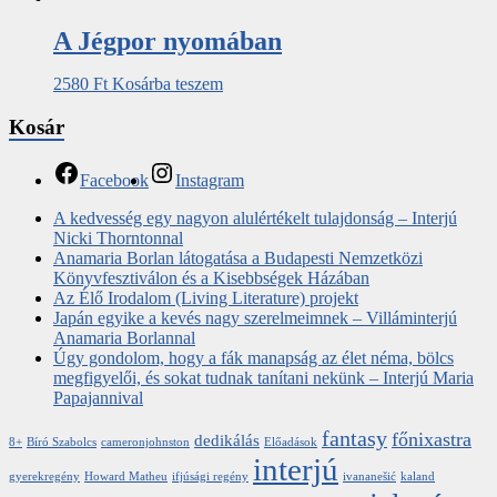
A ​Jégpor nyomában
2580
Ft
Kosárba teszem
Kosár
Facebook
Instagram
A kedvesség egy nagyon alulértékelt tulajdonság – Interjú
Nicki Thorntonnal
Anamaria Borlan látogatása a Budapesti Nemzetközi
Könyvfesztiválon és a Kisebbségek Házában
Az Élő Irodalom (Living Literature) projekt
Japán egyike a kevés nagy szerelmeimnek – Villáminterjú
Anamaria Borlannal
Úgy gondolom, hogy a fák manapság az élet néma, bölcs
megfigyelői, és sokat tudnak tanítani nekünk – Interjú Maria
Papajannival
fantasy
főnixastra
dedikálás
8+
Bíró Szabolcs
cameronjohnston
Előadások
interjú
gyerekregény
Howard Matheu
ifjúsági regény
ivananešić
kaland