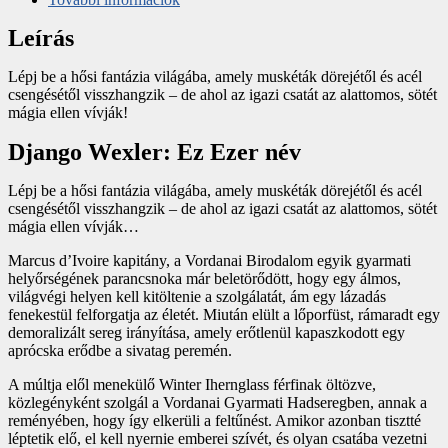
Leírás
Lépj be a hősi fantázia világába, amely muskéták dörejétől és acél
csengésétől visszhangzik – de ahol az igazi csatát az alattomos, sötét
mágia ellen vívják!
Django Wexler: Ez Ezer név
Lépj be a hősi fantázia világába, amely muskéták dörejétől és acél
csengésétől visszhangzik – de ahol az igazi csatát az alattomos, sötét
mágia ellen vívják…
Marcus d’Ivoire kapitány, a Vordanai Birodalom egyik gyarmati
helyőrségének parancsnoka már beletörődött, hogy egy álmos,
világvégi helyen kell kitöltenie a szolgálatát, ám egy lázadás
fenekestül felforgatja az életét. Miután elült a lőporfüst, rámaradt egy
demoralizált sereg irányítása, amely erőtlenül kapaszkodott egy
aprócska erődbe a sivatag peremén.
A múltja elől menekülő Winter Ihernglass férfinak öltözve,
közlegényként szolgál a Vordanai Gyarmati Hadseregben, annak a
reményében, hogy így elkerüli a feltűnést. Amikor azonban tisztté
léptetik elő, el kell nyernie emberei szívét, és olyan csatába vezetni