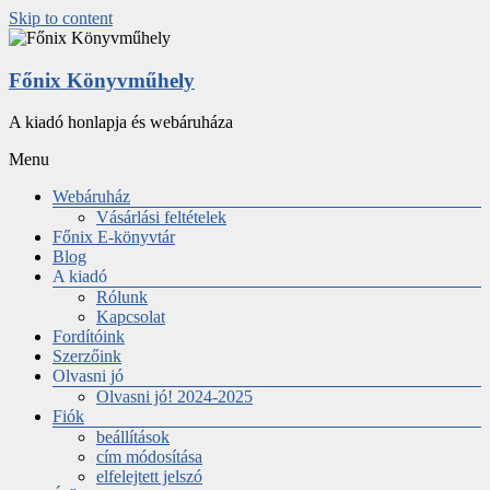
Skip to content
Főnix Könyvműhely
A kiadó honlapja és webáruháza
Menu
Webáruház
Vásárlási feltételek
Főnix E-könyvtár
Blog
A kiadó
Rólunk
Kapcsolat
Fordítóink
Szerzőink
Olvasni jó
Olvasni jó! 2024-2025
Fiók
beállítások
cím módosítása
elfelejtett jelszó