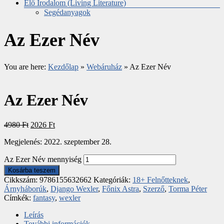
Élő Irodalom (Living Literature)
Segédanyagok
Az Ezer Név
You are here:
Kezdőlap
»
Webáruház
»
Az Ezer Név
Az Ezer Név
4980
Ft
2026
Ft
Megjelenés: 2022. szeptember 28.
Az Ezer Név mennyiség
Kosárba teszem
Cikkszám:
9786155632662
Kategóriák:
18+ Felnőtteknek
,
Árnyháborúk
,
Django Wexler
,
Főnix Astra
,
Szerző
,
Torma Péter
Címkék:
fantasy
,
wexler
Leírás
További információk