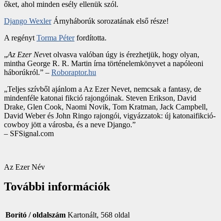
őket, ahol minden esély ellenük szól.
Django Wexler
Árnyháborúk sorozatának első része!
A regényt
Torma Péter
fordította.
„
Az Ezer Nev
et olvasva valóban úgy is érezhetjük, hogy olyan,
mintha George R. R. Martin írna történelemkönyvet a napóleoni
háborúkról.” –
Roboraptor.hu
„Teljes szívből ajánlom a Az Ezer Nevet, nemcsak a fantasy, de
mindenféle katonai fikció rajongóinak. Steven Erikson, David
Drake, Glen Cook, Naomi Novik, Tom Kratman, Jack Campbell,
David Weber és John Ringo rajongói, vigyázzatok: új katonaifikció-
cowboy jött a városba, és a neve Django.”
– SFSignal.com
Az Ezer Név
További információk
Borító / oldalszám
Kartonált, 568 oldal