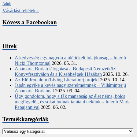
Adult
Vásárlási feltételek
Kövess a Facebookon
Hírek
A kedvesség egy nagyon alulértékelt tulajdonság – Interjú
Nicki Thorntonnal
2026. 05. 31.
Anamaria Borlan látogatása a Budapesti Nemzetközi
Könyvfesztiválon és a Kisebbségek Házában
2025. 10. 26.
Az Élő Irodalom (Living Literature) projekt
2025. 10. 14.
Japán egyike a kevés nagy szerelmeimnek – Villáminterjú
Anamaria Borlannal
2025. 09. 04.
Úgy gondolom, hogy a fák manapság az élet néma, bölcs
megfigyelői, és sokat tudnak tanítani nekünk – Interjú Maria
Papajannival
2025. 06. 02.
Termékkategóriák