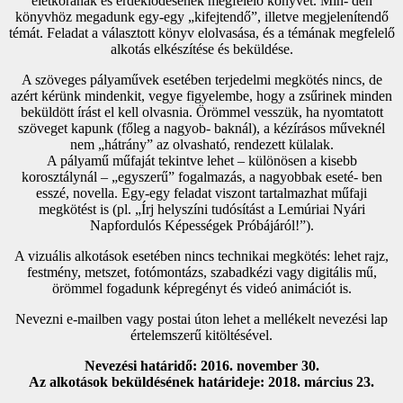
életkorának és érdeklődésének megfelelő könyvet. Min- den
könyvhöz megadunk egy-egy „kifejtendő”, illetve megjelenítendő
témát. Feladat a választott könyv elolvasása, és a témának megfelelő
alkotás elkészítése és beküldése.
A szöveges pályaművek esetében terjedelmi megkötés nincs, de
azért kérünk mindenkit, vegye figyelembe, hogy a zsűrinek minden
beküldött írást el kell olvasnia. Örömmel vesszük, ha nyomtatott
szöveget kapunk (főleg a nagyob- baknál), a kézírásos műveknél
nem „hátrány” az olvasható, rendezett külalak.
A pályamű műfaját tekintve lehet – különösen a kisebb
korosztálynál – „egyszerű” fogalmazás, a nagyobbak eseté- ben
esszé, novella. Egy-egy feladat viszont tartalmazhat műfaji
megkötést is (pl. „Írj helyszíni tudósítást a Lemúriai Nyári
Napfordulós Képességek Próbájáról!”).
A vizuális alkotások esetében nincs technikai megkötés: lehet rajz,
festmény, metszet, fotómontázs, szabadkézi vagy digitális mű,
örömmel fogadunk képregényt és videó animációt is.
Nevezni e-mailben vagy postai úton lehet a mellékelt nevezési lap
értelemszerű kitöltésével.
Nevezési határidő: 2016. november 30.
Az alkotások beküldésének határideje:
2018. március 23.