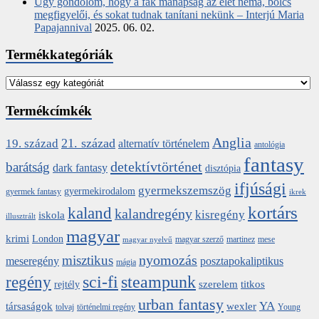
Úgy gondolom, hogy a fák manapság az élet néma, bölcs
megfigyelői, és sokat tudnak tanítani nekünk – Interjú Maria
Papajannival
2025. 06. 02.
Termékkategóriák
Termékcímkék
Anglia
21. század
19. század
alternatív történelem
antológia
fantasy
detektívtörténet
barátság
dark fantasy
disztópia
ifjúsági
gyermekszemszög
gyermekirodalom
gyermek fantasy
ikrek
kortárs
kaland
kalandregény
kisregény
iskola
illusztrált
magyar
krimi
London
magyar szerző
martinez
mese
magyar nyelvű
nyomozás
misztikus
meseregény
posztapokaliptikus
mágia
sci-fi
steampunk
regény
szerelem
titkos
rejtély
urban fantasy
YA
társaságok
wexler
tolvaj
történelmi regény
Young