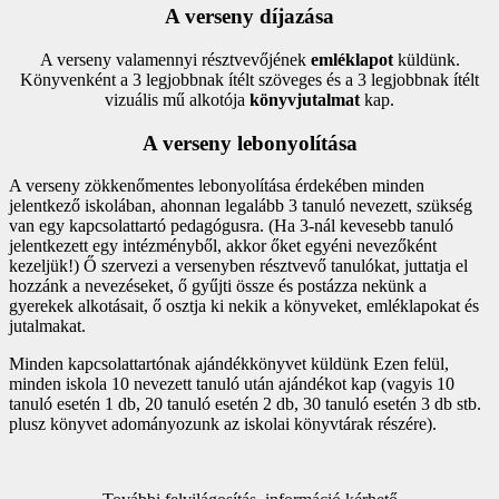
A verseny díjazása
A verseny valamennyi résztvevőjének
emléklapot
küldünk.
Könyvenként a 3 legjobbnak ítélt szöveges és a 3 legjobbnak ítélt
vizuális mű alkotója
könyvjutalmat
kap.
A verseny lebonyolítása
A verseny zökkenőmentes lebonyolítása érdekében minden
jelentkező iskolában, ahonnan legalább 3 tanuló nevezett, szükség
van egy kapcsolattartó pedagógusra. (Ha 3-nál kevesebb tanuló
jelentkezett egy intézményből, akkor őket egyéni nevezőként
kezeljük!) Ő szervezi a versenyben résztvevő tanulókat, juttatja el
hozzánk a nevezéseket, ő gyűjti össze és postázza nekünk a
gyerekek alkotásait, ő osztja ki nekik a könyveket, emléklapokat és
jutalmakat.
Minden kapcsolattartónak ajándékkönyvet küldünk Ezen felül,
minden iskola 10 nevezett tanuló után ajándékot kap (vagyis 10
tanuló esetén 1 db, 20 tanuló esetén 2 db, 30 tanuló esetén 3 db stb.
plusz könyvet adományozunk az iskolai könyvtárak részére).