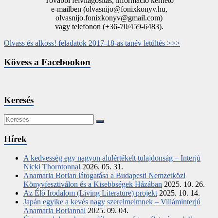
További felvilágosítás, információ kérhető
e-mailben (olvasnijo@fonixkonyv.hu,
olvasnijo.fonixkonyv@gmail.com)
vagy telefonon (+36-70/459-6483).
Olvass és alkoss! feladatok 2017-18-as tanév letültés >>>
Kövess a Facebookon
Keresés
Hírek
A kedvesség egy nagyon alulértékelt tulajdonság – Interjú
Nicki Thorntonnal
2026. 05. 31.
Anamaria Borlan látogatása a Budapesti Nemzetközi
Könyvfesztiválon és a Kisebbségek Házában
2025. 10. 26.
Az Élő Irodalom (Living Literature) projekt
2025. 10. 14.
Japán egyike a kevés nagy szerelmeimnek – Villáminterjú
Anamaria Borlannal
2025. 09. 04.