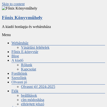
Skip to content
Főnix Könyvműhely
A kiadó honlapja és webáruháza
Menu
Webáruház
Vásárlási feltételek
Főnix E-könyvtár
Blog
A kiadó
Rólunk
Kapcsolat
Fordítóink
Szerzőink
Olvasni jó
Olvasni jó! 2024-2025
Fiók
beállítások
cím módosítása
elfelejtett jelszó