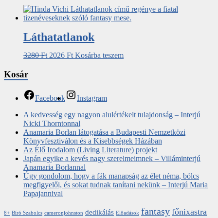
Láthatatlanok
3280
Ft
2026
Ft
Kosárba teszem
Kosár
Facebook
Instagram
A kedvesség egy nagyon alulértékelt tulajdonság – Interjú
Nicki Thorntonnal
Anamaria Borlan látogatása a Budapesti Nemzetközi
Könyvfesztiválon és a Kisebbségek Házában
Az Élő Irodalom (Living Literature) projekt
Japán egyike a kevés nagy szerelmeimnek – Villáminterjú
Anamaria Borlannal
Úgy gondolom, hogy a fák manapság az élet néma, bölcs
megfigyelői, és sokat tudnak tanítani nekünk – Interjú Maria
Papajannival
fantasy
főnixastra
dedikálás
8+
Bíró Szabolcs
cameronjohnston
Előadások