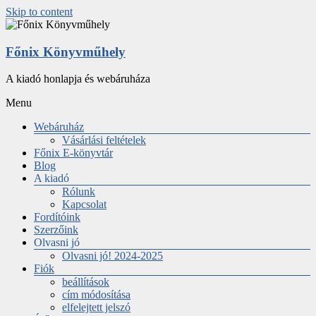
Skip to content
Főnix Könyvműhely
A kiadó honlapja és webáruháza
Menu
Webáruház
Vásárlási feltételek
Főnix E-könyvtár
Blog
A kiadó
Rólunk
Kapcsolat
Fordítóink
Szerzőink
Olvasni jó
Olvasni jó! 2024-2025
Fiók
beállítások
cím módosítása
elfelejtett jelszó