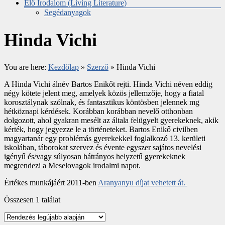
Élő Irodalom (Living Literature)
Segédanyagok
Hinda Vichi
You are here:
Kezdőlap
»
Szerző
»
Hinda Vichi
A Hinda Vichi álnév Bartos Enikőt rejti. Hinda Vichi néven eddig
négy kötete jelent meg, amelyek közös jellemzője, hogy a fiatal
korosztálynak szólnak, és fantasztikus köntösben jelennek mg
hétköznapi kérdések. Korábban korábban nevelő otthonban
dolgozott, ahol gyakran mesélt az általa felügyelt gyerekeknek, akik
kérték, hogy jegyezze le a történeteket. Bartos Enikő civilben
magyartanár egy problémás gyerekekkel foglalkozó 13. kerületi
iskolában, táborokat szervez és évente egyszer sajátos nevelési
igényű és/vagy súlyosan hátrányos helyzetű gyerekeknek
megrendezi a Meselovagok irodalmi napot.
Értékes munkájáért 2011-ben
Aranyanyu díjat vehetett át.
Összesen 1 találat