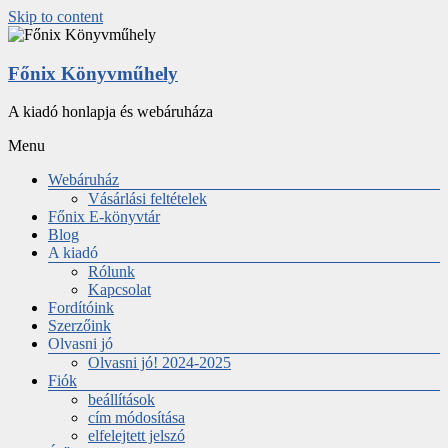
Skip to content
Főnix Könyvműhely
A kiadó honlapja és webáruháza
Menu
Webáruház
Vásárlási feltételek
Főnix E-könyvtár
Blog
A kiadó
Rólunk
Kapcsolat
Fordítóink
Szerzőink
Olvasni jó
Olvasni jó! 2024-2025
Fiók
beállítások
cím módosítása
elfelejtett jelszó