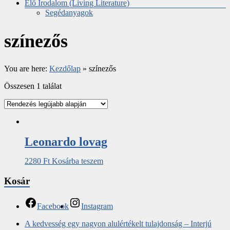
Élő Irodalom (Living Literature)
Segédanyagok
színezős
You are here:
Kezdőlap
»
színezős
Összesen 1 találat
Leonardo lovag
2280
Ft
Kosárba teszem
Kosár
Facebook
Instagram
A kedvesség egy nagyon alulértékelt tulajdonság – Interjú