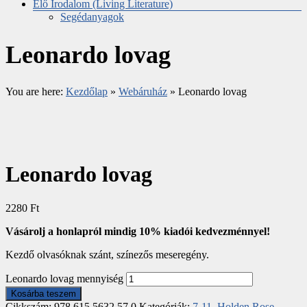
Élő Irodalom (Living Literature)
Segédanyagok
Leonardo lovag
You are here:
Kezdőlap
»
Webáruház
»
Leonardo lovag
Leonardo lovag
2280
Ft
Vásárolj a honlapról mindig 10% kiadói kedvezménnyel!
Kezdő olvasóknak szánt, színezős meseregény.
Leonardo lovag mennyiség
Kosárba teszem
Cikkszám:
978 615 5632 57 0
Kategóriák:
7-11
,
Holden Rose
,