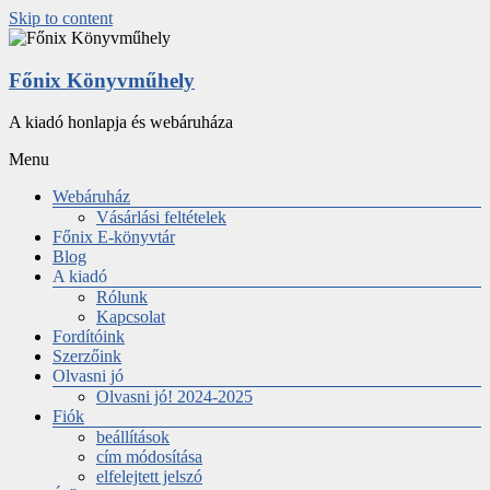
Skip to content
Főnix Könyvműhely
A kiadó honlapja és webáruháza
Menu
Webáruház
Vásárlási feltételek
Főnix E-könyvtár
Blog
A kiadó
Rólunk
Kapcsolat
Fordítóink
Szerzőink
Olvasni jó
Olvasni jó! 2024-2025
Fiók
beállítások
cím módosítása
elfelejtett jelszó