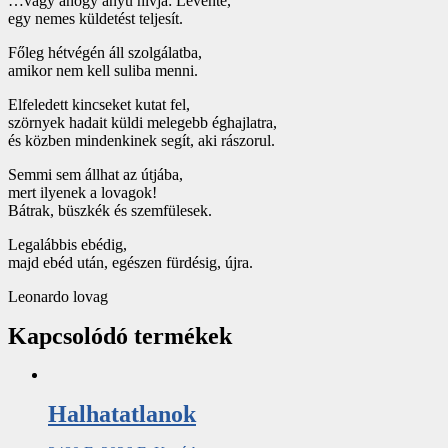
…vagy ahogy anyu hívja: Levente,
egy nemes küldetést teljesít.
Főleg hétvégén áll szolgálatba,
amikor nem kell suliba menni.
Elfeledett kincseket kutat fel,
szörnyek hadait küldi melegebb éghajlatra,
és közben mindenkinek segít, aki rászorul.
Semmi sem állhat az útjába,
mert ilyenek a lovagok!
Bátrak, büszkék és szemfülesek.
Legalábbis ebédig,
majd ebéd után, egészen fürdésig, újra.
Leonardo lovag
Kapcsolódó termékek
Halhatatlanok