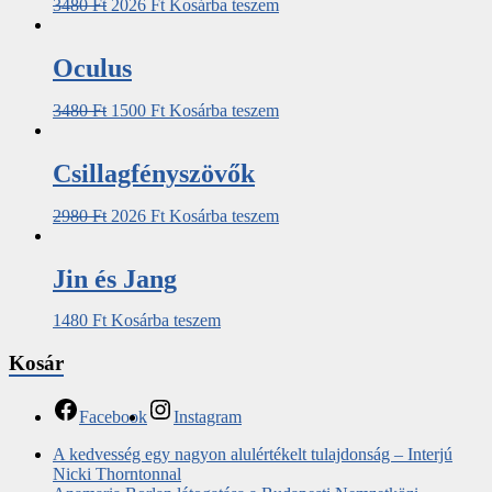
3480
Ft
2026
Ft
Kosárba teszem
Oculus
3480
Ft
1500
Ft
Kosárba teszem
Csillagfényszövők
2980
Ft
2026
Ft
Kosárba teszem
Jin és Jang
1480
Ft
Kosárba teszem
Kosár
Facebook
Instagram
A kedvesség egy nagyon alulértékelt tulajdonság – Interjú
Nicki Thorntonnal