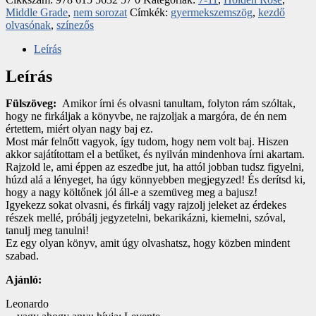
Middle Grade
,
nem sorozat
Címkék:
gyermekszemszög
,
kezdő
olvasónak
,
színezős
Leírás
Leírás
Fülszöveg:
Amikor írni és olvasni tanultam, folyton rám szóltak,
hogy ne firkáljak a könyvbe, ne rajzoljak a margóra, de én nem
értettem, miért olyan nagy baj ez.
Most már felnőtt vagyok, így tudom, hogy nem volt baj. Hiszen
akkor sajátítottam el a betűket, és nyilván mindenhova írni akartam.
Rajzold le, ami éppen az eszedbe jut, ha attól jobban tudsz figyelni,
húzd alá a lényeget, ha úgy könnyebben megjegyzed! És derítsd ki,
hogy a nagy költőnek jól áll-e a szemüveg meg a bajusz!
Igyekezz sokat olvasni, és firkálj vagy rajzolj jeleket az érdekes
részek mellé, próbálj jegyzetelni, bekarikázni, kiemelni, szóval,
tanulj meg tanulni!
Ez egy olyan könyv, amit úgy olvashatsz, hogy közben mindent
szabad.
Ajánló:
Leonardo