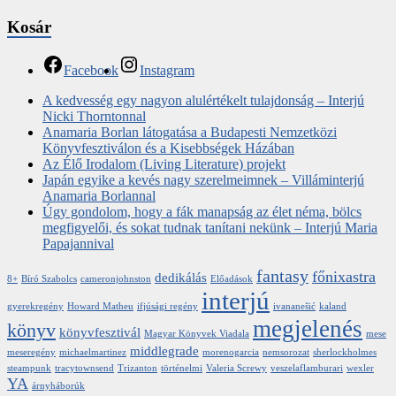
Kosár
Facebook
Instagram
A kedvesség egy nagyon alulértékelt tulajdonság – Interjú
Nicki Thorntonnal
Anamaria Borlan látogatása a Budapesti Nemzetközi
Könyvfesztiválon és a Kisebbségek Házában
Az Élő Irodalom (Living Literature) projekt
Japán egyike a kevés nagy szerelmeimnek – Villáminterjú
Anamaria Borlannal
Úgy gondolom, hogy a fák manapság az élet néma, bölcs
megfigyelői, és sokat tudnak tanítani nekünk – Interjú Maria
Papajannival
fantasy
főnixastra
dedikálás
8+
Bíró Szabolcs
cameronjohnston
Előadások
interjú
gyerekregény
Howard Matheu
ifjúsági regény
ivananešić
kaland
megjelenés
könyv
könyvfesztivál
Magyar Könyvek Viadala
mese
middlegrade
meseregény
michaelmartinez
morenogarcia
nemsorozat
sherlockholmes
steampunk
tracytownsend
Trizanton
történelmi
Valeria Screwy
veszelaflamburari
wexler
YA
árnyháborúk