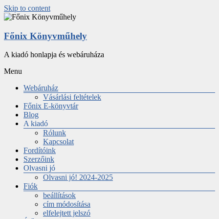
Skip to content
Főnix Könyvműhely
A kiadó honlapja és webáruháza
Menu
Webáruház
Vásárlási feltételek
Főnix E-könyvtár
Blog
A kiadó
Rólunk
Kapcsolat
Fordítóink
Szerzőink
Olvasni jó
Olvasni jó! 2024-2025
Fiók
beállítások
cím módosítása
elfelejtett jelszó