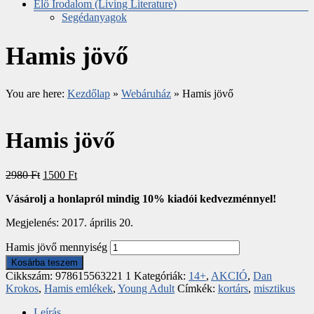
Élő Irodalom (Living Literature)
Segédanyagok
Hamis jövő
You are here:
Kezdőlap
»
Webáruház
»
Hamis jövő
Hamis jövő
2980
Ft
1500
Ft
Vásárolj a honlapról mindig 10% kiadói kedvezménnyel!
Megjelenés: 2017. április 20.
Hamis jövő mennyiség
Kosárba teszem
Cikkszám:
978615563221 1
Kategóriák:
14+
,
AKCIÓ
,
Dan
Krokos
,
Hamis emlékek
,
Young Adult
Címkék:
kortárs
,
misztikus
Leírás