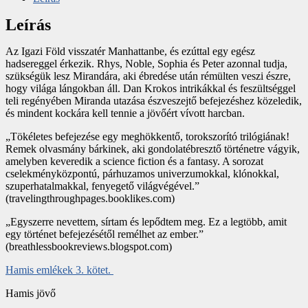
Leírás
Az Igazi Föld visszatér Manhattanbe, és ezúttal egy egész
hadsereggel érkezik. Rhys, Noble, Sophia és Peter azonnal tudja,
szükségük lesz Mirandára, aki ébredése után rémülten veszi észre,
hogy világa lángokban áll. Dan Krokos intrikákkal és feszültséggel
teli regényében Miranda utazása észveszejtő befejezéshez közeledik,
és mindent kockára kell tennie a jövőért vívott harcban.
„Tökéletes befejezése egy meghökkentő, torokszorító trilógiának!
Remek olvasmány bárkinek, aki gondolatébresztő történetre vágyik,
amelyben keveredik a science fiction és a fantasy. A sorozat
cselekményközpontú, párhuzamos univerzumokkal, klónokkal,
szuperhatalmakkal, fenyegető világvégével.”
(travelingthroughpages.booklikes.com)
„Egyszerre nevettem, sírtam és lepődtem meg. Ez a legtöbb, amit
egy történet befejezésétől remélhet az ember.”
(breathlessbookreviews.blogspot.com)
Hamis emlékek 3. kötet.
Hamis jövő