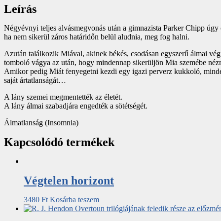
Leírás
Négyévnyi teljes alvásmegvonás után a gimnazista Parker Chipp úgy érz
ha nem sikerül záros határidőn belül aludnia, meg fog halni.
Azután találkozik Miával, akinek békés, csodásan egyszerű álmai végr
tomboló vágya az után, hogy mindennap sikerüljön Mia szemébe néznie, 
Amikor pedig Miát fenyegetni kezdi egy igazi perverz kukkoló, mind
saját ártatlanságát…
A lány szemei megmentették az életét.
A lány álmai szabadjára engedték a sötétségét.
Álmatlanság (Insomnia)
Kapcsolódó termékek
Végtelen horizont
3480
Ft
Kosárba teszem