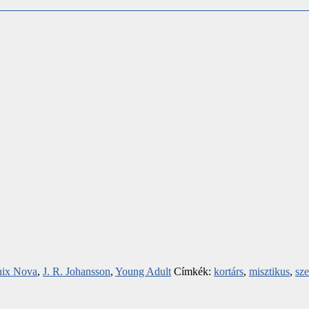
nix Nova
,
J. R. Johansson
,
Young Adult
Címkék:
kortárs
,
misztikus
,
sz