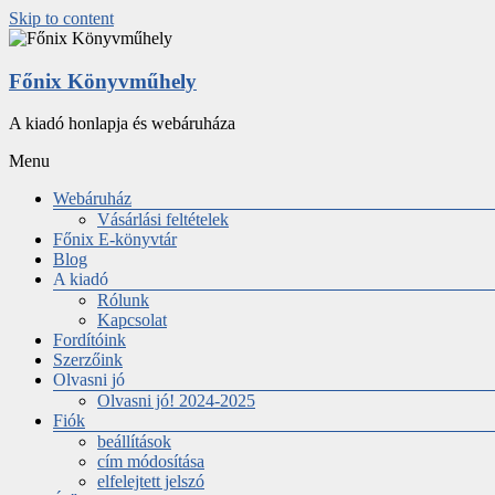
Skip to content
Főnix Könyvműhely
A kiadó honlapja és webáruháza
Menu
Webáruház
Vásárlási feltételek
Főnix E-könyvtár
Blog
A kiadó
Rólunk
Kapcsolat
Fordítóink
Szerzőink
Olvasni jó
Olvasni jó! 2024-2025
Fiók
beállítások
cím módosítása
elfelejtett jelszó