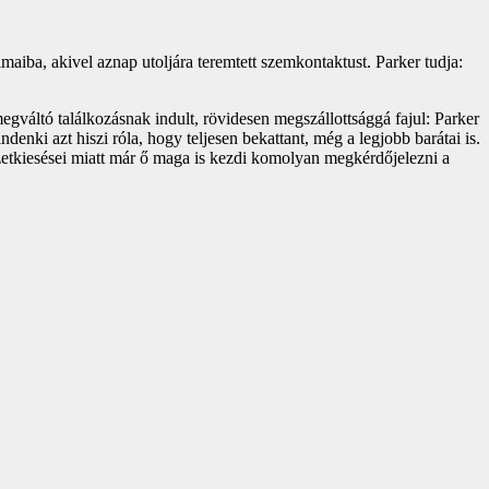
aiba, akivel aznap utoljára teremtett szemkontaktust. Parker tudja:
gváltó találkozásnak indult, rövidesen megszállottsággá fajul: Parker
nki azt hiszi róla, hogy teljesen bekattant, még a legjobb barátai is.
etkiesései miatt már ő maga is kezdi komolyan megkérdőjelezni a