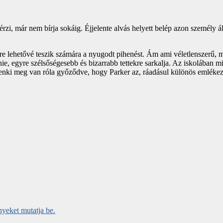
i, már nem bírja sokáig. Éjjelente alvás helyett belép azon személy álm
e lehetővé teszik számára a nyugodt pihenést. Ám ami véletlenszerű, me
egyre szélsőségesebb és bizarrabb tettekre sarkalja. Az iskolában minde
enki meg van róla győződve, hogy Parker az, ráadásul különös emlékez