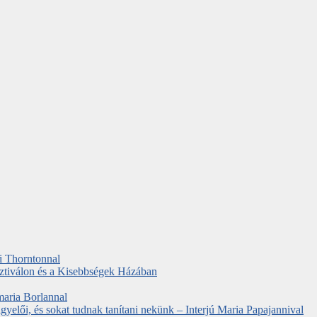
ki Thorntonnal
ztiválon és a Kisebbségek Házában
maria Borlannal
elői, és sokat tudnak tanítani nekünk – Interjú Maria Papajannival