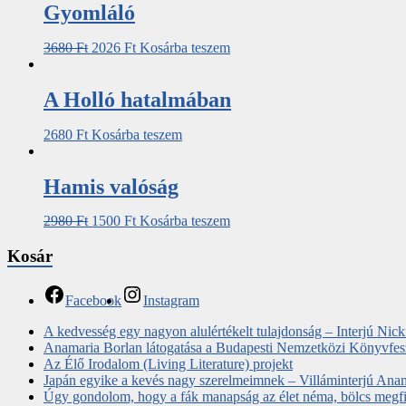
Gyomláló
3680
Ft
2026
Ft
Kosárba teszem
A Holló hatalmában
2680
Ft
Kosárba teszem
Hamis ​valóság
2980
Ft
1500
Ft
Kosárba teszem
Kosár
Facebook
Instagram
A kedvesség egy nagyon alulértékelt tulajdonság – Interjú Nic
Anamaria Borlan látogatása a Budapesti Nemzetközi Könyvfes
Az Élő Irodalom (Living Literature) projekt
Japán egyike a kevés nagy szerelmeimnek – Villáminterjú Ana
Úgy gondolom, hogy a fák manapság az élet néma, bölcs megfigy