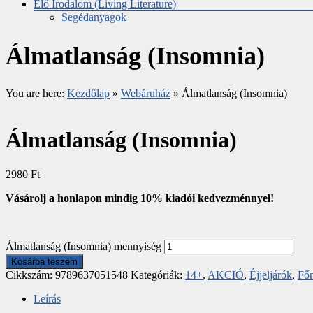
Élő Irodalom (Living Literature)
Segédanyagok
Álmatlanság (Insomnia)
You are here:
Kezdőlap
»
Webáruház
»
Álmatlanság (Insomnia)
Álmatlanság (Insomnia)
2980
Ft
Vásárolj a honlapon mindig 10% kiadói kedvezménnyel!
Álmatlanság (Insomnia) mennyiség
Kosárba teszem
Cikkszám:
9789637051548
Kategóriák:
14+
,
AKCIÓ
,
Éjjeljárók
,
Fő
Leírás