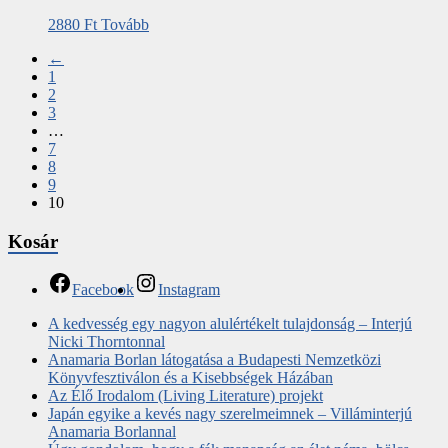
2880
Ft
Tovább
←
1
2
3
…
7
8
9
10
Kosár
Facebook
Instagram
A kedvesség egy nagyon alulértékelt tulajdonság – Interjú
Nicki Thorntonnal
Anamaria Borlan látogatása a Budapesti Nemzetközi
Könyvfesztiválon és a Kisebbségek Házában
Az Élő Irodalom (Living Literature) projekt
Japán egyike a kevés nagy szerelmeimnek – Villáminterjú
Anamaria Borlannal