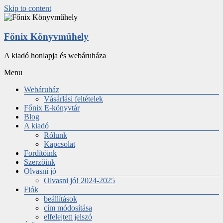
Skip to content
Főnix Könyvműhely
A kiadó honlapja és webáruháza
Menu
Webáruház
Vásárlási feltételek
Főnix E-könyvtár
Blog
A kiadó
Rólunk
Kapcsolat
Fordítóink
Szerzőink
Olvasni jó
Olvasni jó! 2024-2025
Fiók
beállítások
cím módosítása
elfelejtett jelszó