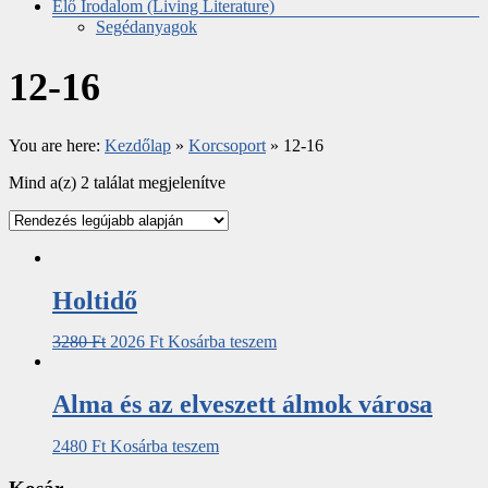
Élő Irodalom (Living Literature)
Segédanyagok
12-16
You are here:
Kezdőlap
»
Korcsoport
»
12-16
Mind a(z) 2 találat megjelenítve
Holtidő
3280
Ft
2026
Ft
Kosárba teszem
Alma és az elveszett álmok városa
2480
Ft
Kosárba teszem