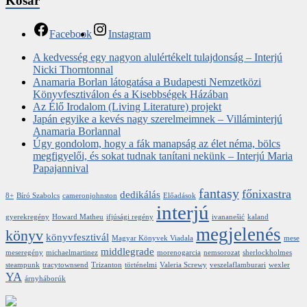
Kosár
Facebook
Instagram
A kedvesség egy nagyon alulértékelt tulajdonság – Interjú
Nicki Thorntonnal
Anamaria Borlan látogatása a Budapesti Nemzetközi
Könyvfesztiválon és a Kisebbségek Házában
Az Élő Irodalom (Living Literature) projekt
Japán egyike a kevés nagy szerelmeimnek – Villáminterjú
Anamaria Borlannal
Úgy gondolom, hogy a fák manapság az élet néma, bölcs
megfigyelői, és sokat tudnak tanítani nekünk – Interjú Maria
Papajannival
fantasy
főnixastra
dedikálás
8+
Bíró Szabolcs
cameronjohnston
Előadások
interjú
gyerekregény
Howard Matheu
ifjúsági regény
ivananešić
kaland
megjelenés
könyv
könyvfesztivál
Magyar Könyvek Viadala
mese
middlegrade
meseregény
michaelmartinez
morenogarcia
nemsorozat
sherlockholmes
steampunk
tracytownsend
Trizanton
történelmi
Valeria Screwy
veszelaflamburari
wexler
YA
árnyháborúk