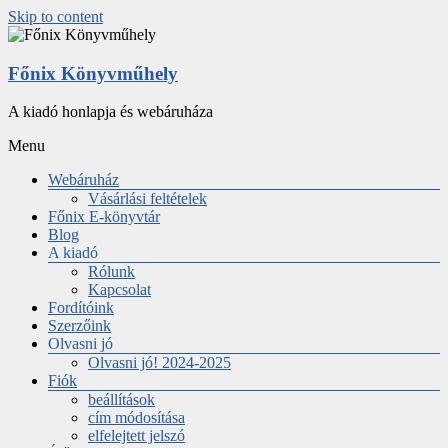
Skip to content
Főnix Könyvműhely
A kiadó honlapja és webáruháza
Menu
Webáruház
Vásárlási feltételek
Főnix E-könyvtár
Blog
A kiadó
Rólunk
Kapcsolat
Fordítóink
Szerzőink
Olvasni jó
Olvasni jó! 2024-2025
Fiók
beállítások
cím módosítása
elfelejtett jelszó