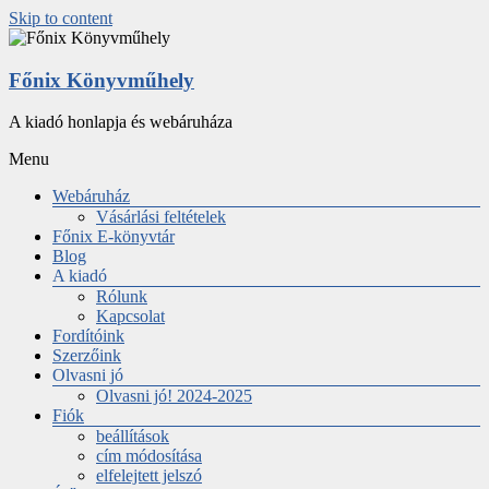
Skip to content
Főnix Könyvműhely
A kiadó honlapja és webáruháza
Menu
Webáruház
Vásárlási feltételek
Főnix E-könyvtár
Blog
A kiadó
Rólunk
Kapcsolat
Fordítóink
Szerzőink
Olvasni jó
Olvasni jó! 2024-2025
Fiók
beállítások
cím módosítása
elfelejtett jelszó