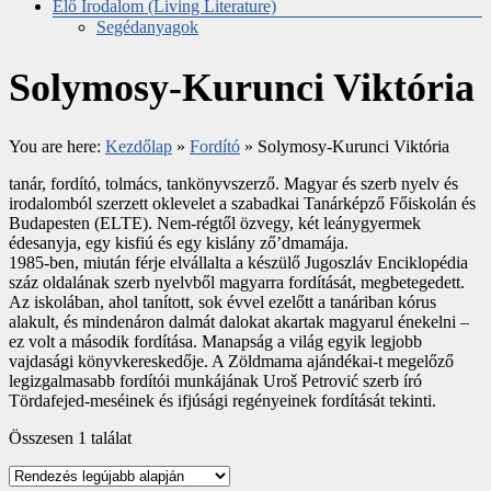
Élő Irodalom (Living Literature)
Segédanyagok
Solymosy-Kurunci Viktória
You are here:
Kezdőlap
»
Fordító
»
Solymosy-Kurunci Viktória
tanár, fordító, tolmács, tankönyvszerző. Magyar és szerb nyelv és
irodalomból szerzett oklevelet a szabadkai Tanárképző Főiskolán és
Budapesten (ELTE). Nem-régtől özvegy, két leánygyermek
édesanyja, egy kisfiú és egy kislány ző’dmamája.
1985-ben, miután férje elvállalta a készülő Jugoszláv Enciklopédia
száz oldalának szerb nyelvből magyarra fordítását, megbetegedett.
Az iskolában, ahol tanított, sok évvel ezelőtt a tanáriban kórus
alakult, és mindenáron dalmát dalokat akartak magyarul énekelni –
ez volt a második fordítása. Manapság a világ egyik legjobb
vajdasági könyvkereskedője. A Zöldmama ajándékai-t megelőző
legizgalmasabb fordítói munkájának Uroš Petrović szerb író
Tördafejed-meséinek és ifjúsági regényeinek fordítását tekinti.
Összesen 1 találat