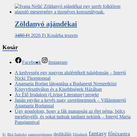
Zöldanyó ajándékai
3480
Ft
2026
Ft
Kosárba teszem
Kosár
Facebook
Instagram
A kedvesség egy nagyon alulértékelt tulajdonság – Interjú
Nicki Thorntonnal
Anamaria Borlan látogatása a Budapesti Nemzetközi
Könyvfesztiválon és a Kisebbségek Házában
Az Élő Irodalom (Living Literature) projekt
Japán egyike a kevés nagy szerelmeimnek – Villáminterjú
Anamaria Borlannal
Úgy gondolom, hogy a fák manapság az élet néma, bölcs
megfigyelői, és sokat tudnak tanítani nekünk – Interjú Maria
Papajannival
fantasy
főnixastra
dedikálás
8+
Bíró Szabolcs
cameronjohnston
Előadások