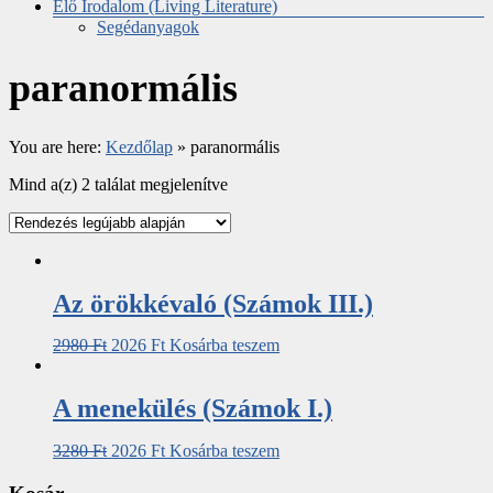
Élő Irodalom (Living Literature)
Segédanyagok
paranormális
You are here:
Kezdőlap
»
paranormális
Mind a(z) 2 találat megjelenítve
Az örökkévaló (Számok III.)
2980
Ft
2026
Ft
Kosárba teszem
A menekülés (Számok I.)
3280
Ft
2026
Ft
Kosárba teszem