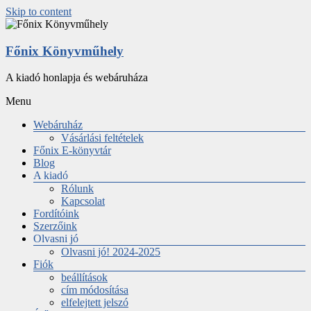
Skip to content
Főnix Könyvműhely
A kiadó honlapja és webáruháza
Menu
Webáruház
Vásárlási feltételek
Főnix E-könyvtár
Blog
A kiadó
Rólunk
Kapcsolat
Fordítóink
Szerzőink
Olvasni jó
Olvasni jó! 2024-2025
Fiók
beállítások
cím módosítása
elfelejtett jelszó