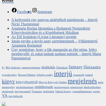
Kosár
Facebook
Instagram
A kedvesség egy nagyon alulértékelt tulajdonság – Interjú
Nicki Thorntonnal
Anamaria Borlan látogatása a Budapesti Nemzetközi
Könyvfesztiválon és a Kisebbségek Házában
Az Élő Irodalom (Living Literature) projekt
Japán egyike a kevés nagy szerelmeimnek – Villáminterjú
Anamaria Borlannal
Úgy gondolom, hogy a fák manapság az élet néma, bölcs
megfigyelői, és sokat tudnak tanítani nekünk – Interjú Maria
Papajannival
fantasy
főnixastra
dedikálás
8+
Bíró Szabolcs
cameronjohnston
Előadások
interjú
gyerekregény
Howard Matheu
ifjúsági regény
ivananešić
kaland
megjelenés
könyv
könyvfesztivál
Magyar Könyvek Viadala
mese
middlegrade
meseregény
michaelmartinez
morenogarcia
nemsorozat
sherlockholmes
steampunk
tracytownsend
Trizanton
történelmi
Valeria Screwy
veszelaflamburari
wexler
YA
árnyháborúk