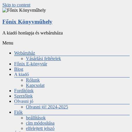
Skip to content
Főnix Könyvműhely
A kiadó honlapja és webáruháza
Menu
Webáruház
Vásárlási feltételek
Főnix E-könyvtár
Blog
A kiadó
Rólunk
Kapcsolat
Fordítóink
Szerzőink
Olvasni jó
Olvasni jó! 2024-2025
Fiók
beállítások
cím módosítása
elfelejtett jelszó