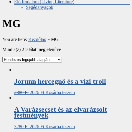
Élő Irodalom (Living Literature)
Segédanyagok
MG
You are here:
Kezdőlap
»
MG
Mind a(z) 2 találat megjelenítve
Jorunn hercegnő és a vízi troll
2880
Ft
2026
Ft
Kosárba teszem
A Varázsecset és az elvarázsolt
festmények
3280
Ft
2026
Ft
Kosárba teszem