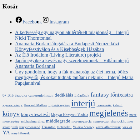
Kosár
Facebook
Instagram
A kedvesség egy nagyon alulértékelt tulajdonság – Interjú
Nicki Thorntonnal
Anamaria Borlan látogatása a Budapesti Nemzetközi
Könyvfesztiválon és a Kisebbségek Házában
Az Élő Irodalom (Living Literature) projekt
Japán egyike a kevés nagy szerelmeimnek – Villáminterjú
Anamaria Borlannal
Úgy gondolom, hogy a fák manapság az élet néma, bölcs
megfigyelői, és sokat tudnak tanítani nekünk – Interjú Maria
Papajannival
fantasy
főnixastra
dedikálás
8+
Bíró Szabolcs
cameronjohnston
Előadások
interjú
gyerekregény
Howard Matheu
ifjúsági regény
ivananešić
kaland
megjelenés
könyv
könyvfesztivál
Magyar Könyvek Viadala
mese
middlegrade
meseregény
michaelmartinez
morenogarcia
nemsorozat
sherlockholmes
steampunk
tracytownsend
Trizanton
történelmi
Valeria Screwy
veszelaflamburari
wexler
YA
árnyháborúk