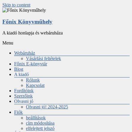
Skip to content
Főnix Könyvműhely
A kiadó honlapja és webáruháza
Menu
Webáruház
Vásárlási feltételek
Főnix E-könyvtár
Blog
A kiadó
Rólunk
Kapcsolat
Fordítóink
Szerzőink
Olvasni jó
Olvasni jó! 2024-2025
Fiók
beállítások
cím módosítása
elfelejtett jelszó