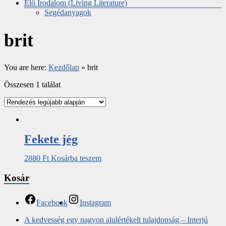
Élő Irodalom (Living Literature)
Segédanyagok
brit
You are here:
Kezdőlap
»
brit
Összesen 1 találat
Fekete jég
2880
Ft
Kosárba teszem
Kosár
Facebook
Instagram
A kedvesség egy nagyon alulértékelt tulajdonság – Interjú