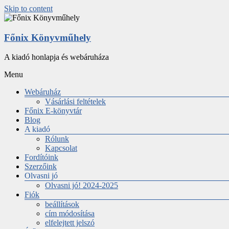
Skip to content
Főnix Könyvműhely
A kiadó honlapja és webáruháza
Menu
Webáruház
Vásárlási feltételek
Főnix E-könyvtár
Blog
A kiadó
Rólunk
Kapcsolat
Fordítóink
Szerzőink
Olvasni jó
Olvasni jó! 2024-2025
Fiók
beállítások
cím módosítása
elfelejtett jelszó