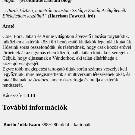
magát.” (
Profundus Librum blog)
„Utazás közben, a metrón olvastam Szilágyi Zoltán Acélgólemét.
Elfelejtettem leszállni!” (
Harrison Fawcett, író)
Arató
Cole, Fora, Jabari és Annie világokon átvezető utazása folytatódik,
miközben a szférák közti űrt benépesítő kintlakók legendáit kutatják.
Hőseink sorsa összefonódik, és ráébrednek, hogy csak közös erővel
törhetnek át az egymás ellen küzdő, halhatatlan kintlakók seregein.
Céljuk, hogy eljussanak a Vándorhoz, aki talán elháríthatja a
közelgő világvégét.
Egyre több meglepetést tartogató útjuk során számos veszélyt kell
legyőzniük, mire megismerhetik a multiverzum létezésének okát, és
rátalálhatnak az
Aratóra
, amely összefogja és uralja a szférák
rendszerét.
Káoszszív I-II-III
További információk
Borító / oldalszám
388+280 oldal – kartonált