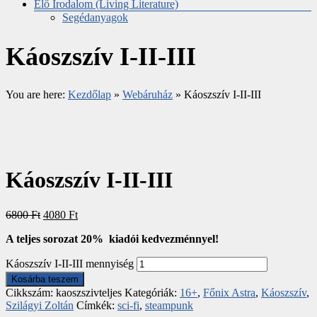
Élő Irodalom (Living Literature)
Segédanyagok
Káoszszív I-II-III
You are here:
Kezdőlap
»
Webáruház
»
Káoszszív I-II-III
Káoszszív I-II-III
6800
Ft
4080
Ft
A teljes sorozat 20% kiadói kedvezménnyel!
Káoszszív I-II-III mennyiség
Kosárba teszem
Cikkszám:
kaoszszivteljes
Kategóriák:
16+
,
Főnix Astra
,
Káoszszív
,
Szilágyi Zoltán
Címkék:
sci-fi
,
steampunk