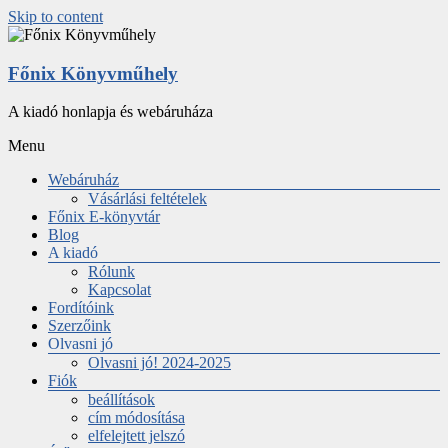
Skip to content
Főnix Könyvműhely
A kiadó honlapja és webáruháza
Menu
Webáruház
Vásárlási feltételek
Főnix E-könyvtár
Blog
A kiadó
Rólunk
Kapcsolat
Fordítóink
Szerzőink
Olvasni jó
Olvasni jó! 2024-2025
Fiók
beállítások
cím módosítása
elfelejtett jelszó