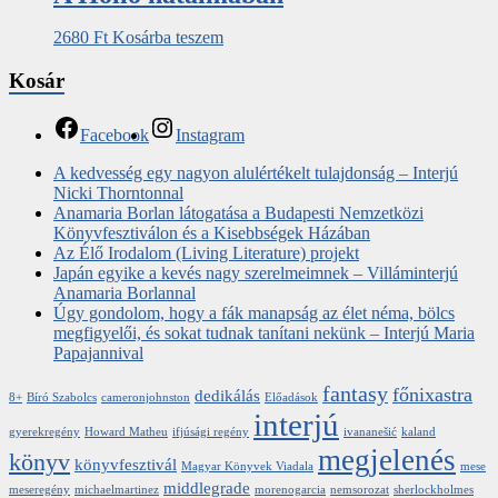
2680
Ft
Kosárba teszem
Kosár
Facebook
Instagram
A kedvesség egy nagyon alulértékelt tulajdonság – Interjú
Nicki Thorntonnal
Anamaria Borlan látogatása a Budapesti Nemzetközi
Könyvfesztiválon és a Kisebbségek Házában
Az Élő Irodalom (Living Literature) projekt
Japán egyike a kevés nagy szerelmeimnek – Villáminterjú
Anamaria Borlannal
Úgy gondolom, hogy a fák manapság az élet néma, bölcs
megfigyelői, és sokat tudnak tanítani nekünk – Interjú Maria
Papajannival
fantasy
főnixastra
dedikálás
8+
Bíró Szabolcs
cameronjohnston
Előadások
interjú
gyerekregény
Howard Matheu
ifjúsági regény
ivananešić
kaland
megjelenés
könyv
könyvfesztivál
Magyar Könyvek Viadala
mese
middlegrade
meseregény
michaelmartinez
morenogarcia
nemsorozat
sherlockholmes