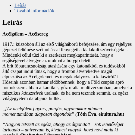
Leírás
További információk
Leírás
Acélgólem –
Acélsereg
1917.: küszöbön áll az első világháború befejezése, ám egy rejtélyes
gépezet feltűnése széthullással fenyegeti a kialakult szövetségeket.
Mindenki célul tűzi ki a szerkezet megkaparintását, hogy a
segítségével átvegye az uralmat a bolygó felett.
A brit főparancsnokság utasítására egy katonákból és tudósokból
álló csapat indul útnak, hogy a fronton átverekedve magát
elpusztítsa az Acélgólemet, és megakadályozza a katasztrófát.
Hőseink azonban hamar rádöbbennek, hogy a Föld csupán apró
homokszem abban a kaotikus, gőz uralta multiverzumban, amelyet a
misztikus
káoszszívek
uralnak, és ha nem tesznek semmit, az egész
világegyetem darabjaira hullik.
„[Az acélgólem] gyors, pörgős, ugyanakkor minden
momentumában alaposan átgondolt” (
Tóth Éva, ekultura.hu)
“Nagyon tetszett az egész, ahogy az átgondolt – sok lehetőséget
tartogató – univerzum is, kíváncsi vagyok, hová növi majd ki