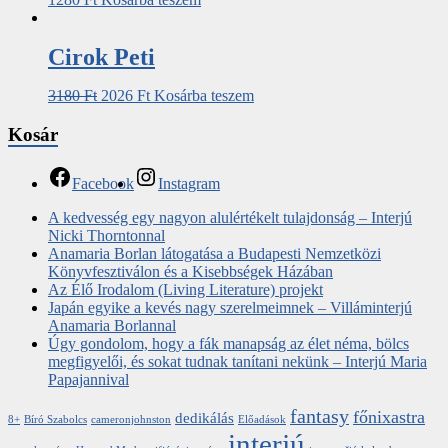
Cirok Peti
3180
Ft
2026
Ft
Kosárba teszem
Kosár
Facebook
Instagram
A kedvesség egy nagyon alulértékelt tulajdonság – Interjú
Nicki Thorntonnal
Anamaria Borlan látogatása a Budapesti Nemzetközi
Könyvfesztiválon és a Kisebbségek Házában
Az Élő Irodalom (Living Literature) projekt
Japán egyike a kevés nagy szerelmeimnek – Villáminterjú
Anamaria Borlannal
Úgy gondolom, hogy a fák manapság az élet néma, bölcs
megfigyelői, és sokat tudnak tanítani nekünk – Interjú Maria
Papajannival
fantasy
főnixastra
dedikálás
8+
Bíró Szabolcs
cameronjohnston
Előadások
interjú