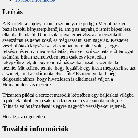
Leírás
A Ricofeld a hajógyárban, a személyzete pedig a Merratin-sziget
bázisán tölti kényszerpihenőjét, amíg az anyahajó ismét képes lesz
ellátni a feladatát. Dion csak lopva térhet vissza a megszokott
szerszámai és gépei közé, és még lazsálni sem hagyják. Kezdetét
veszi pilótává képzése – azt azonban nem hitte volna, hogy a
felkészülés ennyi megpróbáltatást, és ilyen szűkös határidőt tartogat
számára. Ethan személyében nem csak egy kegyetlen
kiképzőtiszttel, de egy rendmániás szobatárssal is szembe kell
néznie. Mit kellene tennie, hogy legalább egy kicsit megközelítse azt
a szintet, amit a sztárpilóta elvár tőle? És mennyit kell még
dolgoznia ahhoz, hogy hivatalosan is alkalmassá váljon a
Humanoidok vezetésére?
Trizanton pilótái a sorozat második kötetében egy baljóslatú világba
repítenek, ahol nem csak az edzőtermek és a szimulátorok, de
Shinaria valós támadásai is egyre nagyobb veszélyeket rejtenek.
Hecate, az engedetlen
További információk