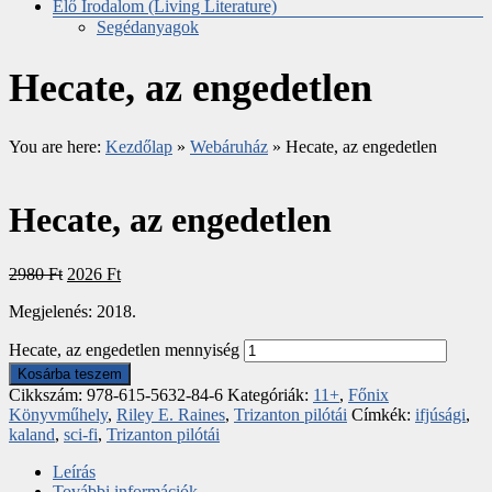
Élő Irodalom (Living Literature)
Segédanyagok
Hecate, az engedetlen
You are here:
Kezdőlap
»
Webáruház
»
Hecate, az engedetlen
Hecate, az engedetlen
2980
Ft
2026
Ft
Megjelenés: 2018.
Hecate, az engedetlen mennyiség
Kosárba teszem
Cikkszám:
978-615-5632-84-6
Kategóriák:
11+
,
Főnix
Könyvműhely
,
Riley E. Raines
,
Trizanton pilótái
Címkék:
ifjúsági
,
kaland
,
sci-fi
,
Trizanton pilótái
Leírás
További információk