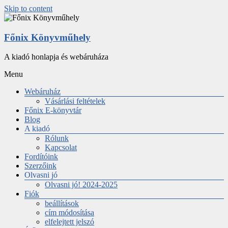
Skip to content
Főnix Könyvműhely
A kiadó honlapja és webáruháza
Menu
Webáruház
Vásárlási feltételek
Főnix E-könyvtár
Blog
A kiadó
Rólunk
Kapcsolat
Fordítóink
Szerzőink
Olvasni jó
Olvasni jó! 2024-2025
Fiók
beállítások
cím módosítása
elfelejtett jelszó