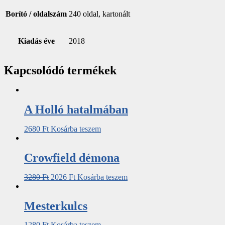
Borító / oldalszám
240 oldal, kartonált
Kiadás éve
2018
Kapcsolódó termékek
A Holló hatalmában
2680
Ft
Kosárba teszem
Crowfield démona
3280
Ft
2026
Ft
Kosárba teszem
Mesterkulcs
1280
Ft
Kosárba teszem