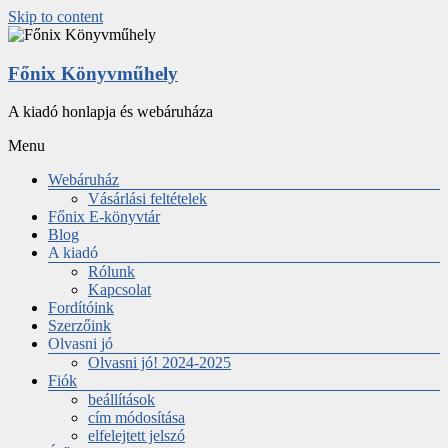
Skip to content
Főnix Könyvműhely
A kiadó honlapja és webáruháza
Menu
Webáruház
Vásárlási feltételek
Főnix E-könyvtár
Blog
A kiadó
Rólunk
Kapcsolat
Fordítóink
Szerzőink
Olvasni jó
Olvasni jó! 2024-2025
Fiók
beállítások
cím módosítása
elfelejtett jelszó