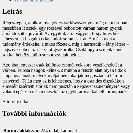
Leírás
Réges-régen, amikor lovagok és várkisasszonyok még nem csupán a
mesékben léteztek, egy rózsával beborított várban három gyerek
ábrándozott a jövőről. Az egyikük arra vágyott, hogy híres hős
lehessen, aki izgalmas kalandok során esik át. A másikukat a
tudomány érdekelte, a titkos főzetek, míg a harmadik – lány létére –
legszívesebben az íjászatot gyakorolta. Csakhogy a szüleik ennél
sokkal hétköznapibb sorsot szántak nekik…
Azonban egyszer csak különös események sora veszi kezdetét a
várban. Furcsa hangok kélnek, s mintha a felszín alatt olyan titkok
lappanganának, melyek nyitját nem akarják megosztani a három
testvérrel. Talán még az is lehetséges, hogy a csendes éjszakákon
elmesélt kísértethistóriák nem pusztán a képzelet szüleményei? Vagy
valami egészen más motoszkál az egyik, árnyakkal teli toronyban?
A torony titka
További információk
Borító / oldalszám
224 oldal, kartonált