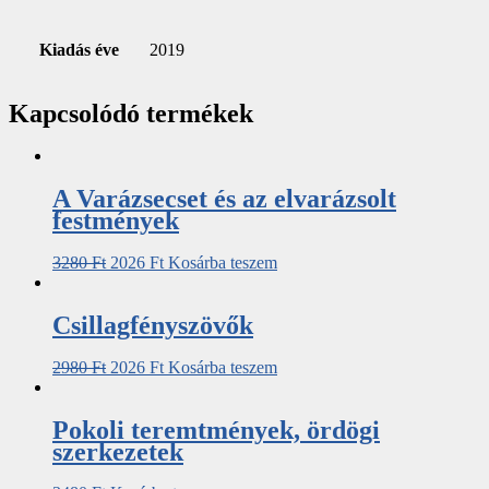
Kiadás éve
2019
Kapcsolódó termékek
A Varázsecset és az elvarázsolt
festmények
3280
Ft
2026
Ft
Kosárba teszem
Csillagfényszövők
2980
Ft
2026
Ft
Kosárba teszem
Pokoli teremtmények, ördögi
szerkezetek