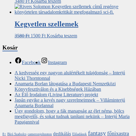
3480
Ft
Kosárba teszem
Kegyetlen szellemek
3580
Ft
1500
Ft
Kosárba teszem
Kosár
Facebook
Instagram
A kedvesség egy nagyon alulértékelt tulajdonság – Interjú
Nicki Thorntonnal
Anamaria Borlan látogatása a Budapesti Nemzetközi
Könyvfesztiválon és a Kisebbségek Házában
Az Élő Irodalom (Living Literature) projekt
Japán egyike a kevés nagy szerelmeimnek – Villáminterjú
Anamaria Borlannal
Úgy gondolom, hogy a fák manapság az élet néma, bölcs
megfigyelői, és sokat tudnak tanítani nekünk – Interjú Maria
Papajannival
fantasy
főnixastra
dedikálás
8+
Bíró Szabolcs
cameronjohnston
Előadások