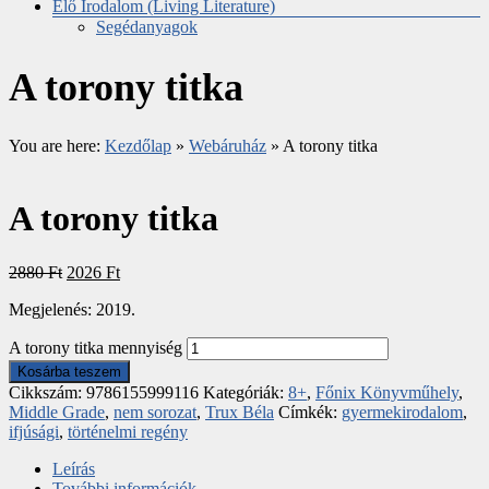
Élő Irodalom (Living Literature)
Segédanyagok
A torony titka
You are here:
Kezdőlap
»
Webáruház
»
A torony titka
A torony titka
2880
Ft
2026
Ft
Megjelenés: 2019.
A torony titka mennyiség
Kosárba teszem
Cikkszám:
9786155999116
Kategóriák:
8+
,
Főnix Könyvműhely
,
Middle Grade
,
nem sorozat
,
Trux Béla
Címkék:
gyermekirodalom
,
ifjúsági
,
történelmi regény
Leírás
További információk