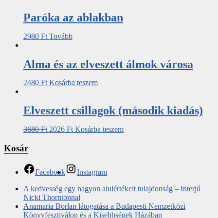
Paróka az ablakban
2980
Ft
Tovább
Alma és az elveszett álmok városa
2480
Ft
Kosárba teszem
Elveszett csillagok (második kiadás)
3680
Ft
2026
Ft
Kosárba teszem
Kosár
Facebook
Instagram
A kedvesség egy nagyon alulértékelt tulajdonság – Interjú
Nicki Thorntonnal
Anamaria Borlan látogatása a Budapesti Nemzetközi
Könyvfesztiválon és a Kisebbségek Házában