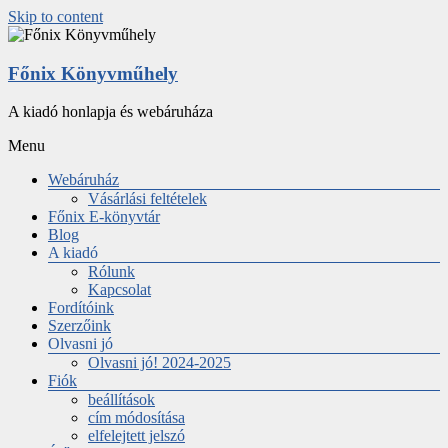
Skip to content
Főnix Könyvműhely
A kiadó honlapja és webáruháza
Menu
Webáruház
Vásárlási feltételek
Főnix E-könyvtár
Blog
A kiadó
Rólunk
Kapcsolat
Fordítóink
Szerzőink
Olvasni jó
Olvasni jó! 2024-2025
Fiók
beállítások
cím módosítása
elfelejtett jelszó