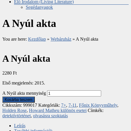
Élő Irodalom (Living Literature)
Segédanyagok
A Nyúl akta
You are here:
Kezdőlap
»
Webáruház
»
A Nyúl akta
A Nyúl akta
2280
Ft
Első megjelenés: 2015.
A Nyúl akta mennyiség
Kosárba teszem
Cikkszám:
999017
Kategóriák:
7+
,
7-11
,
Főnix Könyvműhely
,
Holden Rose
,
Howard Matheu különös esetei
Címkék:
detektívtörténet
,
olvasásra szoktatás
Leírás
További információk