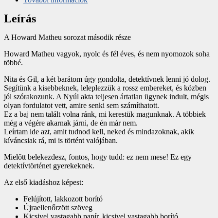
Leírás
A Howard Matheu sorozat második része
Howard Matheu vagyok, nyolc és fél éves, és nem nyomozok soha
többé.
Nita és Gil, a két barátom úgy gondolta, detektívnek lenni jó dolog.
Segítünk a kisebbeknek, leleplezzük a rossz embereket, és közben
jól szórakozunk. A Nyúl akta teljesen ártatlan ügynek indult, mégis
olyan fordulatot vett, amire senki sem számíthatott.
Ez a baj nem talált volna ránk, mi kerestük magunknak. A többiek
még a végére akarnak járni, de én már nem.
Leírtam ide azt, amit tudnod kell, neked és mindazoknak, akik
kíváncsiak rá, mi is történt valójában.
Mielőtt belekezdesz, fontos, hogy tudd: ez nem mese! Ez egy
detektívtörténet gyerekeknek.
Az első kiadáshoz képest:
Felújított, lakkozott borító
Újraellenőrzött szöveg
Kicsivel vastagabb papír, kicsivel vastagabb borító