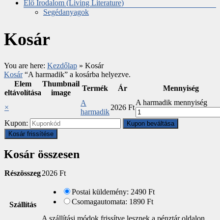
Élő Irodalom (Living Literature)
Segédanyagok
Kosár
You are here:
Kezdőlap
»
Kosár
Kosár
“A harmadik” a kosárba helyezve.
Elem
Thumbnail
Termék
Ár
Mennyiség
eltávolítása
image
A harmadik mennyiség
A
×
2026
Ft
harmadik
Kupon:
Kupon beváltása
Kosár frissítése
Kosár összesen
Részösszeg
2026
Ft
Postai küldemény:
2490
Ft
Csomagautomata:
1890
Ft
Szállítás
A szállítási módok frissítve lesznek a pénztár oldalon.