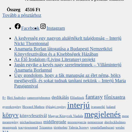
Összeg
4516
Ft
Tovább a pénztárhoz
Facebook
Instagram
A kedvesség egy nagyon alulértékelt tulajdonság – Interjú
Nicki Thorntonnal
Anamaria Borlan látogatása a Budapesti Nemzetközi
Könyvfesztiválon és a Kisebbségek Házában
Az Élő Irodalom (Living Literature) projekt
Japán egyike a kevés nagy szerelmeimnek – Villáminterjú
Anamaria Borlannal
Úgy gondolom, hogy a fák manapság az élet néma, bölcs
megfigyelői, és sokat tudnak tanítani nekünk – Interjú Maria
Papajannival
fantasy
főnixastra
dedikálás
8+
Bíró Szabolcs
cameronjohnston
Előadások
interjú
gyerekregény
Howard Matheu
ifjúsági regény
ivananešić
kaland
megjelenés
könyv
könyvfesztivál
Magyar Könyvek Viadala
mese
middlegrade
meseregény
michaelmartinez
morenogarcia
nemsorozat
sherlockholmes
steampunk
tracytownsend
Trizanton
történelmi
Valeria Screwy
veszelaflamburari
wexler