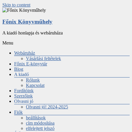
Skip to content
Főnix Könyvműhely
A kiadó honlapja és webáruháza
Menu
Webáruház
Vásárlási feltételek
Főnix E-könyvtár
Blog
A kiadó
Rólunk
Kapcsolat
Fordítóink
Szerzőink
Olvasni jó
Olvasni jó! 2024-2025
Fiók
beállítások
cím módosítása
elfelejtett jelszó